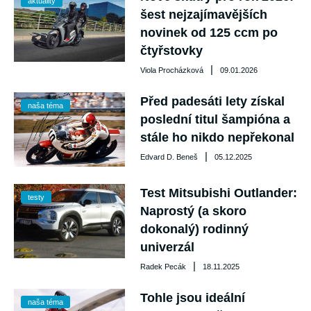
aktuality
šest nejzajímavějších
novinek od 125 ccm po
čtyřstovky
|
Viola Procházková
09.01.2026
Před padesáti lety získal
naša téma
poslední titul šampióna a
stále ho nikdo nepřekonal
|
Edvard D. Beneš
05.12.2025
Test Mitsubishi Outlander:
testy
Naprostý (a skoro
dokonalý) rodinný
univerzál
|
Radek Pecák
18.11.2025
Tohle jsou ideální
naša téma