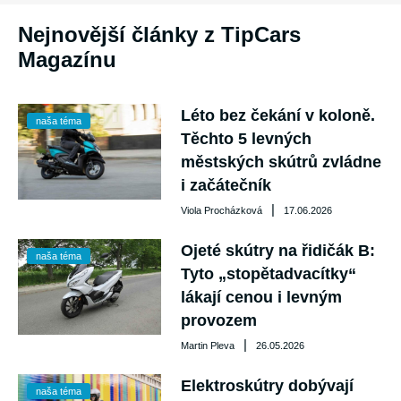
Nejnovější články z TipCars
Magazínu
Léto bez čekání v koloně.
naša téma
Těchto 5 levných
městských skútrů zvládne
i začátečník
|
Viola Procházková
17.06.2026
Ojeté skútry na řidičák B:
naša téma
Tyto „stopětadvacítky“
lákají cenou i levným
provozem
|
Martin Pleva
26.05.2026
Elektroskútry dobývají
naša téma