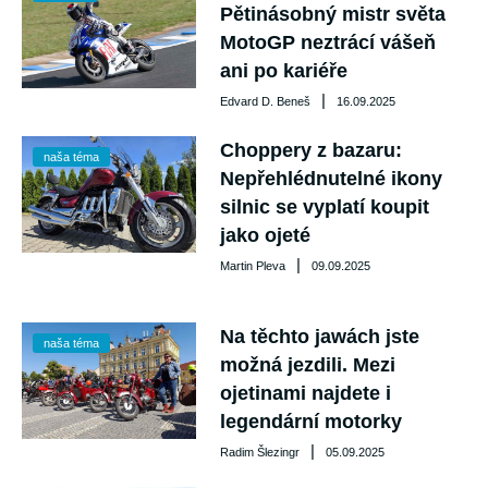
Pětinásobný mistr světa
MotoGP neztrácí vášeň
ani po kariéře
|
Edvard D. Beneš
16.09.2025
Choppery z bazaru:
naša téma
Nepřehlédnutelné ikony
silnic se vyplatí koupit
jako ojeté
|
Martin Pleva
09.09.2025
Na těchto jawách jste
naša téma
možná jezdili. Mezi
ojetinami najdete i
legendární motorky
|
Radim Šlezingr
05.09.2025