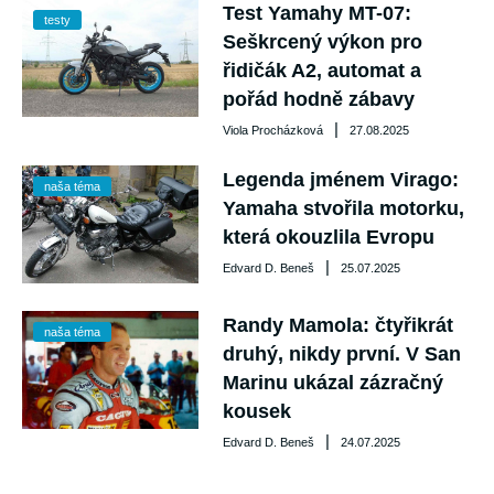
Test Yamahy MT-07:
testy
Seškrcený výkon pro
řidičák A2, automat a
pořád hodně zábavy
|
Viola Procházková
27.08.2025
Legenda jménem Virago:
naša téma
Yamaha stvořila motorku,
která okouzlila Evropu
|
Edvard D. Beneš
25.07.2025
Randy Mamola: čtyřikrát
naša téma
druhý, nikdy první. V San
Marinu ukázal zázračný
kousek
|
Edvard D. Beneš
24.07.2025