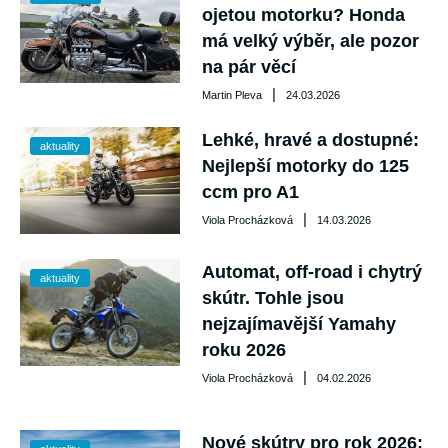
ojetou motorku? Honda
má velký výběr, ale pozor
na pár věcí
|
Martin Pleva
24.03.2026
Lehké, hravé a dostupné:
aktuality
Nejlepší motorky do 125
ccm pro A1
|
Viola Procházková
14.03.2026
Automat, off-road i chytrý
aktuality
skútr. Tohle jsou
nejzajímavější Yamahy
roku 2026
|
Viola Procházková
04.02.2026
Nové skútry pro rok 2026: