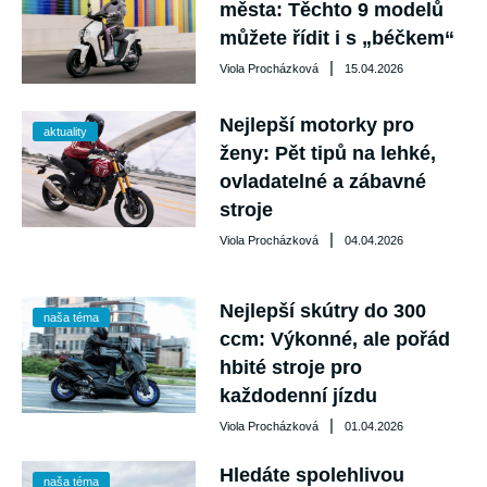
města: Těchto 9 modelů
můžete řídit i s „béčkem“
|
Viola Procházková
15.04.2026
Nejlepší motorky pro
aktuality
ženy: Pět tipů na lehké,
ovladatelné a zábavné
stroje
|
Viola Procházková
04.04.2026
Nejlepší skútry do 300
naša téma
ccm: Výkonné, ale pořád
hbité stroje pro
každodenní jízdu
|
Viola Procházková
01.04.2026
Hledáte spolehlivou
naša téma