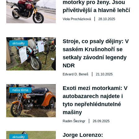
motorky pro ženy. Jsou
přívětivější a hlavně lehčí
|
Viola Procházková
28.10.2025
Stroje, co psaly dějiny: V
aktuality
saském Krušnohoří se
setkaly závodní legendy
NDR
|
Edvard D. Beneš
21.10.2025
Exoti mezi motorkami: V
naša téma
autobazarech najdete i
tyto nepřehlédnutelné
mašiny
|
Radim Šlezingr
26.09.2025
Jorge Lorenzo:
aktuality