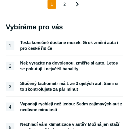
1
2
Vybíráme pro vás
Tesla konečně dostane mozek. Grok změní auta i
1
pro české řidiče
Než vyrazíte na dovolenou, změřte si auto. Letos
2
se pokutují i největší banality
Stočený tachometr má 1 ze 3 ojetých aut. Sami si
3
to zkontrolujete za pár minut
Vypadají rychleji než jedou: Sedm zajímavých aut z
4
nedávné minulosti
Nechladí vám klimatizace v autě? Možná jen stačí
5