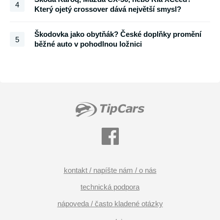
4
Který ojetý crossover dává největší smysl?
Škodovka jako obytňák? České doplňky promění
5
běžné auto v pohodlnou ložnici
kontakt / napíšte nám / o nás
technická podpora
nápoveda / často kladené otázky