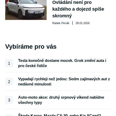
Ovládání není pro
každého a dojezd spíše
skromný
|
Radek Pecák
28.01.2026
Vybíráme pro vás
Tesla konečně dostane mozek. Grok změní auta i
1
pro české řidiče
Vypadají rychleji než jedou: Sedm zajímavých aut z
2
nedávné minulosti
Auto-moto akce: druhý srpnový víkend nabídne
3
všechny typy
Škoda Karoq, Mazda CX-30, nebo Kia XCeed?