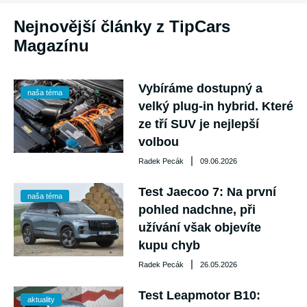
Nejnovější články z TipCars
Magazínu
Vybíráme dostupný a
naša téma
velký plug-in hybrid. Které
ze tří SUV je nejlepší
volbou
|
Radek Pecák
09.06.2026
Test Jaecoo 7: Na první
naša téma
pohled nadchne, při
užívání však objevíte
kupu chyb
|
Radek Pecák
26.05.2026
Test Leapmotor B10:
aktuality