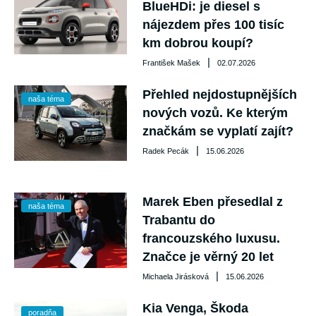
BlueHDi: je diesel s
nájezdem přes 100 tisíc
km dobrou koupí?
|
František Mašek
02.07.2026
Přehled nejdostupnějších
naša téma
nových vozů. Ke kterým
značkám se vyplatí zajít?
|
Radek Pecák
15.06.2026
Marek Eben přesedlal z
naša téma
Trabantu do
francouzského luxusu.
Značce je věrný 20 let
|
Michaela Jirásková
15.06.2026
Kia Venga, Škoda
poradňa