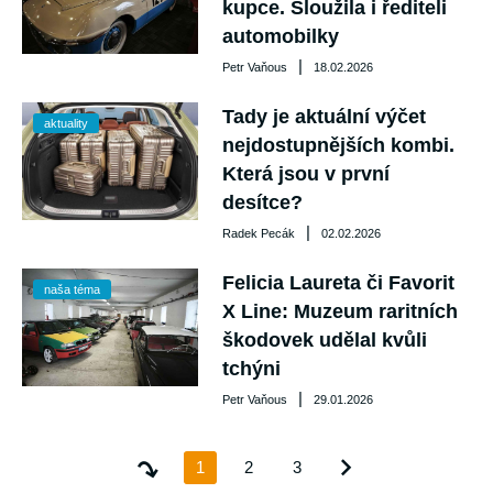
kupce. Sloužila i řediteli
automobilky
|
Petr Vaňous
18.02.2026
Tady je aktuální výčet
aktuality
nejdostupnějších kombi.
Která jsou v první
desítce?
|
Radek Pecák
02.02.2026
Felicia Laureta či Favorit
naša téma
X Line: Muzeum raritních
škodovek udělal kvůli
tchýni
|
Petr Vaňous
29.01.2026
1
2
3