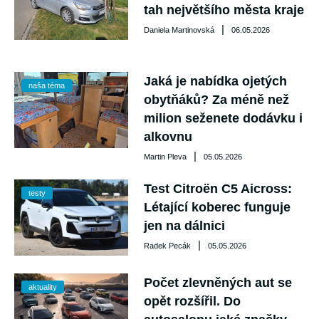
tah největšího města kraje
|
Daniela Martinovská
06.05.2026
Jaká je nabídka ojetých
naša téma
obytňáků? Za méně než
milion seženete dodávku i
alkovnu
|
Martin Pleva
05.05.2026
Test Citroën C5 Aicross:
testy
Létající koberec funguje
jen na dálnici
|
Radek Pecák
05.05.2026
Počet zlevněných aut se
aktuality
opět rozšířil. Do