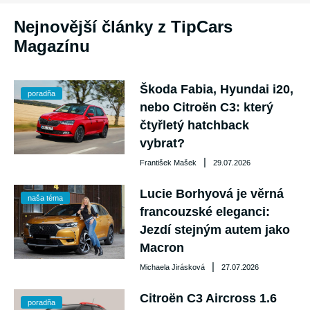
Nejnovější články z TipCars
Magazínu
Škoda Fabia, Hyundai i20,
poradňa
nebo Citroën C3: který
čtyřletý hatchback
vybrat?
|
František Mašek
29.07.2026
Lucie Borhyová je věrná
naša téma
francouzské eleganci:
Jezdí stejným autem jako
Macron
|
Michaela Jirásková
27.07.2026
Citroën C3 Aircross 1.6
poradňa