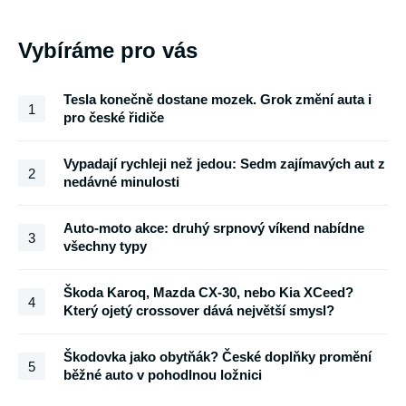
Vybíráme pro vás
Tesla konečně dostane mozek. Grok změní auta i
1
pro české řidiče
Vypadají rychleji než jedou: Sedm zajímavých aut z
2
nedávné minulosti
Auto-moto akce: druhý srpnový víkend nabídne
3
všechny typy
Škoda Karoq, Mazda CX-30, nebo Kia XCeed?
4
Který ojetý crossover dává největší smysl?
Škodovka jako obytňák? České doplňky promění
5
běžné auto v pohodlnou ložnici