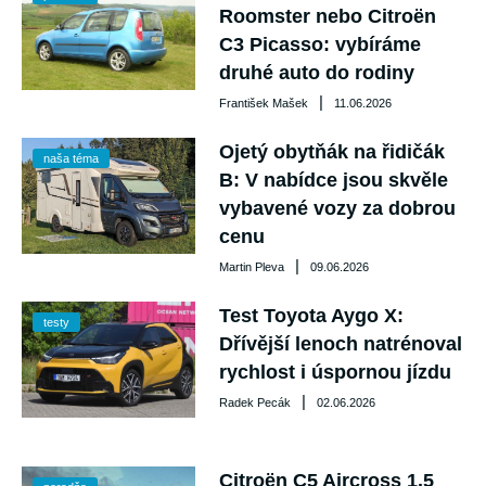
Roomster nebo Citroën
C3 Picasso: vybíráme
druhé auto do rodiny
|
František Mašek
11.06.2026
Ojetý obytňák na řidičák
naša téma
B: V nabídce jsou skvěle
vybavené vozy za dobrou
cenu
|
Martin Pleva
09.06.2026
Test Toyota Aygo X:
testy
Dřívější lenoch natrénoval
rychlost i úspornou jízdu
|
Radek Pecák
02.06.2026
Citroën C5 Aircross 1.5