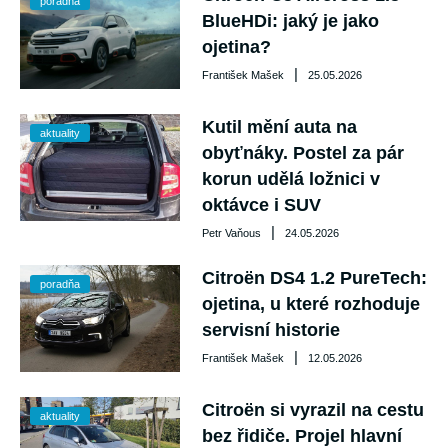
poradňa
BlueHDi: jaký je jako
ojetina?
|
František Mašek
25.05.2026
Kutil mění auta na
aktuality
obyťnáky. Postel za pár
korun udělá ložnici v
oktávce i SUV
|
Petr Vaňous
24.05.2026
Citroën DS4 1.2 PureTech:
poradňa
ojetina, u které rozhoduje
servisní historie
|
František Mašek
12.05.2026
Citroën si vyrazil na cestu
aktuality
bez řidiče. Projel hlavní