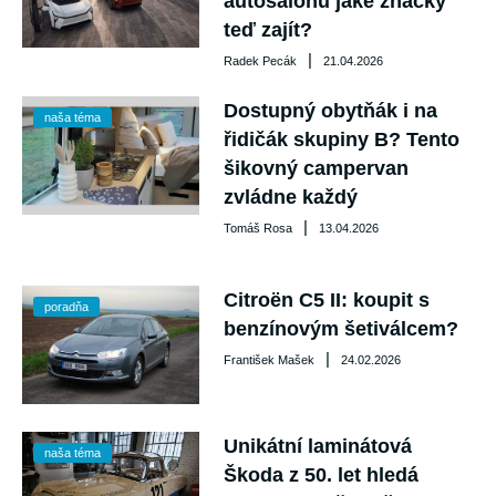
autosalonu jaké značky
teď zajít?
|
Radek Pecák
21.04.2026
Dostupný obytňák i na
naša téma
řidičák skupiny B? Tento
šikovný campervan
zvládne každý
|
Tomáš Rosa
13.04.2026
Citroën C5 II: koupit s
poradňa
benzínovým šetiválcem?
|
František Mašek
24.02.2026
Unikátní laminátová
naša téma
Škoda z 50. let hledá