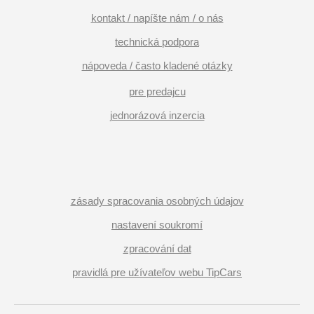
kontakt / napíšte nám / o nás
technická podpora
nápoveda / často kladené otázky
pre predajcu
jednorázová inzercia
zásady spracovania osobných údajov
nastavení soukromí
zpracování dat
pravidlá pre užívateľov webu TipCars