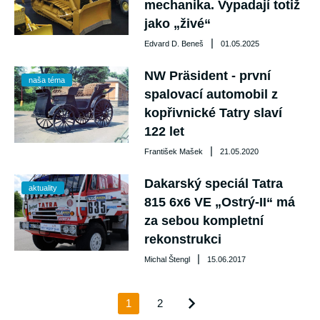
mechanika. Vypadají totiž
jako „živé“
|
Edvard D. Beneš
01.05.2025
NW Präsident - první
naša téma
spalovací automobil z
kopřivnické Tatry slaví
122 let
|
František Mašek
21.05.2020
Dakarský speciál Tatra
aktuality
815 6x6 VE „Ostrý-II“ má
za sebou kompletní
rekonstrukci
|
Michal Štengl
15.06.2017
1
2