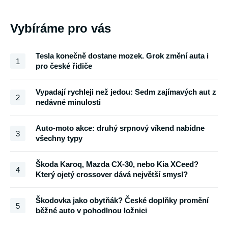
Vybíráme pro vás
Tesla konečně dostane mozek. Grok změní auta i
1
pro české řidiče
Vypadají rychleji než jedou: Sedm zajímavých aut z
2
nedávné minulosti
Auto-moto akce: druhý srpnový víkend nabídne
3
všechny typy
Škoda Karoq, Mazda CX-30, nebo Kia XCeed?
4
Který ojetý crossover dává největší smysl?
Škodovka jako obytňák? České doplňky promění
5
běžné auto v pohodlnou ložnici