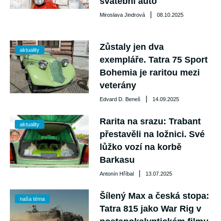
svatební auto
|
Miroslava Jindrová
08.10.2025
Zůstaly jen dva
aktuality
exempláře. Tatra 75 Sport
Bohemia je raritou mezi
veterány
|
Edvard D. Beneš
14.09.2025
Rarita na srazu: Trabant
aktuality
přestavěli na ložnici. Své
lůžko vozí na korbě
Barkasu
|
Antonín Hříbal
13.07.2025
Šílený Max a česká stopa:
naša téma
Tatra 815 jako War Rig v