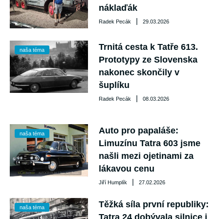
náklaďák
|
Radek Pecák
29.03.2026
Trnitá cesta k Tatře 613.
naša téma
Prototypy ze Slovenska
nakonec skončily v
šuplíku
|
Radek Pecák
08.03.2026
Auto pro papaláše:
naša téma
Limuzínu Tatra 603 jsme
našli mezi ojetinami za
lákavou cenu
|
Jiří Humplík
27.02.2026
Těžká síla první republiky:
naša téma
Tatra 24 dobývala silnice i