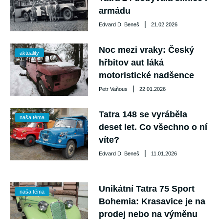
armádu
|
Edvard D. Beneš
21.02.2026
Noc mezi vraky: Český
aktuality
hřbitov aut láká
motoristické nadšence
|
Petr Vaňous
22.01.2026
Tatra 148 se vyráběla
naša téma
deset let. Co všechno o ní
víte?
|
Edvard D. Beneš
11.01.2026
Unikátní Tatra 75 Sport
naša téma
Bohemia: Krasavice je na
prodej nebo na výměnu