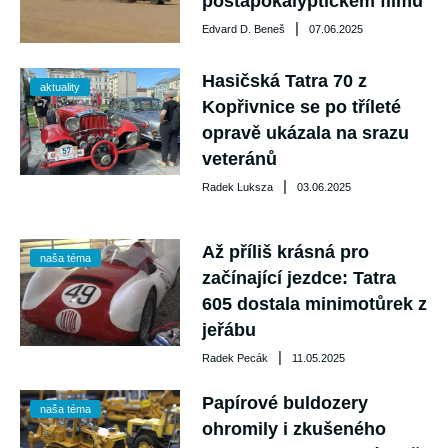
postapokalyptickém filmu
|
Edvard D. Beneš
07.06.2025
Hasičská Tatra 70 z
aktuality
Kopřivnice se po tříleté
opravě ukázala na srazu
veteránů
|
Radek Luksza
03.06.2025
Až příliš krásná pro
naša téma
začínající jezdce: Tatra
605 dostala minimotůrek z
jeřábu
|
Radek Pecák
11.05.2025
Papírové buldozery
naša téma
ohromily i zkušeného