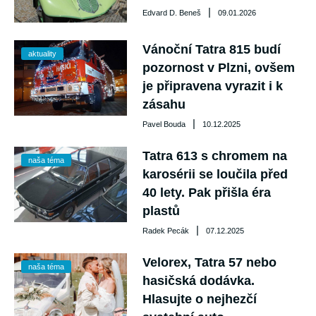
|
Edvard D. Beneš
09.01.2026
Vánoční Tatra 815 budí
aktuality
pozornost v Plzni, ovšem
je připravena vyrazit i k
zásahu
|
Pavel Bouda
10.12.2025
Tatra 613 s chromem na
naša téma
karosérii se loučila před
40 lety. Pak přišla éra
plastů
|
Radek Pecák
07.12.2025
Velorex, Tatra 57 nebo
naša téma
hasičská dodávka.
Hlasujte o nejhezčí