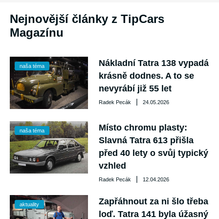
Nejnovější články z TipCars
Magazínu
Nákladní Tatra 138 vypadá
naša téma
krásně dodnes. A to se
nevyrábí již 55 let
|
Radek Pecák
24.05.2026
Místo chromu plasty:
naša téma
Slavná Tatra 613 přišla
před 40 lety o svůj typický
vzhled
|
Radek Pecák
12.04.2026
Zapřáhnout za ni šlo třeba
aktuality
loď. Tatra 141 byla úžasný