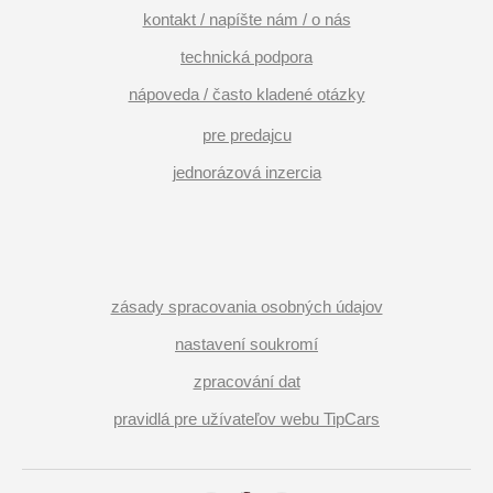
kontakt / napíšte nám / o nás
technická podpora
nápoveda / často kladené otázky
pre predajcu
jednorázová inzercia
zásady spracovania osobných údajov
nastavení soukromí
zpracování dat
pravidlá pre užívateľov webu TipCars