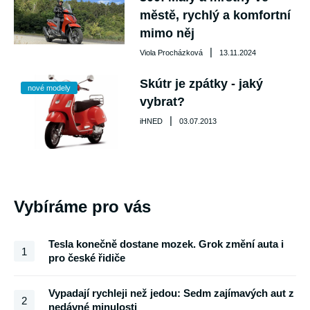
městě, rychlý a komfortní
mimo něj
|
Viola Procházková
13.11.2024
Skútr je zpátky - jaký
nové modely
vybrat?
|
iHNED
03.07.2013
Vybíráme pro vás
Tesla konečně dostane mozek. Grok změní auta i
1
pro české řidiče
Vypadají rychleji než jedou: Sedm zajímavých aut z
2
nedávné minulosti