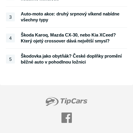
Auto-moto akce: druhý srpnový víkend nabídne
3
všechny typy
Škoda Karoq, Mazda CX-30, nebo Kia XCeed?
4
Který ojetý crossover dává největší smysl?
Škodovka jako obytňák? České doplňky promění
5
běžné auto v pohodlnou ložnici