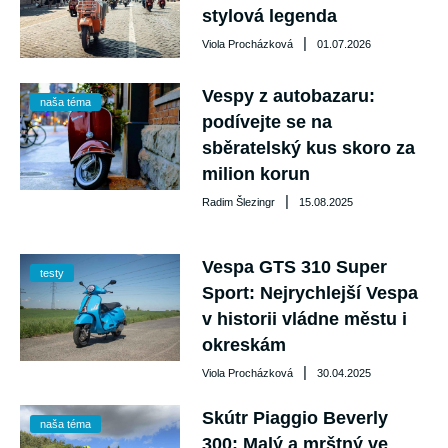
stylová legenda
|
Viola Procházková
01.07.2026
Vespy z autobazaru:
naša téma
podívejte se na
sběratelský kus skoro za
milion korun
|
Radim Šlezingr
15.08.2025
Vespa GTS 310 Super
testy
Sport: Nejrychlejší Vespa
v historii vládne městu i
okreskám
|
Viola Procházková
30.04.2025
Skútr Piaggio Beverly
naša téma
300: Malý a mrštný ve