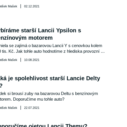
|
ntišek Mašek
02.12.2021
bíráme starší Lancii Ypsilon s
enzínovým motorem
iela se zajímá o bazarovou Lancii Y s cenovkou kolem 
 tis. Kč. Jak tohle auto hodnotíme z hlediska provozní 
lehlivosti?
|
ntišek Mašek
10.08.2021
ká je spolehlivost starší Lancie Delty
I?
ek si brousí zuby na bazarovou Deltu s benzínovým 
torem. Doporučíme mu tohle auto?
|
ntišek Mašek
22.07.2021
oporučíme ojetou Lancii Themu?