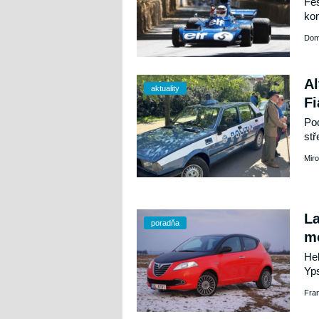
Fes
kon
ale
Dom
na 
Zab
a j
Al
aktuality
Fi
Pod
stř
piz
Miro
ita
La
poradňa
m
Hel
Yps
Fra