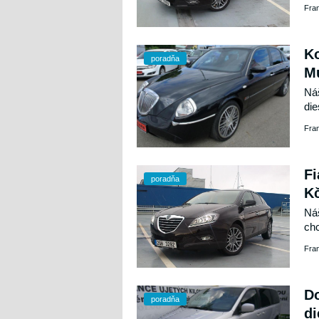
Fra
Ko
poradňa
Mu
Náš
die
je 
Fra
Fi
poradňa
K
Náš
chc
tis
Fra
Do
poradňa
d