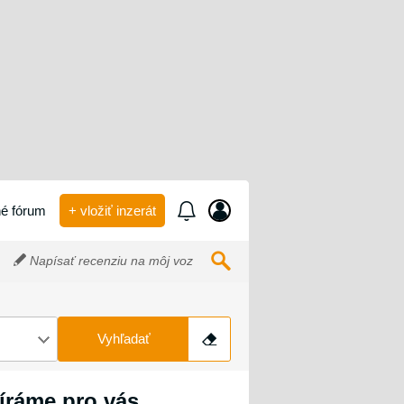
é fórum
+ vložiť inzerát
Napísať recenziu na môj voz
Vyhľadať
íráme pro vás