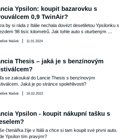
ncia Ypsilon: koupit bazarovku s
ouválcem 0,9 TwinAir?
ra by si ráda z Itálie nechala dovézt desetiletou Ypsilonku s 
ezdem 98 tisíc kilometrů. Jak tohle auto s oturbeným 
uválcem hodnotíme z hlediska spolehlivosti?
|
ntišek Mašek
11.01.2024
ncia Thesis – jaká je s benzínovým
stiválcem?
a se zakoukal do Lancie Thesis s benzínovým 
tiválcem. Jaká je po stránce spolehlivosti?
|
ntišek Mašek
16.02.2022
ncia Ypsilon - koupit nákupní tašku s
ieselem?
e čtenářka žije v Itálii a chce si tam koupit své první auto. 
de Ypsilon tím pravým?