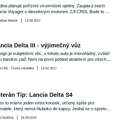
ina plánuje pořízení vícemístné ojetiny. Zaujala ji starší 
cia Voyager s dieselovým motorem 2,8 CRDi. Bude to 
rá volba?
|
ntišek Mašek
13.09.2017
ncia Delta III - výjimečný vůz
ign je subjektivní věc, u tohoto auta je mimořádný, zvlášť 
o barokní záď. Není na první pohled atraktivní pro všechny, 
ale troufnu si říci, že design je dlouhodobě nadčasový. 
|
l (39) - Česká republika
14.02.2017
terán Tip: Lancia Delta S4
s tu máme jeden extra kousek, určený spíše pro 
ratele, který nemá hluboko do kapsy. Jedná se o sportovní 
ciál Lancia Delta S4, který pilotoval legendární závodník 
|
el Směšný
26.08.2015
Markku Alen. 