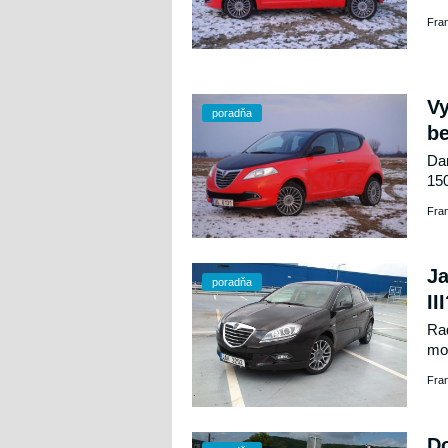
Fra
Vy
poradňa
b
Dan
150
spo
Fra
Ja
poradňa
II
Rad
mo
Fra
D