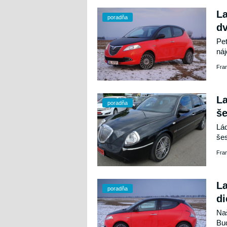
La
poradňa
dv
Pet
náj
dvo
Fra
La
poradňa
še
Láď
šes
Fra
La
poradňa
d
Naš
Bu