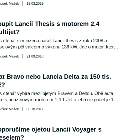
|
ntišek Mašek
19.03.2019
upit Lancii Thesis s motorem 2,4
ltijet?
 čtenář si v inzerci našel Lancii thesis z roku 2008 a 
selovým pětiválcem o výkonu 136 kW. Jde o motor, který 
do této Lancie vhodný? Poradíme v dnešní poradně.
|
ntišek Mašek
21.09.2018
at Bravo nebo Lancia Delta za 150 tis.
č?
 čtenář vybírá mezi ojetým Bravem a Deltou. Obě auta 
e s benzínovým motorem 1,4 T-Jet a jeho rozpočet je 150 
íc korun. Který vůz bude lepší volbou?
|
ntišek Mašek
06.10.2017
poručíme ojetou Lancii Voyager s
ieselem?