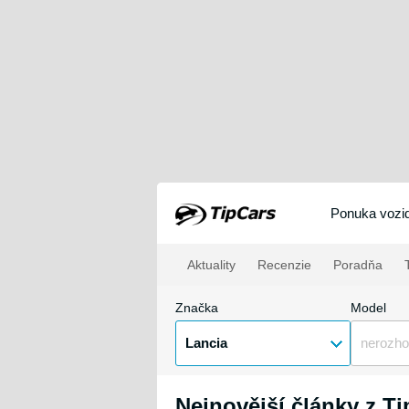
Ponuka vozid
Aktuality
Recenzie
Poradňa
T
Značka
Model
Lancia
nerozho
Nejnovější články z T