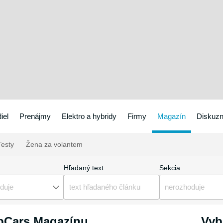
iel
Prenájmy
Elektro a hybridy
Firmy
Magazín
Diskuzn
esty
Žena za volantem
Hľadaný text
Sekcia
duje
nerozhoduje
ipCars Magazínu
Vyb