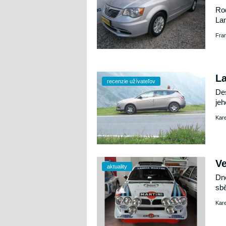
Rod
Lan
dob
Fra
La
recenzie užívateľov
Des
jeh
Kare
Ve
aktuality
Dne
sbě
spe
Kar