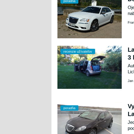
poradňa
Oje
nab
pod
Fra
La
recenzie užívateľov
3 
Aut
Lic
hav
Jan 
a k
Vy
poradňa
La
Jed
pod