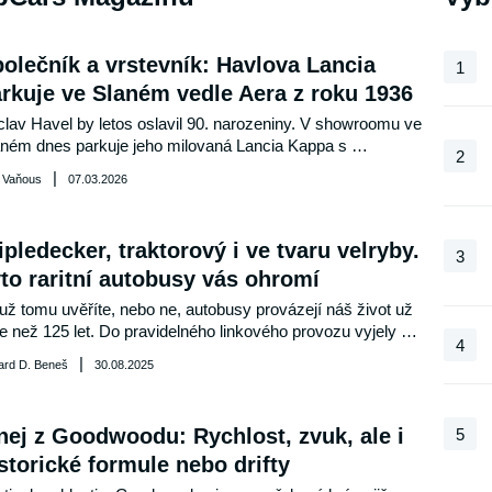
olečník a vrstevník: Havlova Lancia
1
rkuje ve Slaném vedle Aera z roku 1936
lav Havel by letos oslavil 90. narozeniny. V showroomu ve 
ném dnes parkuje jeho milovaná Lancia Kappa s 
2
entickými šrámy a vedle ní třeba vzácné Aero 30 z roku 
|
r Vaňous
07.03.2026
o narození, tedy 1936. Zjišťovali jsme příběh této luxusní 
uzíny, ve které prezident ujížděl ochrance, a podívali jsme 
i na další zajímavá auta, která má ve sbírce majitel Auto 
ipledecker, traktorový i ve tvaru velryby.
vex Ladislav Brindzej.
3
to raritní autobusy vás ohromí
už tomu uvěříte, nebo ne, autobusy provázejí náš život už 
e než 125 let. Do pravidelného linkového provozu vyjely 
4
rvé v roce 1899, přičemž ten úplně první sestrojil Karl 
|
ard D. Beneš
30.08.2025
z už o čtyři roky dříve. Během let vznikly stovky značek a 
počet typů či variant. Některé modely se svým vzhledem 
la vymykaly tehdejšímu standardu – a nebylo jich zrovna 
nej z Goodwoodu: Rychlost, zvuk, ale i
5
o...
storické formule nebo drifty