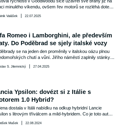
tival rychlosti v Goodwoodu sice uzavřel své brány již na 
ci minulého víkendu, ovšem řev motorů se rozléhá doteď, 
spoň skrze sestřihy, které představují to nejlepší, co bylo 
|
inik Valášek
22.07.2025
krátké exhibiční trati Goodwood Hillclimb k vidění. 
ředněte do videí níže, a pokochejte se mimořádnými vozy 
ejich jízdou.
fa Romeo i Lamborghini, ale především
aty. Do Poděbrad se sjely italské vozy
ěbrady se na jeden den proměnily v italskou oázu plnou 
edomořských chutí a vůní. Jiřího náměstí zaplnily stánky s 
zou a zmrzlinou, zatímco lázeňskou kolonádu ovládla 
|
slav S. Jilemnický
27.04.2025
lská auta. Slunečné počasí přilákalo tisíce návštěvníků. 
ncia Ypsilon: dovézt si z Itálie s
otorem 1.0 Hybrid?
ena dostala v Itálii nabídku na odkup hybridní Lancie 
ilon s litrovým tříválcem a mild-hybridem. Co je toto auto 
zač? 
|
ntišek Mašek
22.08.2024