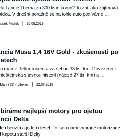
tá Lancie Thema za 300 tisíc korun? To zní jako zajímavá 
ídka. V dnešní poradně se na tohle auto podíváme 
robněji...
|
ntišek Mašek
20.08.2019
ncia Musa 1,4 16V Gold - zkušenosti po
letech
o máme třetím rokem a za sebou 33 tis. km. Dovezeno z 
hteštejnska s jasnou historií (nájezd 27 tis. km) a 
arováno na levou přední část – rameno, blatník, nárazník 
|
Malý (38) - Liberec
22.06.2019
apota. Bez zásahu do nosníků opraveno. Jde o kategorii 
mini MPV na podvozku Punta. 
bíráme nejlepší motory pro ojetou
ncii Delta
en benzín a jeden diesel. To jsou námi vybrané motorizace 
 kapotu starší Delty.