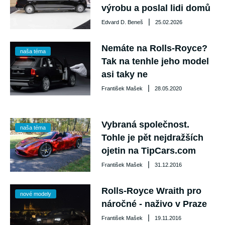
výrobu a poslal lidi domů
|
Edvard D. Beneš
25.02.2026
Nemáte na Rolls-Royce?
naša téma
Tak na tenhle jeho model
asi taky ne
|
František Mašek
28.05.2020
Vybraná společnost.
naša téma
Tohle je pět nejdražších
ojetin na TipCars.com
|
František Mašek
31.12.2016
Rolls-Royce Wraith pro
nové modely
náročné - naživo v Praze
|
František Mašek
19.11.2016