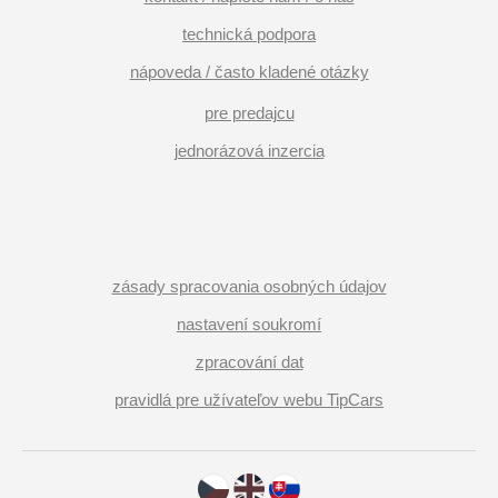
technická podpora
nápoveda / často kladené otázky
pre predajcu
jednorázová inzercia
zásady spracovania osobných údajov
nastavení soukromí
zpracování dat
pravidlá pre užívateľov webu TipCars