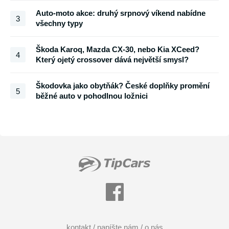
Auto-moto akce: druhý srpnový víkend nabídne
3
všechny typy
Škoda Karoq, Mazda CX-30, nebo Kia XCeed?
4
Který ojetý crossover dává největší smysl?
Škodovka jako obytňák? České doplňky promění
5
běžné auto v pohodlnou ložnici
kontakt / napíšte nám / o nás