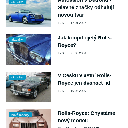
Autosalon v Detroitu -
aktuality
Slavné značky odhalují
novou tvář
|
TZS
17.01.2007
Jak koupit ojetý Rolls-
aktuality
Royce?
|
TZS
21.03.2006
V Česku vlastní Rolls-
aktuality
Royce jen dvanáct lidí
|
TZS
16.03.2006
Rolls-Royce: Chystáme
nové modely
nový model!