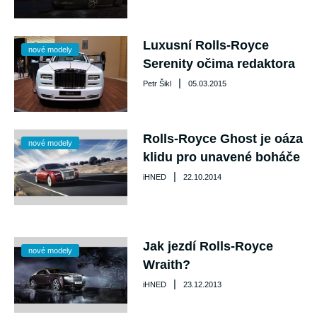
Luxusní Rolls-Royce
nové modely
Serenity očima redaktora
|
Petr Šikl
05.03.2015
Rolls-Royce Ghost je oáza
nové modely
klidu pro unavené boháče
|
iHNED
22.10.2014
Jak jezdí Rolls-Royce
nové modely
Wraith?
|
iHNED
23.12.2013