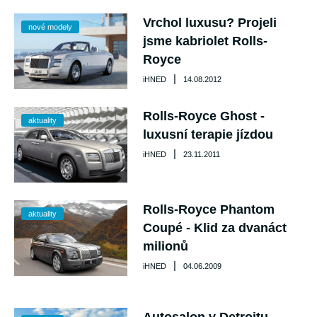
Vrchol luxusu? Projeli
nové modely
jsme kabriolet Rolls-
Royce
|
iHNED
14.08.2012
Rolls-Royce Ghost -
aktuality
luxusní terapie jízdou
|
iHNED
23.11.2011
Rolls-Royce Phantom
aktuality
Coupé - Klid za dvanáct
milionů
|
iHNED
04.06.2009