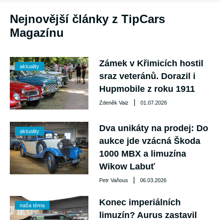
Nejnovější články z TipCars
Magazínu
Zámek v Křimicích hostil
aktuality
sraz veteránů. Dorazil i
Hupmobile z roku 1911
|
Zdeněk Vaiz
01.07.2026
Dva unikáty na prodej: Do
aktuality
aukce jde vzácná Škoda
1000 MBX a limuzína
Wikow Labuť
|
Petr Vaňous
06.03.2026
Konec imperiálních
naša téma
limuzín? Aurus zastavil