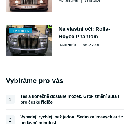
|
Michal Bartoň
18.05.2005
Na vlastní oči: Rolls-
nové modely
Royce Phantom
|
David Horák
09.03.2005
Vybíráme pro vás
Tesla konečně dostane mozek. Grok změní auta i
1
pro české řidiče
Vypadají rychleji než jedou: Sedm zajímavých aut z
2
nedávné minulosti