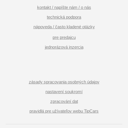
kontakt / napíšte nám / o nás
technická podpora
nápoveda / často kladené otázky
pre predajcu
jednorázová inzercia
zásady spracovania osobných údajov
nastavení soukromí
zpracování dat
pravidlá pre užívateľov webu TipCars