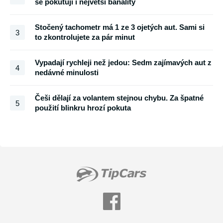
se pokutují i největší banality
Stočený tachometr má 1 ze 3 ojetých aut. Sami si
3
to zkontrolujete za pár minut
Vypadají rychleji než jedou: Sedm zajímavých aut z
4
nedávné minulosti
Češi dělají za volantem stejnou chybu. Za špatné
5
použití blinkru hrozí pokuta