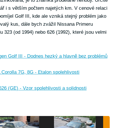
 pozinkovaná, je to známka prodělané nehody. Určitě
ář i s větším počtem najetých km. V cenové relaci
omíjel Golf III, kde ale vzniká stejný problém jako
valý kus, dále bych zvážil Nissana Primeru
u 323 (od 1994) nebo 626 (1992), které jsou velmi
 Golf III - Dodnes hezký a hlavně bez problémů
olla 7G, 8G - Etalon spolehlivosti
(GE) - Vzor spolehlivosti a solidnosti