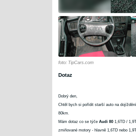
foto: TipCars.com
Dotaz
Dobrý den,
Chtěl bych si pořídit starší auto na dojížd
80km.
Mám dotaz co se týče
Audi 80
1,6TD / 1,9T
zmiňované motory - hlavně 1,6TD nebo 1,9T