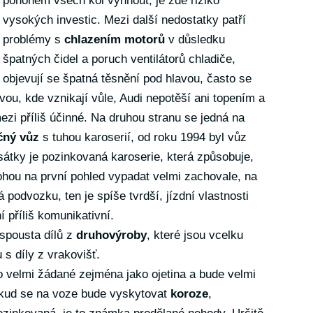
pohonem všech kol vyhnout, je zde riziko
vysokých investic. Mezi další nedostatky patří
problémy s
chlazením motorů
v důsledku
špatných čidel a poruch ventilátorů chladiče,
objevují se špatná těsnění pod hlavou, často se
vou, kde vznikají vůle, Audi nepotěší ani topením a
ezi příliš účinné. Na druhou stranu se jedná na
čný vůz
s tuhou karoserií, od roku 1994 byl vůz
tky je pozinkovaná karoserie, která způsobuje,
hou na první pohled vypadat velmi zachovale, na
 podvozku, ten je spíše tvrdší, jízdní vlastnosti
í příliš komunikativní.
 spousta dílů z
druhovýroby
, které jsou vcelku
 s díly z vrakovišť.
o velmi žádané zejména jako ojetina a bude velmi
okud se na voze bude vyskytovat
koroze
,