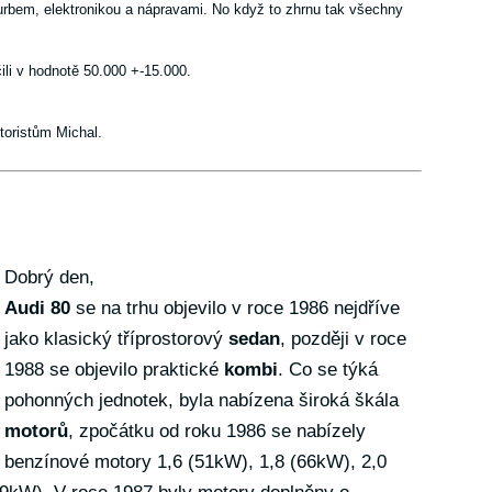
turbem, elektronikou a nápravami. No když to zhrnu tak všechny
ili v hodnotě 50.000 +-15.000.
oristům Michal.
Dobrý den,
Audi 80
se na trhu objevilo v roce 1986 nejdříve
jako klasický tříprostorový
sedan
, později v roce
1988 se objevilo praktické
kombi
. Co se týká
pohonných jednotek, byla nabízena široká škála
motorů
, zpočátku od roku 1986 se nabízely
benzínové motory 1,6 (51kW), 1,8 (66kW), 2,0