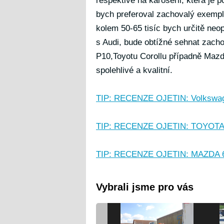
respektive na karoserii, která je
bych preferoval zachovalý exempl
kolem 50-65 tisíc bych určitě neop
s Audi, bude obtížné sehnat zacho
P10,Toyotu Corollu případně Mazd
spolehlivé a kvalitní.
TIP: RECENZE OJETIN: Volkswagen
TIP: RECENZE OJETIN: TOYOTA Cor
TIP: RECENZE OJETIN: MAZDA 626 
Vybrali jsme pro vás