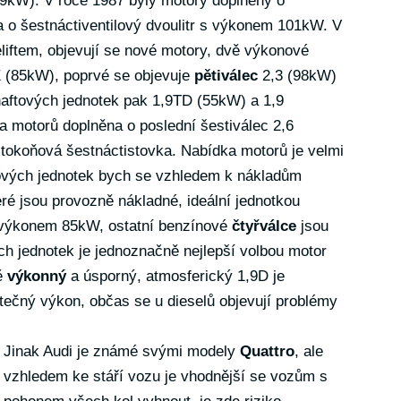
(59kW). V roce 1987 byly motory doplněny o
a o šestnáctiventilový dvoulitr s výkonem 101kW. V
liftem, objevují se nové motory, dvě výkonové
E (85kW), poprvé se objevuje
pětiválec
2,3 (98kW)
naftových jednotek pak 1,9TD (55kW) a 1,9
a motorů doplněna o poslední šestiválec 2,6
stokoňová šestnáctistovka. Nabídka motorů je velmi
nových jednotek bych se vzhledem k nákladům
eré jsou provozně nákladné, ideální jednotkou
s výkonem 85kW, ostatní benzínové
čtyřválce
jsou
ch jednotek je jednoznačně nejlepší volbou motor
ně
výkonný
a úsporný, atmosferický 1,9D je
tečný výkon, občas se u dieselů objevují problémy
Jinak Audi je známé svými modely
Quattro
, ale
vzhledem ke stáří vozu je vhodnější se vozům s