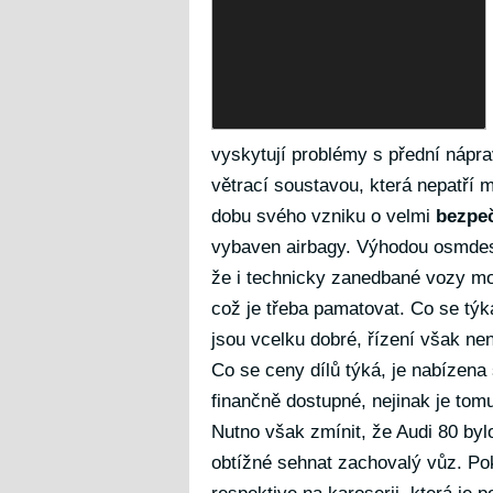
vyskytují problémy s přední nápra
větrací soustavou, která nepatří m
dobu svého vzniku o velmi
bezpe
vybaven airbagy. Výhodou osmdesá
že i technicky zanedbané vozy mo
což je třeba pamatovat. Co se týká
jsou vcelku dobré, řízení však nen
Co se ceny dílů týká, je nabízena
finančně dostupné, nejinak je tomu
Nutno však zmínit, že Audi 80 byl
obtížné sehnat zachovalý vůz. P