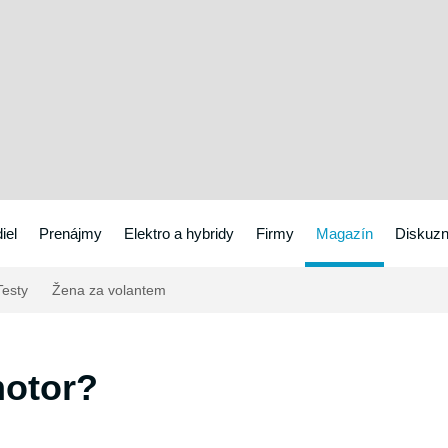
iel
Prenájmy
Elektro a hybridy
Firmy
Magazín
Diskuzn
esty
Žena za volantem
motor?