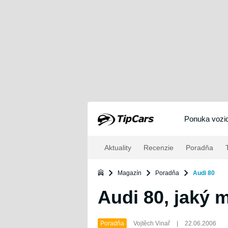
Ponuka vozid
Aktuality
Recenzie
Poradňa
T
Magazín
Poradňa
Audi 80
Audi 80, jaký 
Poradňa
Vojtěch Vinař
|
22.06.2006