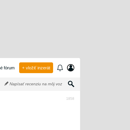
é fórum
+ vložiť inzerát
Napísať recenziu na môj voz
1858