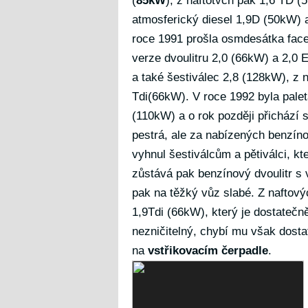
(
85kW
), z naftotvch pak 1,6 TD 
atmosferický diesel 1,9D (50kW) 
roce 1991 prošla osmdesátka face
verze dvoulitru 2,0 (66kW) a 2,0 
a také šestiválec 2,8 (128kW), z 
Tdi(66kW). V roce 1992 byla palet
(110kW) a o rok později přichází 
pestrá, ale za nabízených benzí
vyhnul šestiválcům a pětiválci, kt
zůstává pak benzínový dvoulitr 
pak na těžký vůz slabé. Z naftový
1,9Tdi (66kW), který je dostateč
nezničitelný, chybí mu však dosta
na
vstřikovacím čerpadle
.