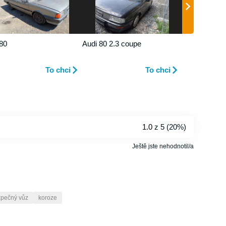
 80
Audi 80 2.3 coupe
To chci
To chci
1.0
z 5 (
20%
)
Ještě jste nehodnotil/a
pečný vůz
koroze