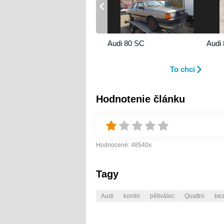
Audi 80 SC
Audi
To chci
Hodnotenie článku
Hodnocené:
48540
x
Tagy
Audi
kombi
pětiválec
Quattro
bez