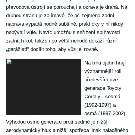
převodová ústrojí se porouchají a oprava je drahá. Na
druhou stranu je zajímavé, že ač zejména zadní
náprava vypadá hodně subtilně, prakticky v ní nikdy
nebývají vůle. Navíc umožňuje seřízení sbíhavosti
zadních kol, takže i po větší nehodě dokáží různí
„garážisti“ docílit toho, aby vůz jel rovně.
Na trhu ojetin hrají
významnější roli
především dvě
generace Toyoty
Corolly - sedmá
(1992-1997) a
osmá (1997-2002).
Výhodou osmé generace proti sedmé je nižší
aerodynamický hluk a nižší spotřeba jinak naladěného