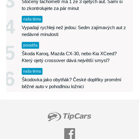
3
Stočený tachometr má 1 ze 3 ojetých aut. Sami si
to zkontrolujete za pár minut
4
naša téma
Vypadají rychleji než jedou: Sedm zajímavých aut z
nedávné minulosti
5
poradňa
Škoda Karoq, Mazda CX-30, nebo Kia XCeed?
Který ojetý crossover dává největší smysl?
6
naša téma
Škodovka jako obytňák? České doplňky promění
běžné auto v pohodlnou ložnici