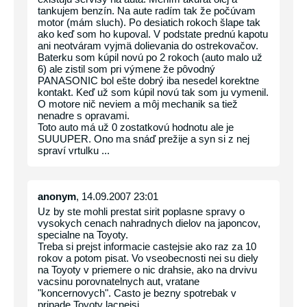
tankujem benzín. Na aute radím tak že počúvam
motor (mám sluch). Po desiatich rokoch šlape tak
ako keď som ho kupoval. V podstate prednú kapotu
ani neotváram vyjmä dolievania do ostrekovačov.
Baterku som kúpil novú po 2 rokoch (auto malo už
6) ale zistil som pri výmene že pôvodný
PANASONIC bol ešte dobrý iba nesedel korektne
kontakt. Keď už som kúpil novú tak som ju vymenil.
O motore nič neviem a môj mechanik sa tiež
nenadre s opravami.
Toto auto má už 0 zostatkovú hodnotu ale je
SUUUPER. Ono ma snáď prežije a syn si z nej
spraví vrtulku ...
anonym
, 14.09.2007 23:01
Uz by ste mohli prestat sirit poplasne spravy o
vysokych cenach nahradnych dielov na japoncov,
specialne na Toyoty.
Treba si prejst informacie castejsie ako raz za 10
rokov a potom pisat. Vo vseobecnosti nei su diely
na Toyoty v priemere o nic drahsie, ako na drvivu
vacsinu porovnatelnych aut, vratane
"koncernovych". Casto je bezny spotrebak v
pripade Toyoty lacnejsi.