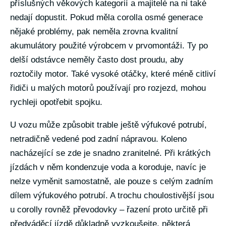
příslušných věkových kategorií a majitelé na ni také
nedají dopustit. Pokud měla corolla osmé generace
nějaké problémy, pak neměla zrovna kvalitní
akumulátory použité výrobcem v prvomontáži. Ty po
delší odstávce neměly často dost proudu, aby
roztočily motor. Také vysoké otáčky, které méně citliví
řidiči u malých motorů používají pro rozjezd, mohou
rychleji opotřebit spojku.
U vozu může způsobit trable ještě výfukové potrubí,
netradičně vedené pod zadní nápravou. Koleno
nacházející se zde je snadno zranitelné. Při krátkých
jízdách v něm kondenzuje voda a koroduje, navíc je
nelze vyměnit samostatně, ale pouze s celým zadním
dílem výfukového potrubí. A trochu choulostivější jsou
u corolly rovněž převodovky – řazení proto určitě při
předváděcí jízdě důkladně vyzkoušejte, některá