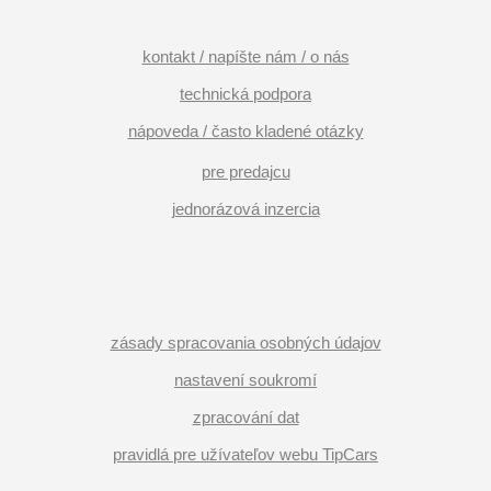
kontakt / napíšte nám / o nás
technická podpora
nápoveda / často kladené otázky
pre predajcu
jednorázová inzercia
zásady spracovania osobných údajov
nastavení soukromí
zpracování dat
pravidlá pre užívateľov webu TipCars