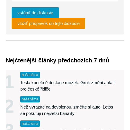
vstúpiť do diskusie
vložiť príspevok do tejto diskusie
Nejčtenější články předchozích 7 dnů
1
naša téma
Tesla konečně dostane mozek. Grok změní auta i
pro české řidiče
2
naša téma
Než vyrazíte na dovolenou, změřte si auto. Letos
se pokutují i největší banality
naša téma