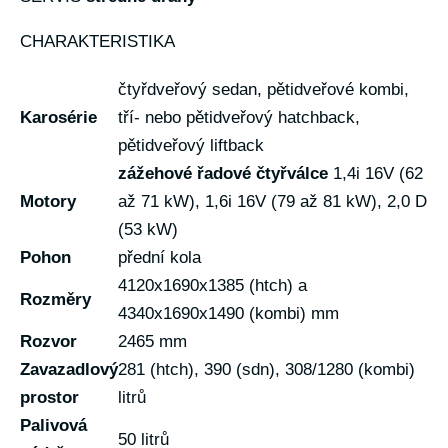
CHARAKTERISTIKA
čtyřdveřový sedan, pětidveřové kombi,
Karosérie
tří- nebo pětidveřový hatchback,
pětidveřový liftback
zážehové řadové čtyřválce
1,4i 16V (62
Motory
až 71 kW), 1,6i 16V (79 až 81 kW), 2,0 D
(53 kW)
Pohon
přední kola
4120x1690x1385 (htch) a
Rozměry
4340x1690x1490 (kombi) mm
Rozvor
2465 mm
Zavazadlový
281 (htch), 390 (sdn), 308/1280 (kombi)
prostor
litrů
Palivová
50 litrů