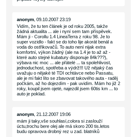
anonym
, 09.10.2007 23:19
Vidím, že tu ten článek je od roku 2005, takže
žádná aktualita ... ale i nyní sem tam příspěvek.
Mám ji - Corollu 1.4 LineaTerra z roku 98. Je to
super vozidlo - fakt se do toho lije akorát benál a
voda do ostřikovačů. To auto není nijak extra
komfortní, výkon žádný (ale na 1.4 je to až až -
které auto stejné kubatury disponuje 84k???),
výbava nic moc ... ale přátelé ... ta spolehlivost,
jednoduchost, spotřeba a výdrž!!! Už nějaký čas
uvažuju o nějaké té TDI ochtávce nebo Passatu,
ale je mi fakt líto se zbavovat takového auta - raděj
počkám, až ho dojezdím - pak uvidím. Mám ho již 2
roky, koupil jsem ojeté, najezdil jsem 60tis km ... to
auto je poklad.
anonym
, 21.12.2007 19:06
mám ji taky,vše souhlasí,colora si zaslouží
úctu,trochu bere olej ale má skoro 200 tis.letos
budu opravova drobný rez u zad. blatníků