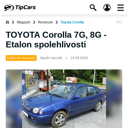
Magazín
Recenzie
Toyota Corolla
882
TOYOTA Corolla 7G, 8G -
Etalon spolehlivosti
Odborné recenzie
Martin Vaculík
|
19.09.2005