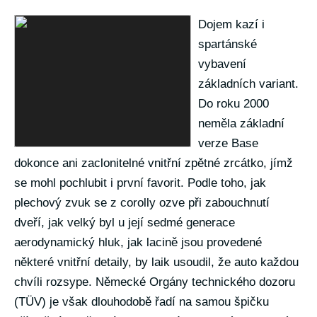
Dojem kazí i
spartánské
vybavení
základních variant.
Do roku 2000
neměla základní
verze Base
dokonce ani zaclonitelné vnitřní zpětné zrcátko, jímž
se mohl pochlubit i první favorit. Podle toho, jak
plechový zvuk se z corolly ozve při zabouchnutí
dveří, jak velký byl u její sedmé generace
aerodynamický hluk, jak lacině jsou provedené
některé vnitřní detaily, by laik usoudil, že auto každou
chvíli rozsype. Německé Orgány technického dozoru
(TÜV) je však dlouhodobě řadí na samou špičku