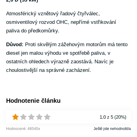
Atmosférický vznětový řadový čtyřválec,
osmiventilový rozvod OHC, nepřímé vstřikování
paliva do předkomůrky.
Důvod:
Proti skvělým zážehovým motorům má tento
diesel jen malou výhodu ve spotřebě paliva, v
ostatních ohledech výrazně zaostává. Navíc je
choulostivější na správné zacházení.
Hodnotenie článku
1.0
z 5 (
20%
)
Hodnocené:
48540
x
Ještě jste nehodnotil/a