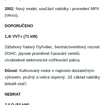
2002:
Nový model, součástí nabídky i provedení MPV
(Verso).
DOPORUČENO
1,4i VVT-i (71 kW)
Zážehový řadový čtyřválec, šestnáctiventilový rozvod
DOHC, plynule proměnné časování ventilů,
vícebodové elektronické vstřikování paliva.
Důvod:
Kultivovaný motor s naprosto dostatečným
výkonem, pružný a velice úsporný. Již základ nabídky
bohatě stačí.
NEBRAT
2,0 D (53 kW)