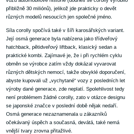
vozu automobilové historie (dodnes se corolly vyrobilo
přibližně 30 miliónů), jelikož jde prakticky o devět
různých modelů nesoucích jen společné jméno.
Síla corolly spočívá také v šíři karosářských variant.
Její osmá generace byla nabízena jako třídveřový
hatchback, pětidveřový liftback, klasický sedan a
praktické kombi. Zajímavé je, že i při rychlém cyklu
obměn se výrobce zatím vždy dokázal vyvarovat
různých dětských nemocí, takže obvyklé doporučení,
abyste kupovali už „vychytané“ vozy z posledních let
výroby dané generace, zde neplatí. Spolehlivost tedy
není problémem žádné corolly, zato v otázce designu
se japonské značce v poslední době nějak nedaří.
Osmá generace nezaznamenala u zákazníků
očekávaný úspěch a současná, devátá, také nemá
vnější tvary zrovna přitažlivé.