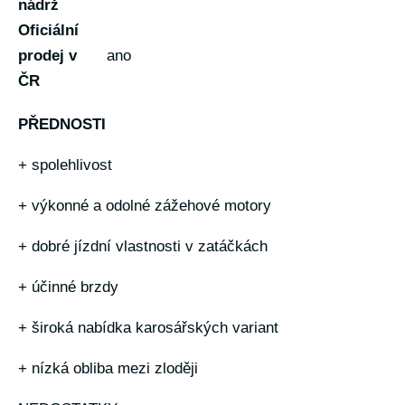
nádrž
Oficiální
prodej v
ano
ČR
PŘEDNOSTI
+ spolehlivost
+ výkonné a odolné zážehové motory
+ dobré jízdní vlastnosti v zatáčkách
+ účinné brzdy
+ široká nabídka karosářských variant
+ nízká obliba mezi zloději