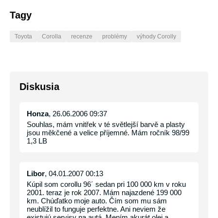
Tagy
Toyota
Corolla
recenze
problémy
výhody Corolly
Diskusia
Honza
, 26.06.2006 09:37
Souhlas, mám vnitřek v té světlejší barvě a plasty
jsou měkčené a velice příjemné. Mám ročník 98/99
1,3 LB
Libor
, 04.01.2007 00:13
Kúpil som corollu 96´ sedan pri 100 000 km v roku
2001. teraz je rok 2007. Mám najazdené 199 000
km. Chúďatko moje auto. Čím som mu sám
neublížil to funguje perfektne. Ani neviem že
existujú servisy na autá. Mením akurát olej a