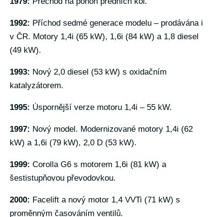
1979:
Přechod na pohon předních kol.
1992:
Příchod sedmé generace modelu – prodávána i
v ČR. Motory 1,4i (65 kW), 1,6i (84 kW) a 1,8 diesel
(49 kW).
1993:
Nový 2,0 diesel (53 kW) s oxidačním
katalyzátorem.
1995:
Úspornější verze motoru 1,4i – 55 kW.
1997:
Nový model. Modernizované motory 1,4i (62
kW) a 1,6i (79 kW), 2,0 D (53 kW).
1999:
Corolla G6 s motorem 1,6i (81 kW) a
šestistupňovou převodovkou.
2000:
Facelift a nový motor 1,4 VVTi (71 kW) s
proměnným časováním ventilů.