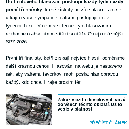
Do finálového hlasování postoupí každý týden vždy
první tři snímky
, které získaly nejvíce hlasů. Tam se
utkají o vaše sympatie s dalšími postupujícími z
týdenních kol. V něm se čtenářským hlasováním
rozhodne o absolutním vítězi soutěže O nejkurióznější
SPZ 2026.
První tři finalisty, ketří získají nejvíce hlasů, odměníme
další krásnou cenou. Hlasování na webu je nastaveno
tak, aby vašemu favoritovi mohl poslat hlas opravdu
každý, kdo chce. Hrajte prosím fér.
Zákaz vjezdu dieselových vozů
do všech těchto oblastí. Už to
vešlo v platnost
PŘEČÍST ČLÁNEK