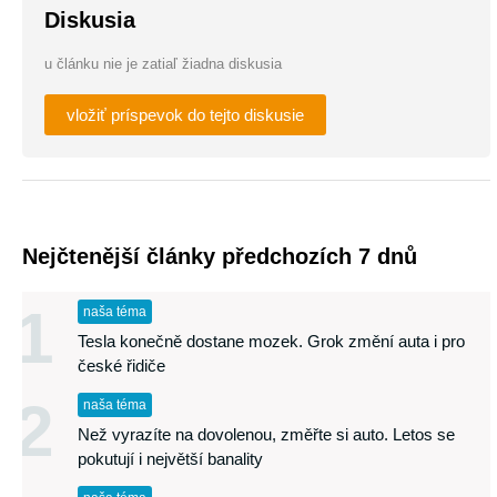
Diskusia
u článku nie je zatiaľ žiadna diskusia
vložiť príspevok do tejto diskusie
Nejčtenější články předchozích 7 dnů
1
naša téma
Tesla konečně dostane mozek. Grok změní auta i pro
české řidiče
2
naša téma
Než vyrazíte na dovolenou, změřte si auto. Letos se
pokutují i největší banality