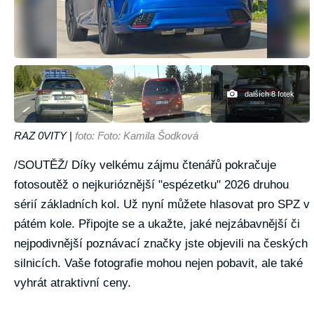
dalších 8 fotek
RAZ 0VITY
|
foto: Foto: Kamila Šodková
/SOUTĚŽ/ Díky velkému zájmu čtenářů pokračuje
fotosoutěž o nejkurióznější "espézetku" 2026 druhou
sérií základních kol. Už nyní můžete hlasovat pro SPZ v
pátém kole. Připojte se a ukažte, jaké nejzábavnější či
nejpodivnější poznávací značky jste objevili na českých
silnicích. Vaše fotografie mohou nejen pobavit, ale také
vyhrát atraktivní ceny.