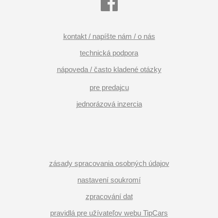
kontakt / napíšte nám / o nás
technická podpora
nápoveda / často kladené otázky
pre predajcu
jednorázová inzercia
zásady spracovania osobných údajov
nastavení soukromí
zpracování dat
pravidlá pre užívateľov webu TipCars