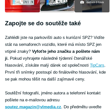
dalších 9 fotek
Zapojte se do soutěže také
Zahlédli jste na parkovišti auto s kuriózní SPZ? Vidíte
stát na semaforech vozidlo, které má místo SPZ jen
vtipné znaky?
Vyfoťte jeho značku a pošlete nám
ji.
Pokud vyhrajete následné týdenní čtenářské
hlasování, získáte malý dárek od společnosti
TipCars
.
První tři snímky postoupí do finálového hlasování, kde
se pak mohou těšit na další zajímavé ceny.
Soutěžní fotografii, jméno autora a telefonní kontakt
pošlete na e-mailovou adresu
soutez.magazin@vlmedia.cz
. Do předmětu uveďte