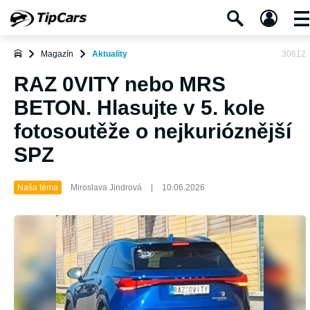
Magazín
Aktuality
30612
RAZ 0VITY nebo MRS
BETON. Hlasujte v 5. kole
fotosoutěže o nejkurióznější
SPZ
Naša téma
Miroslava Jindrová
|
10.06.2026