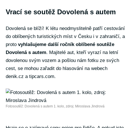
Vrací se soutěž Dovolená s autem
Dovolená se blíží! K létu neodmyslitelně patří cestování
do oblíbených turistických míst v Česku i v zahraničí, a
proto
vyhlašujeme další ročník oblíbené soutěže
Dovolená s autem
. Majitelé aut, kteří vyrazí na letní
dovolenou svým vozem a pošlou nám fotku ze svých
cest, se mohou zařadit do hlasování na webech
denik.cz a tipcars.com.
Fotosoutěž: Dovolená s autem 1. kolo, zdroj: Miroslava Jindrová
Hraje se o zajímavé ceny nejen pro řidiče. A pokud jste