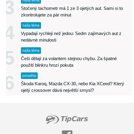
3
naša téma
Stočený tachometr má 1 ze 3 ojetých aut. Sami si to
zkontrolujete za pár minut
4
naša téma
Vypadají rychleji než jedou: Sedm zajímavých aut z
nedávné minulosti
5
naša téma
Češi dělají za volantem stejnou chybu. Za špatné
použití blinkru hrozí pokuta
6
poradňa
Škoda Karoq, Mazda CX-30, nebo Kia XCeed? Který
ojetý crossover dává největší smysl?