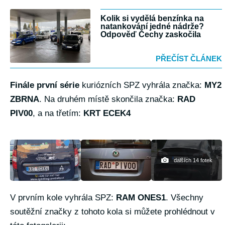
Kolik si vydělá benzínka na
natankování jedné nádrže?
Odpověď Čechy zaskočila
PŘEČÍST ČLÁNEK
Finále první série
kuriózních SPZ vyhrála značka:
MY2
ZBRNA
. Na druhém místě skončila značka:
RAD
PIV00
, a na třetím:
KRT ECEK4
dalších 14 fotek
V prvním kole vyhrála SPZ:
RAM ONES1
. Všechny
soutěžní značky z tohoto kola si můžete prohlédnout v