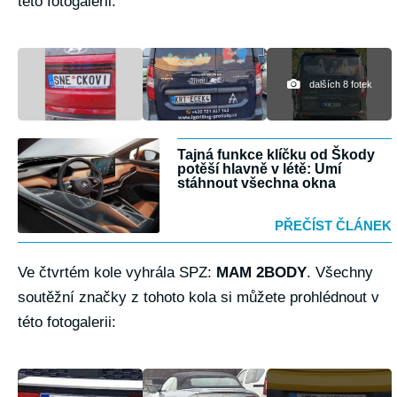
této fotogalerii:
dalších 8 fotek
Tajná funkce klíčku od Škody
potěší hlavně v létě: Umí
stáhnout všechna okna
PŘEČÍST ČLÁNEK
Ve čtvrtém kole vyhrála SPZ:
MAM 2BODY
. Všechny
soutěžní značky z tohoto kola si můžete prohlédnout v
této fotogalerii: