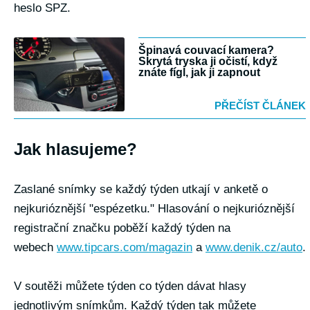
heslo SPZ.
Špinavá couvací kamera?
Skrytá tryska ji očistí, když
znáte fígl, jak ji zapnout
PŘEČÍST ČLÁNEK
Jak hlasujeme?
Zaslané snímky se každý týden utkají v anketě o
nejkurióznější "espézetku." Hlasování o nejkurióznější
registrační značku poběží každý týden na
webech
www.tipcars.com/magazin
a
www.denik.cz/auto
.
V soutěži můžete týden co týden dávat hlasy
jednotlivým snímkům. Každý týden tak můžete