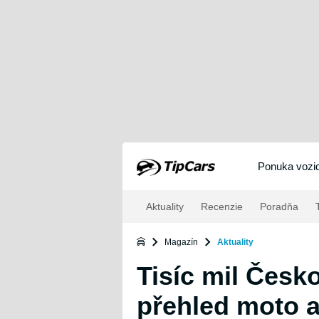
Ponuka vozid
Aktuality
Recenzie
Poradňa
T
Magazín
Aktuality
Tisíc mil Česk
přehled moto a