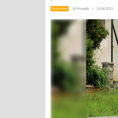
Naša téma
Jiří Humplík
|
15.06.2023