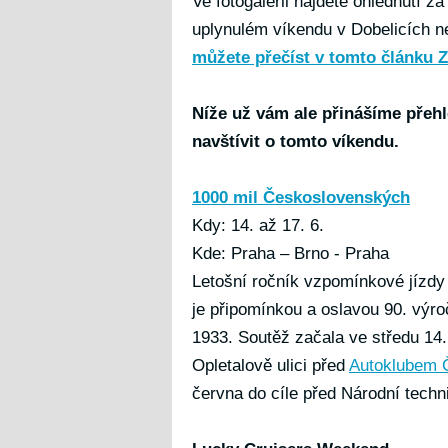
Ve fotogalerii najdete ohlednutí z
uplynulém víkendu v Dobelicích 
můžete přečíst v tomto článku 
Níže už vám ale přinášíme přehle
navštívit o tomto víkendu.
1000 mil Československých
Kdy: 14. až 17. 6.
Kde: Praha – Brno - Praha
Letošní ročník vzpomínkové jízdy
je připomínkou a oslavou 90. výr
1933. Soutěž začala ve středu 14
Opletalově ulici před
Autoklubem 
června do cíle před Národní tech