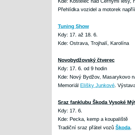
Kde: Kostelec nad Černými lesy, 
Přehlídka vozidel a motorek napří
Tuning Show
Kdy: 17. až 18. 6.
Kde: Ostrava, Trojhalí, Karolína
Novobydžovský čtverec
Kdy: 17. 6. od 9 hodin
Kde: Nový Bydžov, Masarykovo n
Memoriál
Elišky Junkové
. Výstava
Sraz fanklubu Škoda Vysoké Mý
Kdy: 17. 6.
Kde: Pecka, kemp a koupaliště
Tradiční sraz přátel vozů
Škoda
.