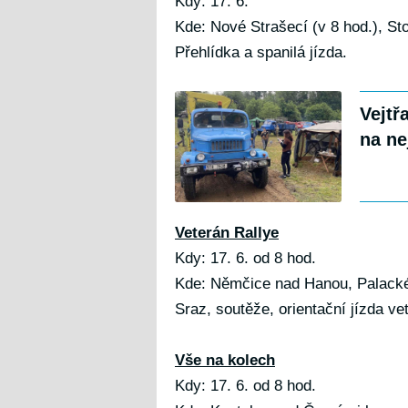
Kdy: 17. 6.
Kde: Nové Strašecí (v 8 hod.), St
Přehlídka a spanilá jízda.
Vejtř
na ne
Veterán Rallye
Kdy: 17. 6. od 8 hod.
Kde: Němčice nad Hanou, Palack
Sraz, soutěže, orientační jízda ve
Vše na kolech
Kdy: 17. 6. od 8 hod.