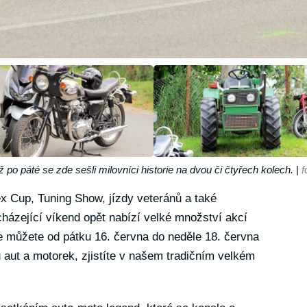
ž po páté se zde sešli milovníci historie na dvou či čtyřech kolech.
|
f
x Cup, Tuning Show, jízdy veteránů a také
házející víkend opět nabízí velké množství akcí
e můžete od pátku 16. června do neděle 18. června
u aut a motorek, zjistíte v našem tradičním velkém