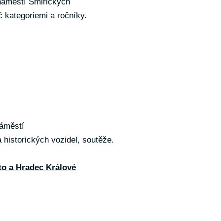
náměstí Smiřických
č kategoriemi a ročníky.
áměstí
 historických vozidel, soutěže.
to a Hradec Králové