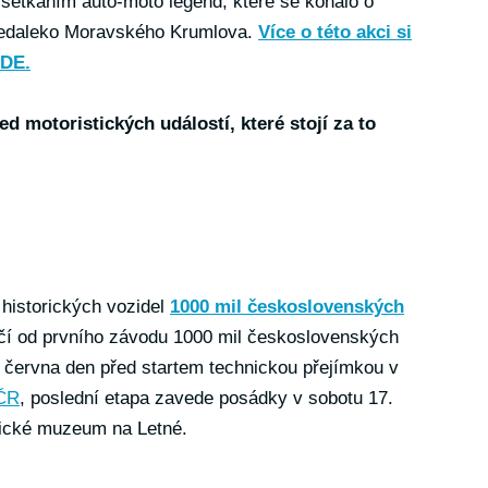
a setkáním auto-moto legend, které se konalo o
nedaleko Moravského Krumlova.
Více o této akci si
ZDE.
d motoristických událostí, které stojí za to
 historických vozidel
1000 mil československých
očí od prvního závodu 1000 mil československých
. června den před startem technickou přejímkou v
ČR
, poslední etapa zavede posádky v sobotu 17.
nické muzeum na Letné.