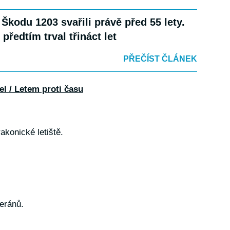
 Škodu 1203 svařili právě před 55 lety.
 předtím trval třináct let
PŘEČÍST ČLÁNEK
el / Letem proti času
akonické letiště.
eránů.