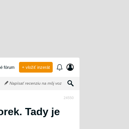
é fórum
+ vložiť inzerát
Napísať recenziu na môj voz
24550
rek. Tady je