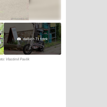
dalších 71 fotek
oto: Vlastimil Pavlík