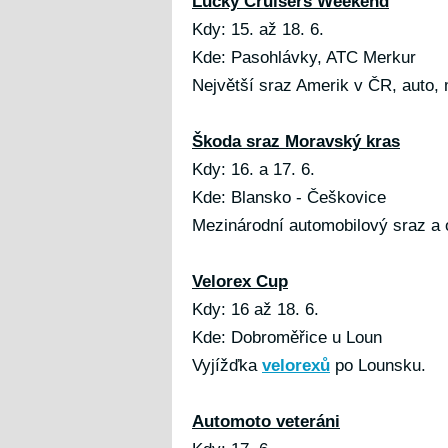
Lucky Cruisers Weekend
Kdy: 15. až 18. 6.
Kde: Pasohlávky, ATC Merkur
Největší sraz Amerik v ČR, auto, 
Škoda sraz Moravský kras
Kdy: 16. a 17. 6.
Kde: Blansko - Češkovice
Mezinárodní automobilový sraz a o
Velorex Cup
Kdy: 16 až 18. 6.
Kde: Dobroměřice u Loun
Vyjížďka
velorexů
po Lounsku.
Automoto veteráni