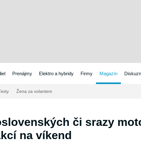
iel
Prenájmy
Elektro a hybridy
Firmy
Magazín
Diskuzn
esty
Žena za volantem
oslovenských či srazy moto
kcí na víkend