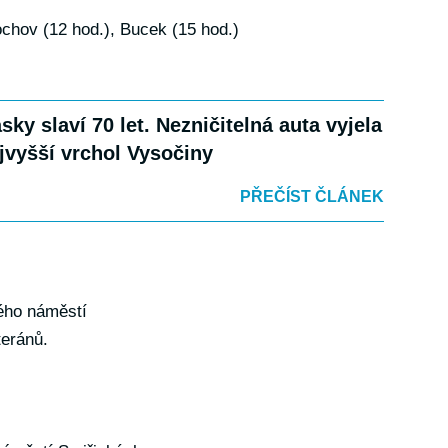
ochov (12 hod.), Bucek (15 hod.)
asky slaví 70 let. Nezničitelná auta vyjela
jvyšší vrchol Vysočiny
PŘEČÍST ČLÁNEK
ého náměstí
teránů.