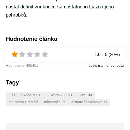
nastal definitivní konec samostatného Liazu i jeho
pohrobků.
Hodnotenie článku
1.0
z 5 (
20%
)
Hodnocené:
48540
x
Ještě jste nehodnotil/a
Tagy
Liaz
Škoda 706 RT
Škoda 706 MT
Liaz 100
Mnichovo Hradiště
nákladní auta
historie československ