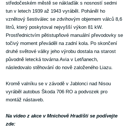
středočeském městě se náklaďák s nosností sedmi
tun v letech 1939 až 1943 vyráběl. Poháněl ho
vznětový šestiválec se zdvihovým objemem válců 8,6
litrů, který poskytoval nejvyšší výkon 81 kW.
Prostřednictvím pětistupňové manuální převodovky se
točivý moment převáděl na zadní kola. Po skončení
druhé světové války jeho výrobu dostala na starost
původně letecká továrna Avia v Letňanech,
následovalo stěhování do nově založeného Liazu.
Kromě valníku se v závodě v Jablonci nad Nisou
vyráběl autobus Škoda 706 RO a podvozek pro
montáž nástaveb.
Na video z akce v Mnichově Hradišti se podívejte
zde: