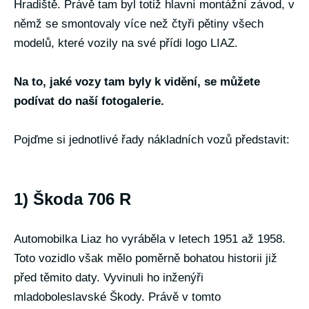
Hradiště. Právě tam byl totiž hlavní montážní závod, v
němž se smontovaly více než čtyři pětiny všech
modelů, které vozily na své přídi logo LIAZ.
Na to, jaké vozy tam byly k vidění, se můžete
podívat do naší fotogalerie.
Pojďme si jednotlivé řady nákladních vozů představit:
1) Škoda 706 R
Automobilka Liaz ho vyráběla v letech 1951 až 1958.
Toto vozidlo však mělo poměrně bohatou historii již
před těmito daty. Vyvinuli ho inženýři
mladoboleslavské Škody. Právě v tomto