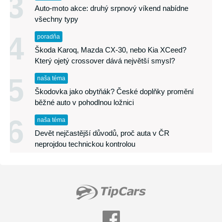
3
Auto-moto akce: druhý srpnový víkend nabídne
všechny typy
4
poradňa
Škoda Karoq, Mazda CX-30, nebo Kia XCeed?
Který ojetý crossover dává největší smysl?
5
naša téma
Škodovka jako obytňák? České doplňky promění
běžné auto v pohodlnou ložnici
6
naša téma
Devět nejčastější důvodů, proč auta v ČR
neprojdou technickou kontrolou