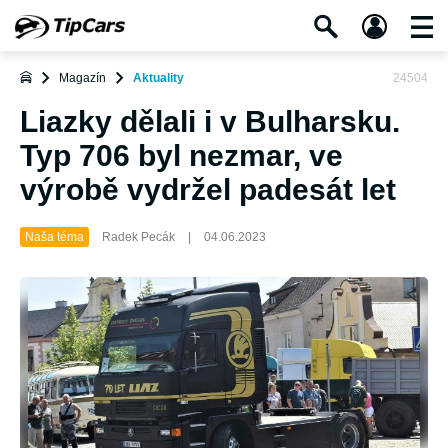
Magazín
Aktuality
24504
Liazky dělali i v Bulharsku.
Typ 706 byl nezmar, ve
výrobě vydržel padesát let
Naša téma
Radek Pecák
|
04.06.2023