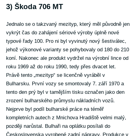
3) Škoda 706 MT
Jednalo se o takzvaný mezityp, který měl původně jen
vykrýt čas do zahájení sériové výroby úplně nové
typové řady 100. Pro ni byl vyvinutý nový šestiválec,
jehož výkonové varianty se pohybovaly od 180 do 210
koní. Nakonec ale produkt vydržel na výrobní lince od
roku 1969 až do roku 1990, tedy přes dvacet let.
Právě tento „mezityp“ se licenčně vyráběl v
Bulharsku. První vozy se smontovaly 7. září 1970 a
tento den prý byl v tamějším tisku označen jako den
zrození bulharského průmyslu nákladních vozů.
Nejprve byl podíl bulharské práce na téměř
kompletních autech z Mnichova Hradiště velmi malý,
později narůstal. Bulhaři na oplátku posílali do
Československa vyrobené zadní nápravy. Produkce v