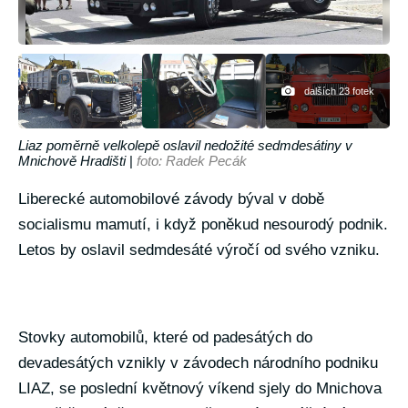
dalších 23 fotek
Liaz poměrně velkolepě oslavil nedožité sedmdesátiny v
Mnichově Hradišti
|
foto: Radek Pecák
Liberecké automobilové závody býval v době
socialismu mamutí, i když poněkud nesourodý podnik.
Letos by oslavil sedmdesáté výročí od svého vzniku.
Stovky automobilů, které od padesátých do
devadesátých vznikly v závodech národního podniku
LIAZ, se poslední květnový víkend sjely do Mnichova