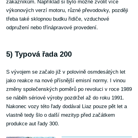
zákazníkům. Například si bylo možné zvolit více
výkonových verzí motoru, různé převodovky, později
třeba také sklopnou budku řidiče, vzduchové
odpružení nebo třínápravové provedení.
5) Typová řada 200
S vývojem se začalo již v polovině osmdesátých let
jako reakce na nové přísnější emisní normy. I vinou
změny společenských poměrů po revoluci v roce 1989
se náběh sériové výroby pozdržel až do roku 1991.
Nakonec vozy této řady dodával Liaz pouze pět let a
vlastně tedy šlo o další mezityp před začátkem
produkce aut řady 300.