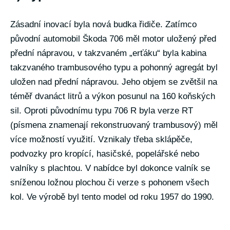
Zásadní inovací byla nová budka řidiče. Zatímco
původní automobil Škoda 706 měl motor uložený před
přední nápravou, v takzvaném „erťáku“ byla kabina
takzvaného trambusového typu a pohonný agregát byl
uložen nad přední nápravou. Jeho objem se zvětšil na
téměř dvanáct litrů a výkon posunul na 160 koňských
sil. Oproti původnímu typu 706 R byla verze RT
(písmena znamenají rekonstruovaný trambusový) měl
více možností využití. Vznikaly třeba sklápěče,
podvozky pro kropící, hasičské, popelářské nebo
valníky s plachtou. V nabídce byl dokonce valník se
sníženou ložnou plochou či verze s pohonem všech
kol. Ve výrobě byl tento model od roku 1957 do 1990.