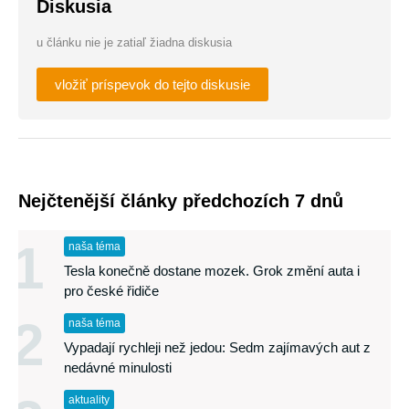
Diskusia
u článku nie je zatiaľ žiadna diskusia
vložiť príspevok do tejto diskusie
Nejčtenější články předchozích 7 dnů
1
naša téma
Tesla konečně dostane mozek. Grok změní auta i
pro české řidiče
2
naša téma
Vypadají rychleji než jedou: Sedm zajímavých aut z
nedávné minulosti
aktuality