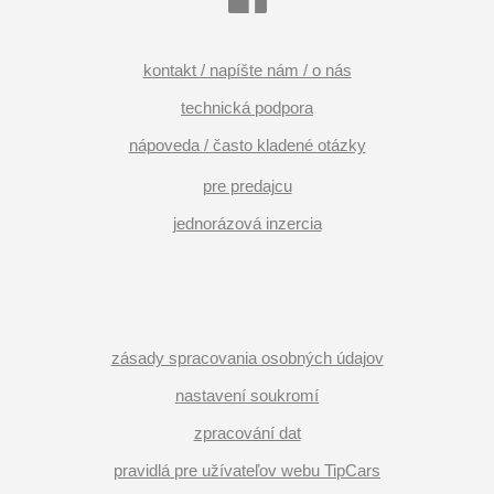
kontakt / napíšte nám / o nás
technická podpora
nápoveda / často kladené otázky
pre predajcu
jednorázová inzercia
zásady spracovania osobných údajov
nastavení soukromí
zpracování dat
pravidlá pre užívateľov webu TipCars