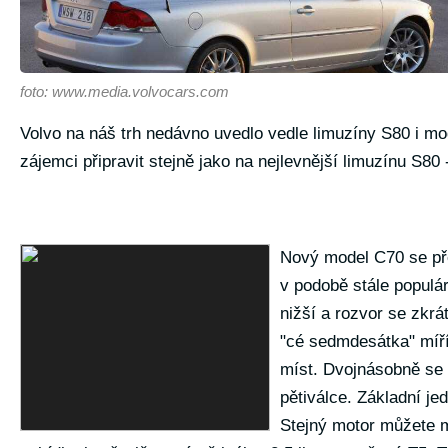
foto: www.media.volvocars.com
Volvo na náš trh nedávno uvedlo vedle limuzíny S80 i mod
zájemci připravit stejně jako na nejlevnější limuzínu S80
Nový model C70 se pře
v podobě stále populá
nižší a rozvor se zkrá
"cé sedmdesátka" míří 
míst. Dvojnásobně se 
pětiválce. Základní j
Stejný motor můžete m