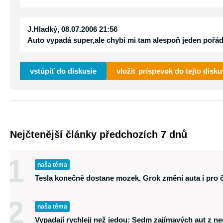
J.Hladký
, 08.07.2006 21:56
Auto vypadá super,ale chybí mi tam alespoň jeden pořád
vstúpiť do diskusie
vložiť príspevok do tejto disku
Nejčtenější články předchozích 7 dnů
1
naša téma
Tesla konečně dostane mozek. Grok změní auta i pro č
2
naša téma
Vypadají rychleji než jedou: Sedm zajímavých aut z n