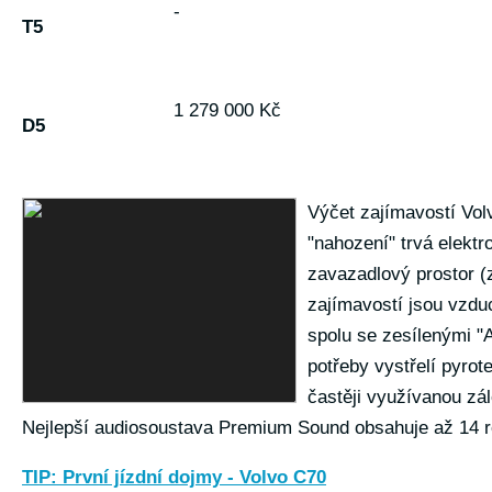
-
T5
1 279 000 Kč
D5
Výčet zajímavostí Volv
"nahození" trvá elek
zavazadlový prostor (z
zajímavostí jsou vzdu
spolu se zesílenými "A
potřeby vystřelí pyro
častěji využívanou zál
Nejlepší audiosoustava Premium Sound obsahuje až 14 re
TIP: První jízdní dojmy - Volvo C70