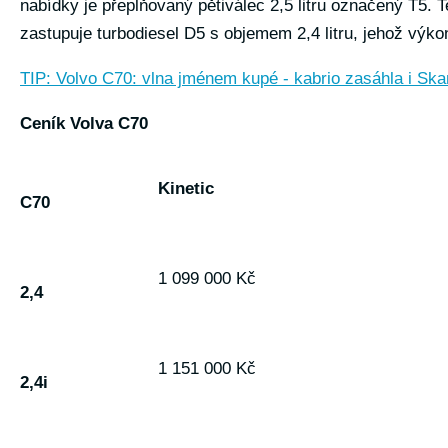
nabídky je přeplňovaný pětiválec 2,5 litru označený T5.
zastupuje turbodiesel D5 s objemem 2,4 litru, jehož výk
TIP: Volvo C70: vlna jménem kupé - kabrio zasáhla i Skan
Ceník Volva C70
Kinetic
C70
1 099 000 Kč
2,4
1 151 000 Kč
2,4i