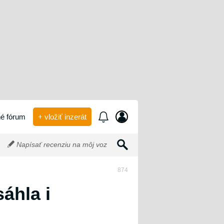
é fórum
+ vložiť inzerát
Napísať recenziu na môj voz
874
áhla i