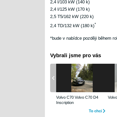
2,4 l/103 kW (140 k)
2,4 l/125 kW (170 k)
2,5 T5/162 kW (220 k)
*
2,4 TD/132 kW (180 k)
*bude v nabídce později během r
Vybrali jsme pro vás
Volvo C70 Volvo C70 D4
Vol
Inscription
To chci