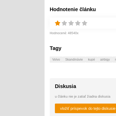
Hodnotenie článku
Hodnocené:
48540
x
Tagy
Volvo
Skandinávie
kupé
airbigy
Diskusia
u článku nie je zatiaľ žiadna diskusia
vložiť príspevok do tejto diskusie