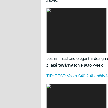
kabrio.
bez ní. Tradičně elegantní design
z jaké
továrny
tohle auto vyjelo.
TIP: TEST: Volvo S40 2,4i - pětiv