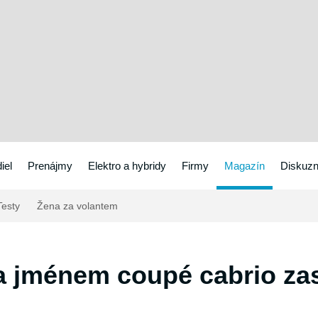
iel
Prenájmy
Elektro a hybridy
Firmy
Magazín
Diskuzn
esty
Žena za volantem
a jménem coupé cabrio zas