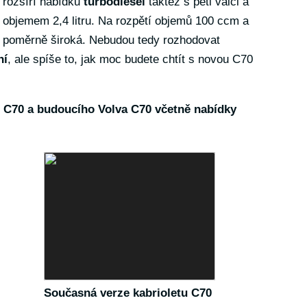
rozšíří nabídku
turbodiesel
taktéž s pěti válci a
objemem 2,4 litru. Na rozpětí objemů 100 ccm a
ka poměrně široká. Nebudou tedy rozhodovat
ní
, ale spíše to, jak moc budete chtít s novou C70
 C70 a budoucího Volva C70 včetně nabídky
Současná verze kabrioletu C70