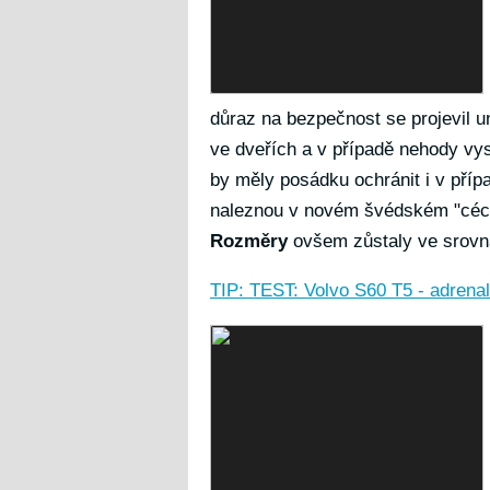
důraz na bezpečnost se projevil u
ve dveřích a v případě nehody vys
by měly posádku ochránit i v příp
naleznou v novém švédském "cécé
Rozměry
ovšem zůstaly ve srovn
TIP: TEST: Volvo S60 T5 - adrenali