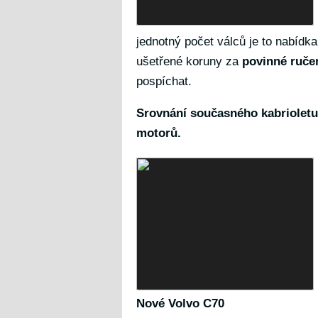
jednotný počet válců je to nabíd
ušetřené koruny za
povinné ruče
pospíchat.
Srovnání současného kabrioletu
motorů.
Nové Volvo C70