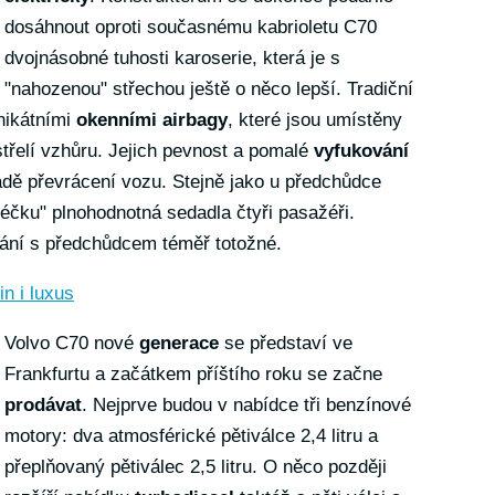
dosáhnout oproti současnému kabrioletu C70
dvojnásobné tuhosti karoserie, která je s
"nahozenou" střechou ještě o něco lepší. Tradiční
nikátními
okenními airbagy
, které jsou umístěny
třelí vzhůru. Jejich pevnost a pomalé
vyfukování
adě převrácení vozu. Stejně jako u předchůdce
čku" plnohodnotná sedadla čtyři pasažéři.
ání s předchůdcem téměř totožné.
n i luxus
Volvo C70 nové
generace
se představí ve
Frankfurtu a začátkem příštího roku se začne
prodávat
. Nejprve budou v nabídce tři benzínové
motory: dva atmosférické pětiválce 2,4 litru a
přeplňovaný pětiválec 2,5 litru. O něco později