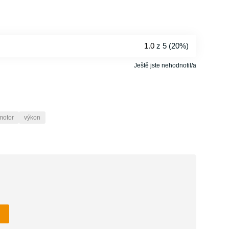
1.0
z 5 (
20%
)
Ještě jste nehodnotil/a
motor
výkon