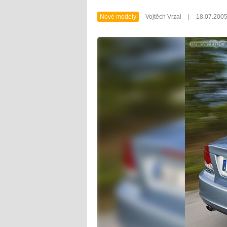
Nové modely
Vojtěch Vrzal
|
18.07.200