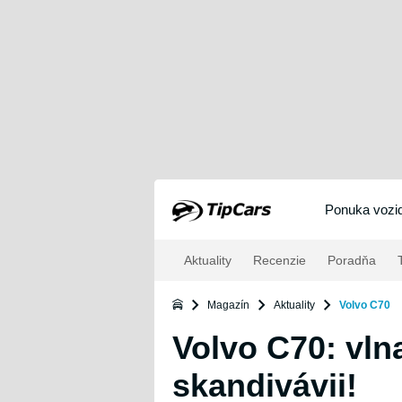
Ponuka vozid
Aktuality
Recenzie
Poradňa
T
Magazín
Aktuality
Volvo C70
Volvo C70: vln
skandivávii!