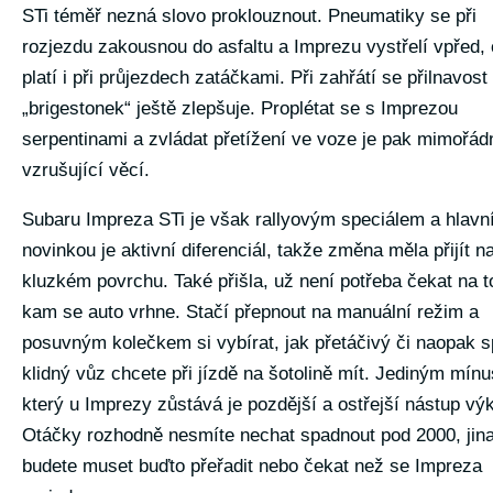
STi téměř nezná slovo proklouznout. Pneumatiky se při
rozjezdu zakousnou do asfaltu a Imprezu vystřelí vpřed,
platí i při průjezdech zatáčkami. Při zahřátí se přilnavost
„brigestonek“ ještě zlepšuje. Proplétat se s Imprezou
serpentinami a zvládat přetížení ve voze je pak mimořád
vzrušující věcí.
Subaru Impreza STi je však rallyovým speciálem a hlavn
novinkou je aktivní diferenciál, takže změna měla přijít n
kluzkém povrchu. Také přišla, už není potřeba čekat na t
kam se auto vrhne. Stačí přepnout na manuální režim a
posuvným kolečkem si vybírat, jak přetáčivý či naopak s
klidný vůz chcete při jízdě na šotolině mít. Jediným mín
který u Imprezy zůstává je pozdější a ostřejší nástup vý
Otáčky rozhodně nesmíte nechat spadnout pod 2000, jin
budete muset buďto přeřadit nebo čekat než se Impreza