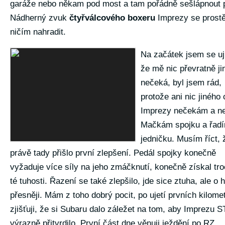
garáže nebo někam pod most a tam pořádně sešlápnout p
Nádherný zvuk
čtyřválcového boxeru
Imprezy se prost
ničím nahradit.
Na začátek jsem se uji
že mě nic převratně ji
nečeká, byl jsem rád,
protože ani nic jiného 
Imprezy nečekám a ne
Mačkám spojku a řad
jedničku. Musím říct, 
právě tady přišlo první zlepšení. Pedál spojky konečně
vyžaduje více síly na jeho zmáčknutí, konečně získal tr
té tuhosti. Řazení se také zlepšilo, jde sice ztuha, ale o 
přesněji. Mám z toho dobrý pocit, po ujetí prvních kilome
zjišťuji, že si Subaru dalo záležet na tom, aby Imprezu S
výrazně přitvrdilo. První část dne věnuji ježdění po RZ