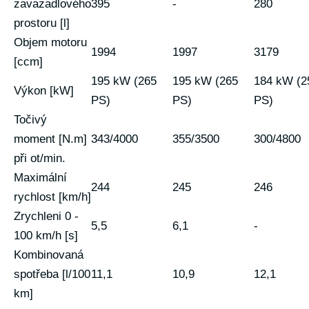
zavazadlového
395
-
280
prostoru [l]
Objem motoru
1994
1997
3179
[ccm]
195 kW (265
195 kW (265
184 kW (2
Výkon [kW]
PS)
PS)
PS)
Točivý
moment [N.m]
343/4000
355/3500
300/4800
při ot/min.
Maximální
244
245
246
rychlost [km/h]
Zrychleni 0 -
5,5
6,1
-
100 km/h [s]
Kombinovaná
spotřeba [l/100
11,1
10,9
12,1
km]