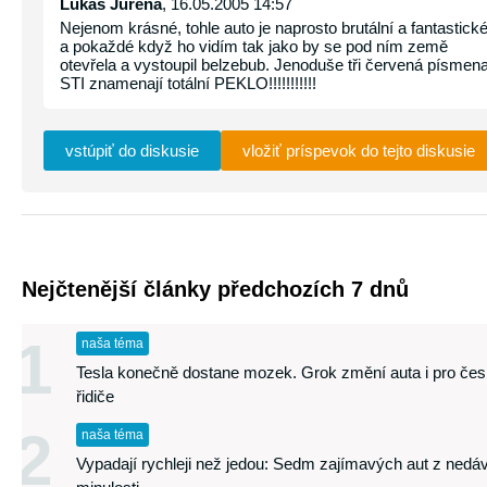
Lukáš Juřena
, 16.05.2005 14:57
Nejenom krásné, tohle auto je naprosto brutální a fantastick
a pokaždé když ho vidím tak jako by se pod ním země
otevřela a vystoupil belzebub. Jenoduše tři červená písmen
STI znamenají totální PEKLO!!!!!!!!!!!
vstúpiť do diskusie
vložiť príspevok do tejto diskusie
Nejčtenější články předchozích 7 dnů
1
naša téma
Tesla konečně dostane mozek. Grok změní auta i pro če
řidiče
2
naša téma
Vypadají rychleji než jedou: Sedm zajímavých aut z nedá