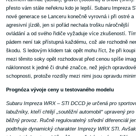
přesto vám stále neřeknu kdo je lepší. Subaru Impreza S
nové generace se Lanceru konečně vyrovná i při ostré a
agresivní jízdě, jen si pořád nechala trošku náročnější
ovládání a od svého řidiče vyžaduje více zkušeností. Tí
pádem není tak přístupná každému, což ale rozhodně ne
škodu. S ledovým klidem tak opět mohu říct, že při koup
mezi těmito soky opět rozhodovat před cenou spíše imag
náklonnost k jedné či druhé značce, než jejich opravdové
schopnosti, protože rozdíly mezi nimi jsou opravdu minim
Prognóza vývoje ceny u testovaného modelu
Subaru Impreza WRX – STI DCCD
je určená pro sportov
labužníky, kteří chtějí „soutěžní automobil“ upravený pro
běžný provoz. Ručně regulovatelný střední diferenciál je
podtrhuje dynamický charakter Imprezy WRX STI. Avšak