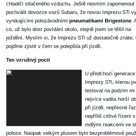
chladiči stlačeného vzduchu. Ještě nesmím zapomenout
pochválit dovozce vozů Subaru, že novou Imprezu STi vy
vynikajícími polozávodními
pneumatikami Brigestone
. 
co, už bylo dost povídání okolo, stejně jsem se těšil na
ježdění. Myslím si, že Imprezu STi už dostatečně znáte, 
pojďme zjistit v čem se polepšila při jízdě.
Ten vzrušivý pocit
U předchozí generace
Imprezy STi, kterou j
testoval na podzim mi
nejvíce vadila horší o
při jízdě, nepřesné řa
nepříliš citlivé řízení s
mdlými reakcemi ve st
poloze. Naopak velkým plusem bylo bezproblémové použi