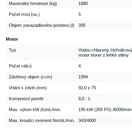
Maximální hmotnost (kg)
1880
Počet míst (os.)
5
Objem zavazadlového prostoru (l)
395
Motor
Typ
Vodou chlazený čtyřválcov
motor boxer z lehké slitiny
Počet válců
4
Zdvihový objem (ccm)
1994
Vrtání x zdvih (mm)
92,0 x 75
Kompresní poměr
8,0 : 1
Max. výkon kW (k)/ot./min.
195 kW (265 PS) /6000/min
Max. kroutící moment Nm/ot./min.
343/4000