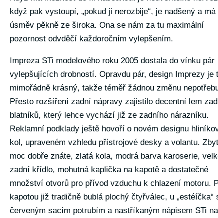
když pak vystoupí, „pokud ji nerozbije“, je nadšený a má
úsměv pěkně ze široka. Ona se nám za tu maximální
pozornost odvděčí každoročním vylepšením.
Impreza STi modelového roku 2005 dostala do vínku pár
vylepšujících drobností. Opravdu pár, design Imprezy je t
mimořádně krásný, takže téměř žádnou změnu nepotřebu
Přesto rozšíření zadní nápravy zajistilo decentní lem za
blatníků, který lehce vychází již ze zadního nárazníku.
Reklamní podklady ještě hovoří o novém designu hliníko
kol, upraveném vzhledu přístrojové desky a volantu. Zby
moc dobře znáte, zlatá kola, modrá barva karoserie, vel
zadní křídlo, mohutná kaplička na kapotě a dostatečné
množství otvorů pro přívod vzduchu k chlazení motoru. 
kapotou již tradičně bublá plochý čtyřválec, u „estéíčka“ 
červeným sacím potrubím a nastříkaným nápisem STi na