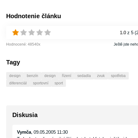
Hodnotenie článku
1.0
z 5 (
Hodnocené:
48540
x
Ještě jste neh
Tagy
design
benzín
design
řízení
sedadla
zvuk
spotřeba
diferenciál
sportovní
sport
Diskusia
Vymča
, 09.05.2005 11:30