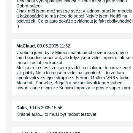
Teda dost vyčerpávající článek + kotel fotek a ještě video.
Dobrá práce!
Jinak měl jsem možnost se svézt v jednom starším modelu
a každopádně to má něco do sebe! Nejvíc jsem hleděl na
podvozek! Co to auto dokáže zvládnout je fakt obdivuhodné!
:)
MaClaud
, 09.05.2005 11:52
v sobotu jsem byl v Mimoni na automobilovem srazu.bylo
tam hooodne super aut, ale kdyz jsem videl imprezu tak se
musel zustat jen koukat.
Mel jsem to stesti ze jsem ji videl na slalomu, ten vuz sedel
jak pribity.No a to co jsem videl na sprintech... to ze tam
sprintovali ve stejne skupine s Ferrari, Golfem VR6 v turbu,
Maserati, Porsche, Bugatti a nezaostavali temer vubec,
hovori jasne o tom ze Subaru Impreza je proste super kara
Dalis
, 10.05.2005 15:56
Krásné auto... to musí být radost testovat