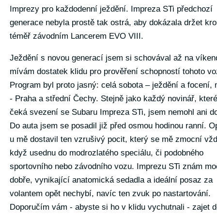
Imprezy pro každodenní ježdění. Impreza STi předchozí
generace nebyla prostě tak ostrá, aby dokázala držet kro
téměř závodním Lancerem EVO VIII.
Ježdění s novou generací jsem si schovával až na víken
mívám dostatek klidu pro prověření schopností tohoto vo
Program byl proto jasný: celá sobota – ježdění a focení, 
- Praha a střední Čechy. Stejně jako každý novinář, kter
čeká svezení se Subaru Impreza STi, jsem nemohl ani d
Do auta jsem se posadil již před osmou hodinou ranní. O
u mě dostavil ten vzrušivý pocit, který se mě zmocní vžd
když usednu do modrozlatého speciálu, či podobného
sportovního nebo závodního vozu. Imprezu STi znám mo
dobře, vynikající anatomická sedadla a ideální posaz za
volantem opět nechybí, navíc ten zvuk po nastartování.
Doporučím vám - abyste si ho v klidu vychutnali - zajet 