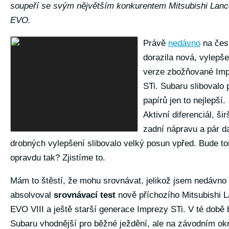
soupeří se svým nějvětším konkurentem Mitsubishi Lanc
EVO.
Právě
nedávno
na čes
dorazila nová, vylepš
verze zbožňované Im
STi. Subaru slibovalo 
papírů jen to nejlepší.
Aktivní diferenciál, šir
zadní nápravu a pár d
drobných vylepšení slibovalo velký posun vpřed. Bude t
opravdu tak? Zjistíme to.
Mám to štěstí, že mohu srovnávat, jelikož jsem nedávno
absolvoval
srovnávací test
nově příchozího Mitsubishi 
EVO VIII a ještě starší generace Imprezy STi. V té době 
Subaru vhodnější pro běžné ježdění, ale na závodním ok