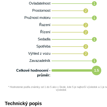
Ovladatelnost
1
Prostornost
2
Pružnost motoru
1
Řazení
2
Řízení
2
Sedadla
1
Spotřeba
2
Výhled z vozu
2
Zavazadelník
1
Celkové hodnocení -
1.5
průměr:
* Hodnotenie podľa známky od 1 do 5 ako v škole, kde 5 je najhorší výsledok a 1 je na
výsledok
Technický popis