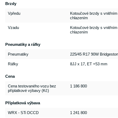
Brzdy
Vpředu
Kotoučové brzdy s vnitřním
chlazením
Vzadu
Kotoučové brzdy s vnitřním
chlazením
Pneumatiky a ráfky
Pneumatiky
225/45 R17 90W Bridgesto
Ráfky
8JJ x 17, ET +53 mm
Cena
Cena testovaného vozu bez
1 186 800
příplatkové výbavy (Kč)
Příplatková výbava
WRX - STi DCCD
1 241 800