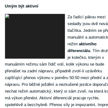
Umým být aktivní
Za řadící pákou mezi
sedadly jsou dvě nová
tlačítka. Jedním se př
manuální a automatic
režim
aktivního
diferenciálu
. Tím dr
je kolečko, kterým v
manuálním režimu sám řidič volí, kolik výkonu se bude
přenášet na zadní nápravu, případně zvolí-li uzávěrku
zajišťující přenos výkonu v poměru 50:50 mezi přední a 
nápravu. Pro běžné ježdění a nezkušené jezdce doporuču
nechat režim automatický, který si sám zvolí, na která k
má výkon přenést. Aktivní diferenciál pracuje rychle,
spolehlivě a bezchybně. Přenos síly je impozantní, Impr