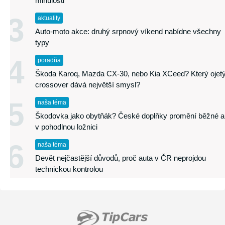
minulosti
3
aktuality
Auto-moto akce: druhý srpnový víkend nabídne všechny
typy
4
poradňa
Škoda Karoq, Mazda CX-30, nebo Kia XCeed? Který ojet
crossover dává největší smysl?
5
naša téma
Škodovka jako obytňák? České doplňky promění běžné a
v pohodlnou ložnici
6
naša téma
Devět nejčastější důvodů, proč auta v ČR neprojdou
technickou kontrolou