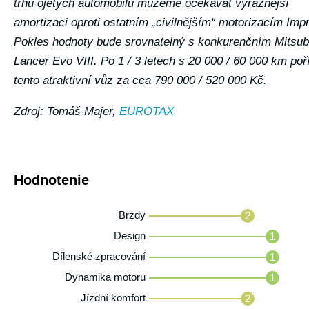
trhu ojetých automobilů můžeme očekávat výraznější
amortizaci oproti ostatním „civilnějším“ motorizacím Imp
Pokles hodnoty bude srovnatelný s konkurenčním Mitsub
Lancer Evo VIII. Po 1 / 3 letech s 20 000 / 60 000 km poř
tento atraktivní vůz za cca 790 000 / 520 000 Kč.
Zdroj: Tomáš Majer,
EUROTAX
Hodnotenie
Brzdy
2
Design
1
Dílenské zpracování
1
Dynamika motoru
1
Jízdní komfort
2