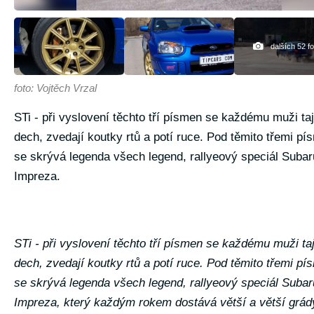
dalších 52 f
foto: Vojtěch Vrzal
STi - při vyslovení těchto tří písmen se každému muži taj
dech, zvedají koutky rtů a potí ruce. Pod těmito třemi p
se skrývá legenda všech legend, rallyeový speciál Subar
Impreza.
STi - při vyslovení těchto tří písmen se každému muži taj
dech, zvedají koutky rtů a potí ruce. Pod těmito třemi p
se skrývá legenda všech legend, rallyeový speciál Subar
Impreza, který každým rokem dostává větší a větší grád