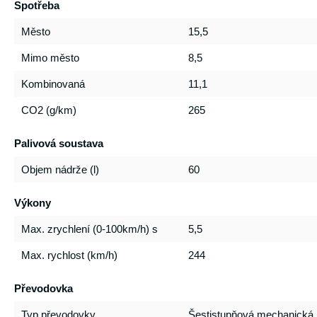
Spotřeba
Město
15,5
Mimo město
8,5
Kombinovaná
11,1
CO2 (g/km)
265
Palivová soustava
Objem nádrže (l)
60
Výkony
Max. zrychlení (0-100km/h) s
5,5
Max. rychlost (km/h)
244
Převodovka
Typ převodovky
Šestistupňová mechanická