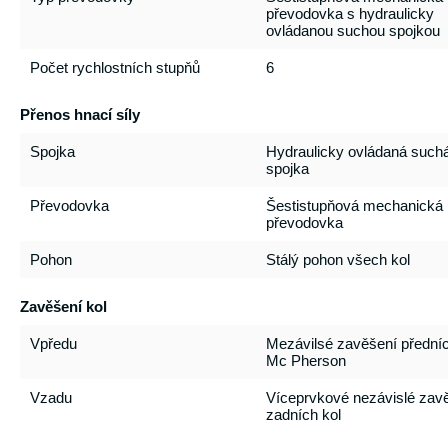
převodovka s hydraulicky
ovládanou suchou spojkou
Počet rychlostních stupňů
6
Přenos hnací síly
Spojka
Hydraulicky ovládaná such
spojka
Převodovka
Šestistupňová mechanická
převodovka
Pohon
Stálý pohon všech kol
Zavěšení kol
Vpředu
Mezávilsé zavěšení předníc
Mc Pherson
Vzadu
Víceprvkové nezávislé zav
zadních kol