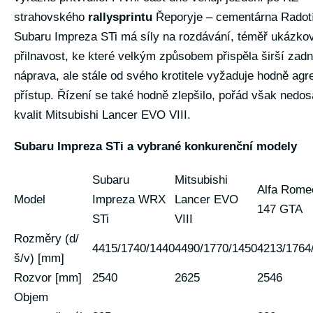
strahovského
rallysprintu
Řeporyje – cementárna Radot
Subaru Impreza STi má síly na rozdávání, téměř ukázko
přilnavost, ke které velkým způsobem přispěla širší zadn
náprava, ale stále od svého krotitele vyžaduje hodně agr
přístup. Řízení se také hodně zlepšilo, pořád však nedos
kvalit Mitsubishi Lancer EVO VIII.
Subaru Impreza STi a vybrané konkurenční modely
Subaru
Mitsubishi
Alfa Rome
Model
Impreza WRX
Lancer EVO
147 GTA
STi
VIII
Rozměry (d/
4415/1740/1440
4490/1770/1450
4213/1764
š/v) [mm]
Rozvor [mm]
2540
2625
2546
Objem