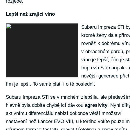
rozjede.
Lepší než zrající víno
Subaru Impreza STi b
kromě ženy dala přiro
rovněž k dobrému vínu
v obraceném gardu, p
víno je lepší, čím je st
Impreza STi naopak -
novější generace přich
tím je lepší. To samé platí i o té poslední.
Subaru Impreza STi se v mnohém zlepšila, ale předevší
hlavně byla dobita chybějící dávkou
agresivity
. Nyní dík
aktivnímu diferenciálu nabízí dokonce větší množství
nastavení než Lancer EVO VIII, u kterého volíte pouze m
režimem tarmac (asfalt), gravel (šotolina) a snow (sníh). 