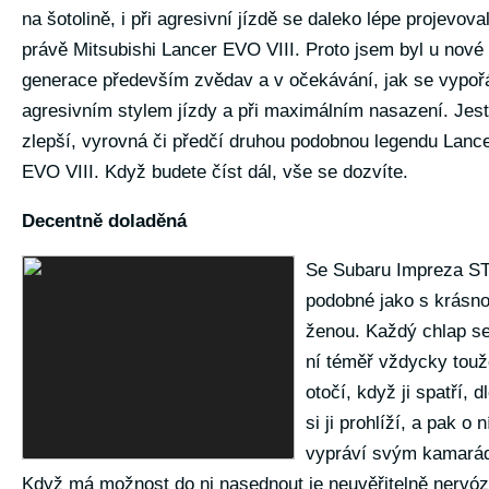
na šotolině, i při agresivní jízdě se daleko lépe projevova
právě Mitsubishi Lancer EVO VIII. Proto jsem byl u nové
generace především zvědav a v očekávání, jak se vypoř
agresivním stylem jízdy a při maximálním nasazení. Jest
zlepší, vyrovná či předčí druhou podobnou legendu Lanc
EVO VIII. Když budete číst dál, vše se dozvíte.
Decentně doladěná
Se Subaru Impreza STi
podobné jako s krásn
ženou. Každý chlap s
ní téměř vždycky tou
otočí, když ji spatří, d
si ji prohlíží, a pak o n
vypráví svým kamará
Když má možnost do ni nasednout je neuvěřitelně nervóz