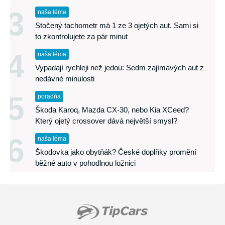
3
naša téma
Stočený tachometr má 1 ze 3 ojetých aut. Sami si
to zkontrolujete za pár minut
4
naša téma
Vypadají rychleji než jedou: Sedm zajímavých aut z
nedávné minulosti
5
poradňa
Škoda Karoq, Mazda CX-30, nebo Kia XCeed?
Který ojetý crossover dává největší smysl?
6
naša téma
Škodovka jako obytňák? České doplňky promění
běžné auto v pohodlnou ložnici