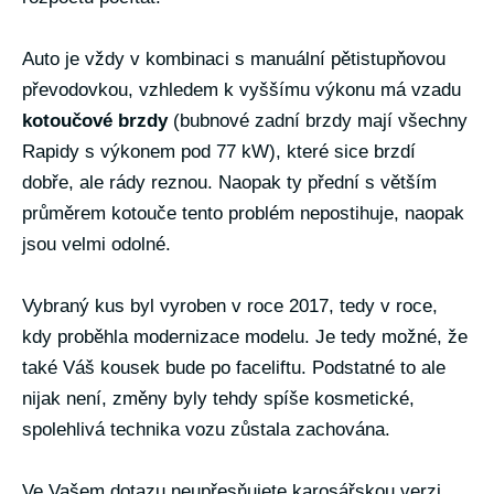
Auto je vždy v kombinaci s manuální pětistupňovou
převodovkou, vzhledem k vyššímu výkonu má vzadu
kotoučové brzdy
(bubnové zadní brzdy mají všechny
Rapidy s výkonem pod 77 kW), které sice brzdí
dobře, ale rády reznou. Naopak ty přední s větším
průměrem kotouče tento problém nepostihuje, naopak
jsou velmi odolné.
Vybraný kus byl vyroben v roce 2017, tedy v roce,
kdy proběhla modernizace modelu. Je tedy možné, že
také Váš kousek bude po faceliftu. Podstatné to ale
nijak není, změny byly tehdy spíše kosmetické,
spolehlivá technika vozu zůstala zachována.
Ve Vašem dotazu neupřesňujete karosářskou verzi