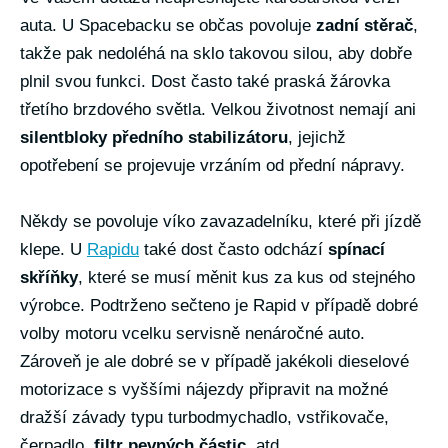
auta. U Spacebacku se občas povoluje
zadní stěrač
,
takže pak nedoléhá na sklo takovou silou, aby dobře
plnil svou funkci. Dost často také praská žárovka
třetího brzdového světla. Velkou životnost nemají ani
silentbloky předního stabilizátoru
, jejichž
opotřebení se projevuje vrzáním od přední nápravy.
Někdy se povoluje víko zavazadelníku, které při jízdě
klepe. U
Rapidu
také dost často odchází
spínací
skříňky
, které se musí měnit kus za kus od stejného
výrobce. Podtrženo sečteno je Rapid v případě dobré
volby motoru vcelku servisně nenáročné auto.
Zároveň je ale dobré se v případě jakékoli dieselové
motorizace s vyššími nájezdy připravit na možné
dražší závady typu turbodmychadlo, vstřikovače,
čerpadlo,
filtr pevných částic
, atd…