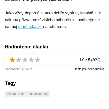
Jako vždy doporučuji auto dobře vybírat, ideálně si k
nákupu přizvat nezávislého odborníka - podívejte se
na můj
starší článek
na toto téma.
Hodnotenie článku
1.0
z 5 (
20%
)
Hodnocené:
48540
x
Ještě jste nehodnotil/a
Tagy
Škoda Rapid
motory ea288