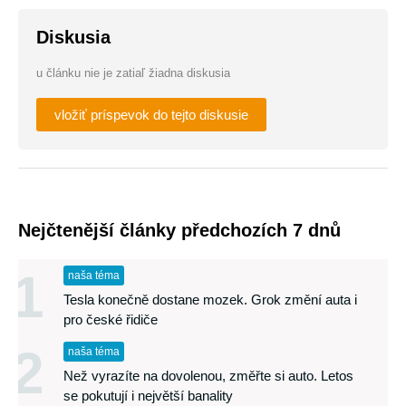
Diskusia
u článku nie je zatiaľ žiadna diskusia
vložiť príspevok do tejto diskusie
Nejčtenější články předchozích 7 dnů
1
naša téma
Tesla konečně dostane mozek. Grok změní auta i
pro české řidiče
2
naša téma
Než vyrazíte na dovolenou, změřte si auto. Letos
se pokutují i největší banality