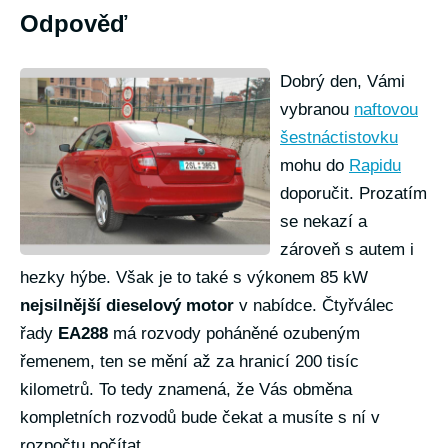
Odpověď
Dobrý den, Vámi
vybranou
naftovou
šestnáctistovku
mohu do
Rapidu
doporučit. Prozatím
se nekazí a
zároveň s autem i
hezky hýbe. Však je to také s výkonem 85 kW
nejsilnější dieselový motor
v nabídce. Čtyřválec
řady
EA288
má rozvody poháněné ozubeným
řemenem, ten se mění až za hranicí 200 tisíc
kilometrů. To tedy znamená, že Vás obměna
kompletních rozvodů bude čekat a musíte s ní v
rozpočtu počítat.