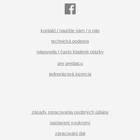
kontakt / napíšte nám / o nás
technická podpora
nápoveda / často kladené otázky
pre predajcu
jednorázová inzercia
zásady spracovania osobných údajov
nastavení soukromí
zpracování dat