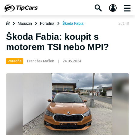
Magazín
Poradňa
Škoda Fabia
26148
Škoda Fabia: koupit s
motorem TSI nebo MPI?
Poradňa
František Mašek
|
24.05.2024