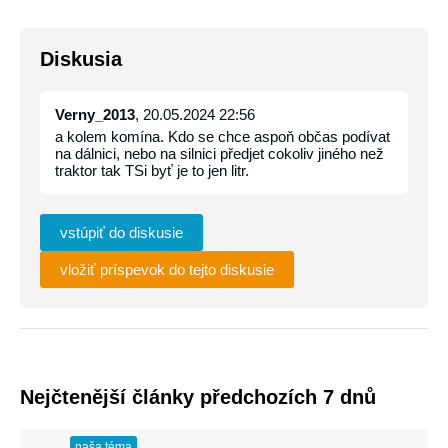
Diskusia
Verny_2013
, 20.05.2024 22:56
a kolem komína. Kdo se chce aspoň občas podívat
na dálnici, nebo na silnici předjet cokoliv jiného než
traktor tak TSi byť je to jen litr.
vstúpiť do diskusie
vložiť príspevok do tejto diskusie
Nejčtenější články předchozích 7 dnů
naša téma