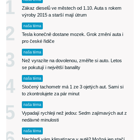
1
Zákaz dieselů ve městech od 1.10. Auta s rokem
výroby 2015 a starší mají útrum
2
naša téma
Tesla konečně dostane mozek. Grok změní auta i
pro české řidiče
3
naša téma
Než vyrazíte na dovolenou, změřte si auto. Letos
se pokutují i největší banality
4
naša téma
Stočený tachometr má 1 ze 3 ojetých aut. Sami si
to zkontrolujete za pár minut
5
naša téma
Vypadají rychleji než jedou: Sedm zajímavých aut z
nedávné minulosti
6
naša téma
Nechladí vám klimatizace v autě? Možná jen stačí