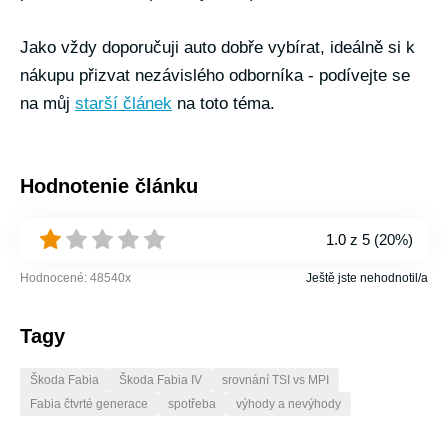
Jako vždy doporučuji auto dobře vybírat, ideálně si k
nákupu přizvat nezávislého odborníka - podívejte se
na můj
starší článek
na toto téma.
Hodnotenie článku
1.0
z 5 (
20%
)
Hodnocené:
48540
x
Ještě jste nehodnotil/a
Tagy
Škoda Fabia
Škoda Fabia IV
srovnání TSI vs MPI
Fabia čtvrté generace
spotřeba
výhody a nevýhody