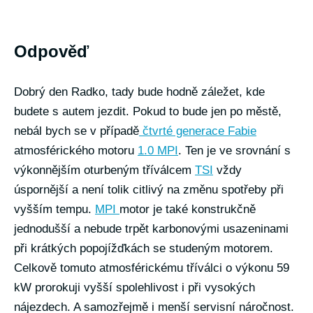
Odpověď
Dobrý den Radko, tady bude hodně záležet, kde
budete s autem jezdit. Pokud to bude jen po městě,
nebál bych se v případě
čtvrté generace Fabie
atmosférického motoru
1.0 MPI
. Ten je ve srovnání s
výkonnějším oturbeným tříválcem
TSI
vždy
úspornější a není tolik citlivý na změnu spotřeby při
vyšším tempu.
MPI
motor je také konstrukčně
jednodušší a nebude trpět karbonovými usazeninami
při krátkých popojížďkách se studeným motorem.
Celkově tomuto atmosférickému tříválci o výkonu 59
kW prorokuji vyšší spolehlivost i při vysokých
nájezdech. A samozřejmě i menší servisní náročnost.