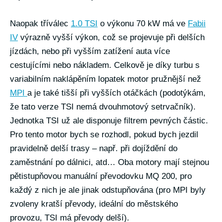
Naopak tříválec
1.0 TSI
o výkonu 70 kW má ve
Fabii
IV
výrazně vyšší výkon, což se projevuje při delších
jízdách, nebo při vyšším zatížení auta více
cestujícími nebo nákladem. Celkově je díky turbu s
variabilním naklápěním lopatek motor pružnější než
MPI
a je také tišší při vyšších otáčkách (podotýkám,
že tato verze TSI nemá dvouhmotový setrvačník).
Jednotka TSI už ale disponuje filtrem pevných částic.
Pro tento motor bych se rozhodl, pokud bych jezdil
pravidelně delší trasy – např. při dojíždění do
zaměstnání po dálnici, atd… Oba motory mají stejnou
pětistupňovou manuální převodovku MQ 200, pro
každý z nich je ale jinak odstupňována (pro MPI byly
zvoleny kratší převody, ideální do městského
provozu, TSI má převody delší).