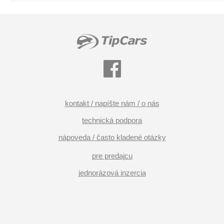
kontakt / napíšte nám / o nás
technická podpora
nápoveda / často kladené otázky
pre predajcu
jednorázová inzercia