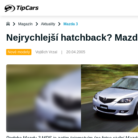
Magazín
Aktuality
Mazda 3
Nejrychlejší hatchback? Maz
Nové modely
Vojtěch Vrzal
|
20.04.2005
Podoba Mazdy 3 MPS je zatím tajemstvím (na fotce civilní Mazd