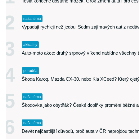
Tesla konečně dostane mozek. Grok změní auta i pro česk
2
naša téma
Vypadají rychleji než jedou: Sedm zajímavých aut z nedáv
3
aktuality
Auto-moto akce: druhý srpnový víkend nabídne všechny 
4
poradňa
Škoda Karoq, Mazda CX-30, nebo Kia XCeed? Který ojetý
5
naša téma
Škodovka jako obytňák? České doplňky promění běžné aut
6
naša téma
Devět nejčastější důvodů, proč auta v ČR neprojdou techn