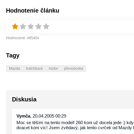
Hodnotenie článku
Hodnocené:
48540
x
Tagy
Mazda
hatchback
motor
převodovka
Diskusia
Vymča
, 20.04.2005 00:29
Moc se těším na tento model! 260 koni už docela jede :) kd
dvacet koní víc! Jsem zvědavý, jak tento cvrček od Mazdy 