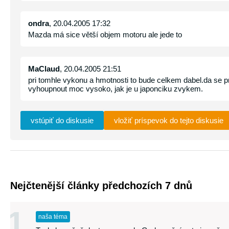
ondra
, 20.04.2005 17:32
Mazda má sice větší objem motoru ale jede to
MaClaud
, 20.04.2005 21:51
pri tomhle vykonu a hmotnosti to bude celkem dabel.da se 
vyhoupnout moc vysoko, jak je u japonciku zvykem.
vstúpiť do diskusie
vložiť príspevok do tejto diskusie
Nejčtenější články předchozích 7 dnů
1
naša téma