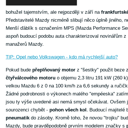
bohužel tajemstvím, ale nejpozději v září na
frankfurtsk
Představitelé Mazdy nicméně slibují něco úplně jiného, 
Menší ďáblík s označením MPS (Mazda Performance Seri
aspoň budoucí podobu auta charakterizoval novinářům z
manažerů Mazdy.
TIP: Opel nebo Volkswagen - kdo má rychlejší auto?
Pokud bude
přeplňovaný motor
z "šestky" použit beze 
čtyřválcového motoru
o objemu 2,3 litru 191 kW (260 k
velkou Mazdu 6 z 0 na 100 km/h za 6,6 sekundy a ručič
Žádné podrobnosti o výkonech malého "empéeska" zatí
jsou ty výše uvedené asi nemá smysl očekávat. Ovšem j
sourozenci chybět -
pohon všech kol
. Budoucí majitelé 
pneumatik
do zásoby. Kromě toho, že novou "trojku" bud
Mazdy, bude pravděpodobně prvním modelem značky s