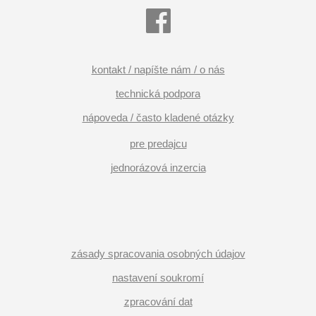
kontakt / napíšte nám / o nás
technická podpora
nápoveda / často kladené otázky
pre predajcu
jednorázová inzercia
zásady spracovania osobných údajov
nastavení soukromí
zpracování dat