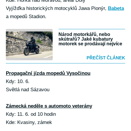
Kde: Horka nad Moravou, areál Doly
Vyjížďka historických motocyklů Jawa Pionýr,
Babeta
a mopedů Stadion.
Národ motorkářů, nebo
skútrařů? Jaké kubatury
motorek se prodávají nejvíce
PŘEČÍST ČLÁNEK
Propagační jízda mopedů Vysočinou
Kdy: 10. 6.
Světlá nad Sázavou
Zámecká neděle s automoto veterány
Kdy: 11. 6. od 10 hodin
Kde: Kvasiny, zámek