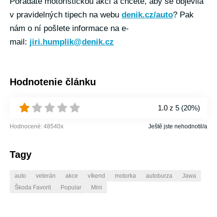
Pořádáte motoristickou akci a chcete, aby se objevila
v pravidelných tipech na webu
denik.cz/auto
? Pak
nám o ní pošlete informace na e-
mail:
jiri.humplik@denik.cz
Hodnotenie článku
1.0
z 5 (
20%
)
Hodnocené:
48540
x
Ještě jste nehodnotil/a
Tagy
auto
veterán
akce
víkend
motorka
autoburza
Jawa
Škoda Favorit
Popular
Mini