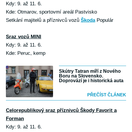
Kdy: 9. až 11. 6.
Kde: Otmarov, sportovmí areál Pastvisko
Setkání majitelů a příznivců vozů
Škoda
Populár
Sraz vozů MINI
Kdy: 9. až 11. 6.
Kde: Peruc, kemp
Skútry Tatran míří z Nového
Boru na Slovensko.
Doprovází je i historická auta
PŘEČÍST ČLÁNEK
Celorepublikový sraz příznivců Škody Favorit a
Forman
Kdy: 9. až 11. 6.