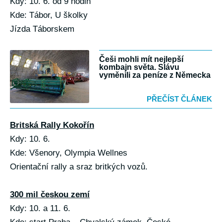
Kdy: 10. 6. od 9 hodin
Kde: Tábor, U školky
Jízda Táborskem
Češi mohli mít nejlepší
kombajn světa. Slávu
vyměnili za peníze z Německa
PŘEČÍST ČLÁNEK
Britská Rally Kokořín
Kdy: 10. 6.
Kde: Všenory, Olympia Wellnes
Orientační rally a sraz britkých vozů.
300 mil českou zemí
Kdy: 10. a 11. 6.