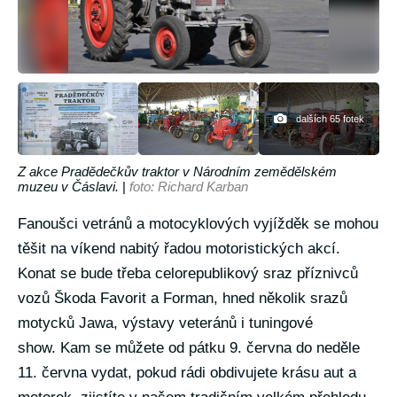
dalších 65 fotek
Z akce Pradědečkův traktor v Národním zemědělském
muzeu v Čáslavi.
|
foto: Richard Karban
Fanoušci vetránů a motocyklových vyjížděk se mohou
těšit na víkend nabitý řadou motoristických akcí.
Konat se bude třeba celorepublikový sraz příznivců
vozů Škoda Favorit a Forman, hned několik srazů
motycků Jawa, výstavy veteránů i tuningové
show. Kam se můžete od pátku 9. června do neděle
11. června vydat, pokud rádi obdivujete krásu aut a