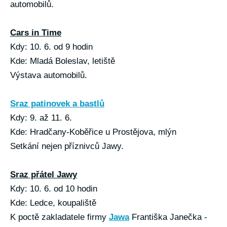
automobilů.
Cars in Time
Kdy: 10. 6. od 9 hodin
Kde: Mladá Boleslav, letiště
Výstava automobilů.
Sraz patinovek a bastlů
Kdy: 9. až 11. 6.
Kde: Hradčany-Koběřice u Prostějova, mlýn
Setkání nejen příznivců Jawy.
Sraz přátel Jawy
Kdy: 10. 6. od 10 hodin
Kde: Ledce, koupaliště
K poctě zakladatele firmy
Jawa
Františka Janečka -