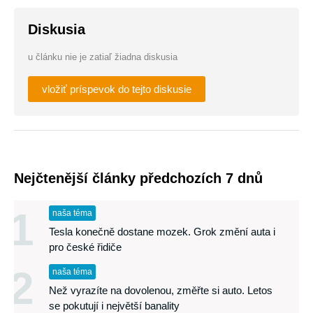
Diskusia
u článku nie je zatiaľ žiadna diskusia
vložiť príspevok do tejto diskusie
Nejčtenější články předchozích 7 dnů
1
naša téma
Tesla konečně dostane mozek. Grok změní auta i
pro české řidiče
2
naša téma
Než vyrazíte na dovolenou, změřte si auto. Letos
se pokutují i největší banality