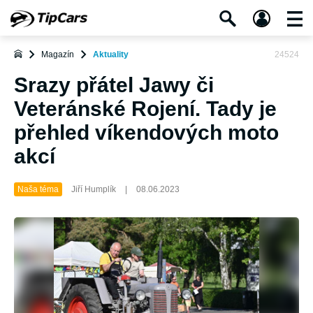
Magazín
Aktuality
24524
Srazy přátel Jawy či
Veteránské Rojení. Tady je
přehled víkendových moto
akcí
Naša téma
Jiří Humplík
|
08.06.2023