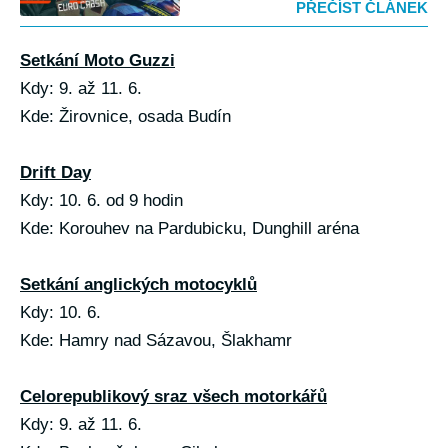
PŘEČÍST ČLÁNEK
Setkání Moto Guzzi
Kdy: 9. až 11. 6.
Kde: Žirovnice, osada Budín
Drift Day
Kdy: 10. 6. od 9 hodin
Kde: Korouhev na Pardubicku, Dunghill aréna
Setkání anglických motocyklů
Kdy: 10. 6.
Kde: Hamry nad Sázavou, Šlakhamr
Celorepublikový sraz všech motorkářů
Kdy: 9. až 11. 6.