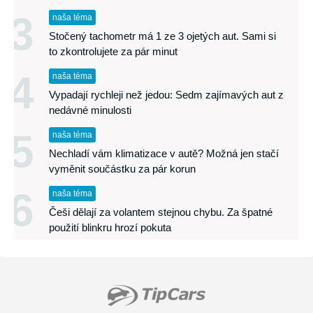
3
naša téma
Stočený tachometr má 1 ze 3 ojetých aut. Sami si
to zkontrolujete za pár minut
4
naša téma
Vypadají rychleji než jedou: Sedm zajímavých aut z
nedávné minulosti
5
naša téma
Nechladí vám klimatizace v autě? Možná jen stačí
vyměnit součástku za pár korun
6
naša téma
Češi dělají za volantem stejnou chybu. Za špatné
použití blinkru hrozí pokuta