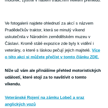
motorek, zjistíte v našem tradičním velkém přehledu.
Ve fotogalerii najdete ohlednutí za akcí s názvem
Pradědečkův traktor, která se minulý víkend
uskutečnila v Národním zemědělském muzeu v
Čáslavi. Kromě stálé expozice zde byly k vidění i
veterány, o které s láskou pečují jejich majitelé.
Více
o této akci si můžete přečíst v tomto článku ZDE.
Níže už vám ale přinášíme přehled motoristických
událostí, které stojí za to navštívit o tomto
víkendu.
Veteránské Rojení na zámku Lobeč a sraz
anglických vozů