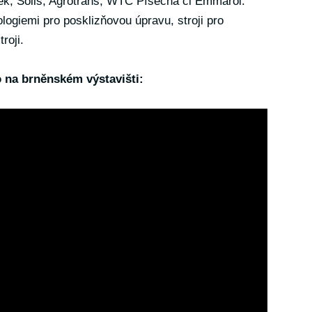
ěk, Solis, Agrotrans, WTC Písečná či Emmarol.
logiemi pro posklizňovou úpravu, stroji pro
roji.
o na brněnském výstavišti: