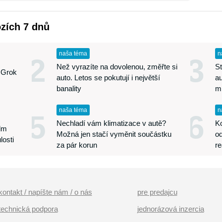
ozích 7 dnů
naša téma
n
2
3
Než vyrazíte na dovolenou, změřte si
St
 Grok
auto. Letos se pokutují i největší
au
banality
m
naša téma
n
5
6
Nechladí vám klimatizace v autě?
Ko
edm
Možná jen stačí vyměnit součástku
od
losti
za pár korun
re
kontakt / napíšte nám / o nás
pre predajcu
technická podpora
jednorázová inzercia