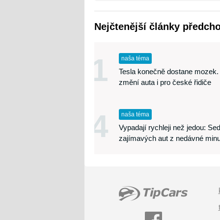
Nejčtenější články předch
1
naša téma
Tesla konečně dostane mozek.
změní auta i pro české řidiče
4
naša téma
Vypadají rychleji než jedou: S
zajímavých aut z nedávné minu