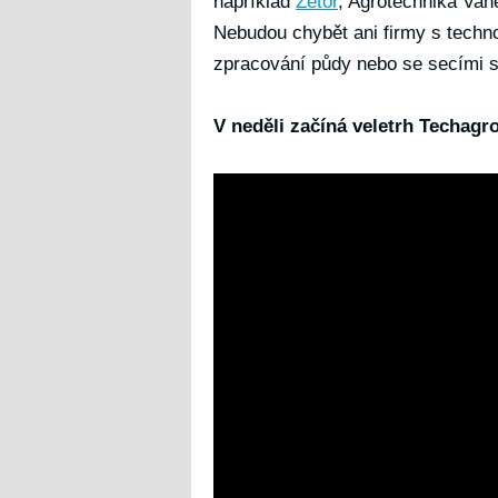
například
Zetor
, Agrotechnika Van
Nebudou chybět ani firmy s techno
zpracování půdy nebo se secími st
V neděli začíná veletrh Techagr