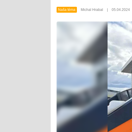
Naša téma
Michal Hrabal
|
05.04.2024