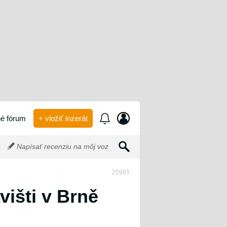
é fórum
+ vložiť inzerát
Napísať recenziu na môj voz
25965
višti v Brně