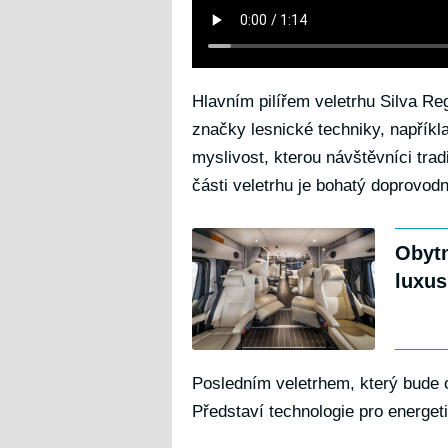
Hlavním pilířem veletrhu Silva Re
značky lesnické techniky, napřík
myslivost, kterou návštěvníci tra
části veletrhu je bohatý doprovodn
Obytn
luxus
Posledním veletrhem, který bude o
Představí technologie pro energet