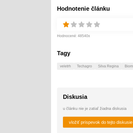
Hodnotenie článku
Hodnocené:
48540
x
Tagy
veletrh
Techagro
Silva Regina
Biom
Diskusia
u článku nie je zatiaľ žiadna diskusia
vložiť príspevok do tejto diskusie