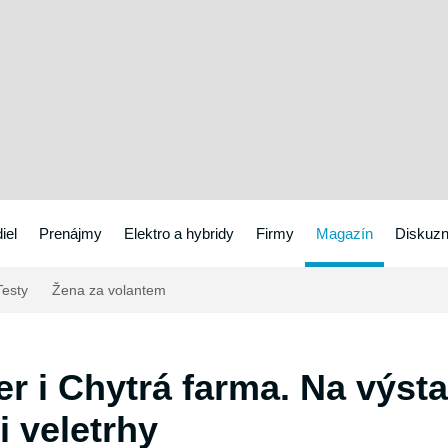
iel
Prenájmy
Elektro a hybridy
Firmy
Magazín
Diskuzn
esty
Žena za volantem
r i Chytrá farma. Na výsta
i veletrhy