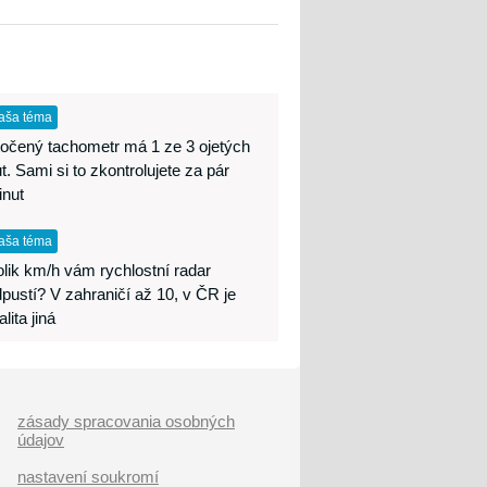
aša téma
očený tachometr má 1 ze 3 ojetých
t. Sami si to zkontrolujete za pár
inut
aša téma
lik km/h vám rychlostní radar
pustí? V zahraničí až 10, v ČR je
alita jiná
zásady spracovania osobných
údajov
nastavení soukromí