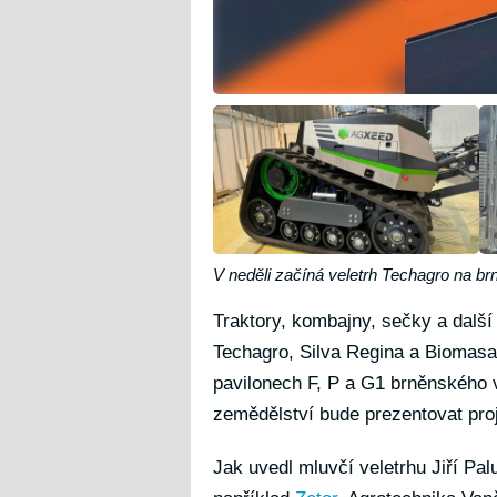
V neděli začíná veletrh Techagro na br
Traktory, kombajny, sečky a další
Techagro, Silva Regina a Biomasa.
pavilonech F, P a G1 brněnského v
zemědělství bude prezentovat pro
Jak uvedl mluvčí veletrhu Jiří Pal