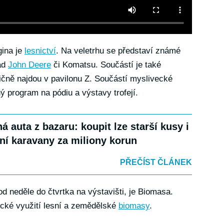
gina je
lesnictví
. Na veletrhu se představí známé
lad
John Deere
či Komatsu. Součástí je také
dičně najdou v pavilonu Z. Součástí myslivecké
ý program na pódiu a výstavy trofejí.
á auta z bazaru: koupit lze starší kusy i
ní karavany za miliony korun
PŘEČÍST ČLÁNEK
d neděle do čtvrtka na výstavišti, je Biomasa.
ické využití lesní a zemědělské
biomasy
.