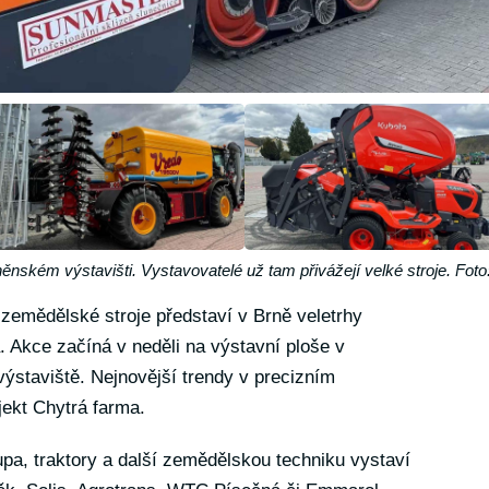
něnském výstavišti. Vystavovatelé už tam přivážejí velké stroje. Fot
 zemědělské stroje představí v Brně veletrhy
 Akce začíná v neděli na výstavní ploše v
ýstaviště. Nejnovější trendy v precizním
jekt Chytrá farma.
upa, traktory a další zemědělskou techniku vystaví