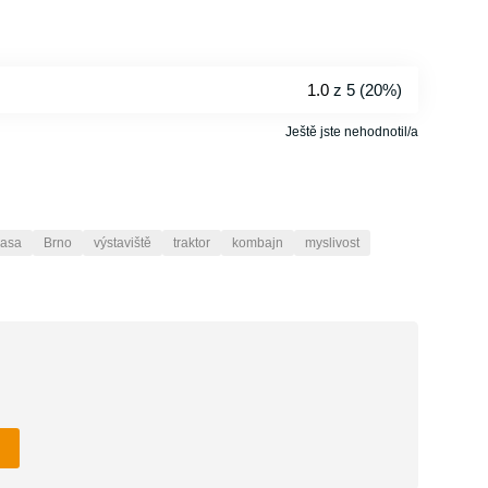
1.0
z 5 (
20%
)
Ještě jste nehodnotil/a
asa
Brno
výstaviště
traktor
kombajn
myslivost