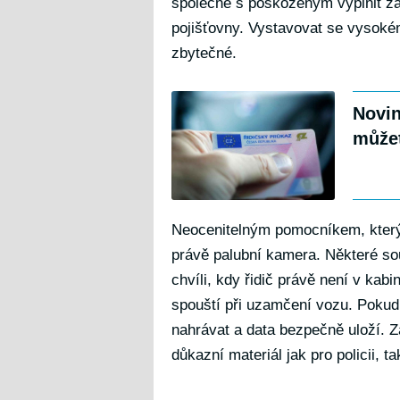
společně s poškozeným vyplnit zá
pojišťovny. Vystavovat se vysokém
zbytečné.
Novin
můžet
Neocenitelným pomocníkem, který
právě palubní kamera. Některé so
chvíli, kdy řidič právě není v ka
spouští při uzamčení vozu. Poku
nahrávat a data bezpečně uloží. 
důkazní materiál jak pro policii, t