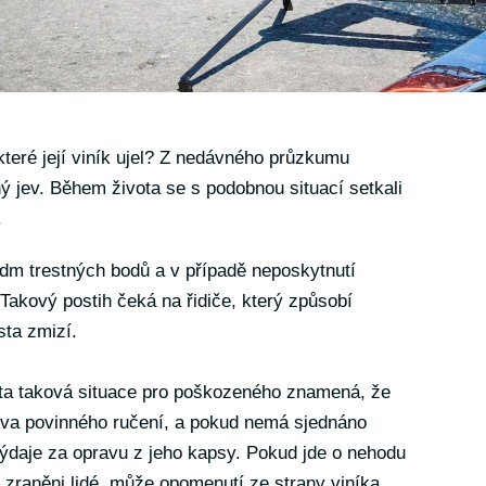
které její viník ujel? Z nedávného průzkumu
ný jev. Během života se s podobnou situací setkali
.
dm trestných bodů a v případě neposkytnutí
 Takový postih čeká na řidiče, který způsobí
sta zmizí.
ta taková situace pro poškozeného znamená, že
ova povinného ručení, a pokud nemá sjednáno
 výdaje za opravu z jeho kapsy. Pokud jde o nehodu
 zraněni lidé, může opomenutí ze strany viníka