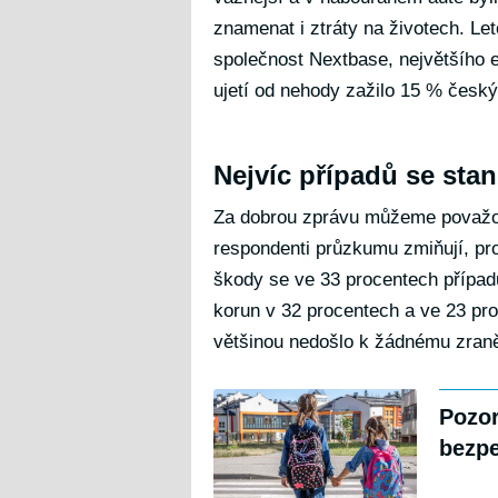
znamenat i ztráty na životech. L
společnost Nextbase, největšího 
ujetí od nehody zažilo 15 % český
Nejvíc případů se stan
Za dobrou zprávu můžeme považov
respondenti průzkumu zmiňují, pro
škody se ve 33 procentech případů
korun v 32 procentech a ve 23 pro
většinou nedošlo k žádnému zraně
Pozor
bezpe