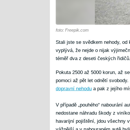
foto: Freepik.com
Stali jste se svědkem nehody, od 
vyplývá, že nejde o nijak výjimeč
téměř dva z deseti českých řidičů
Pokuta 2500 až 5000 korun, až se
pomoci až pět let odnětí svobody.
dopravní nehodu
a pak z jejího mí
V případě „pouhého“ nabourání au
nedostane náhradu škody z viník
havarijní pojištění, jdou všechny
vážnější a v nabouraném autě byli