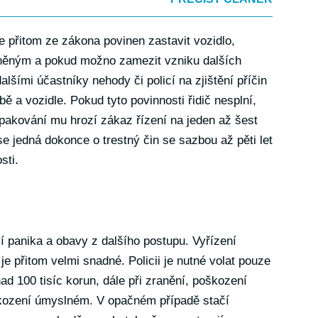
 přitom ze zákona povinen zastavit vozidlo,
něným a pokud možno zamezit vzniku dalších
lšími účastníky nehody či policí na zjištění příčin
 a vozidle. Pokud tyto povinnosti řidič nesplní,
opakování mu hrozí zákaz řízení na jeden až šest
e jedná dokonce o trestný čin se sazbou až pěti let
sti.
í panika a obavy z dalšího postupu. Vyřízení
e přitom velmi snadné. Policii je nutné volat pouze
ad 100 tisíc korun, dále při zranění, poškození
škození úmyslném. V opačném případě stačí