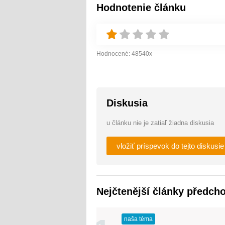
Hodnotenie článku
Hodnocené:
48540
x
Diskusia
u článku nie je zatiaľ žiadna diskusia
vložiť príspevok do tejto diskusie
Nejčtenější články předch
naša téma