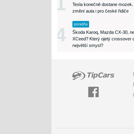
1
Tesla konečně dostane mozek.
změní auta i pro české řidiče
poradňa
4
Škoda Karoq, Mazda CX-30, ne
XCeed? Který ojetý crossover 
největší smysl?