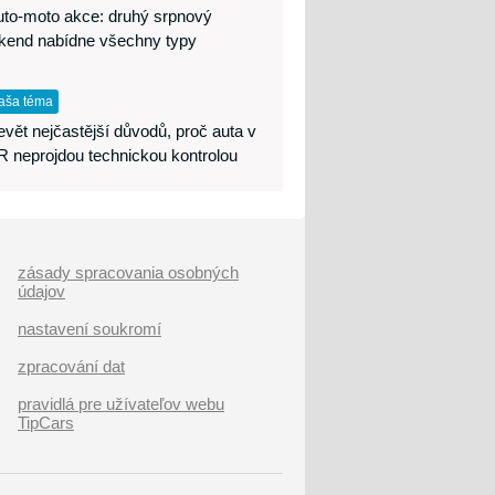
uto-moto akce: druhý srpnový
íkend nabídne všechny typy
aša téma
vět nejčastější důvodů, proč auta v
 neprojdou technickou kontrolou
zásady spracovania osobných
údajov
nastavení soukromí
zpracování dat
pravidlá pre užívateľov webu
TipCars