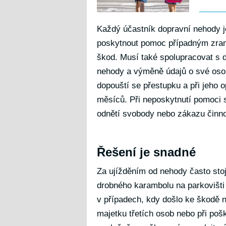
Každý účastník dopravní nehody je
poskytnout pomoc případným zra
škod. Musí také spolupracovat s da
nehody a výměně údajů o své osobě
dopouští se přestupku a při jeho 
měsíců. Při neposkytnutí pomoci s
odnětí svobody nebo zákazu činno
Řešení je snadné
Za ujížděním od nehody často stoj
drobného karambolu na parkovišti j
v případech, kdy došlo ke škodě n
majetku třetích osob nebo při po