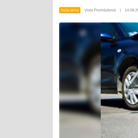
Naša téma
Viola Procházková
|
14.09.