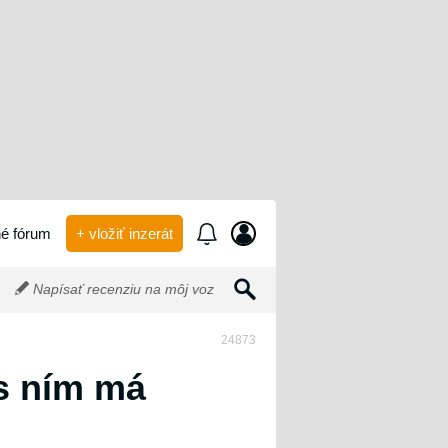
é fórum
+ vložiť inzerát
Napísať recenziu na môj voz
24873
 s ním má