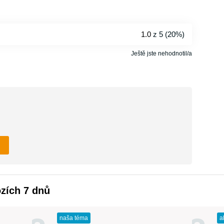
1.0
z 5 (
20%
)
Ještě jste nehodnotil/a
ozích 7 dnů
naša téma
a