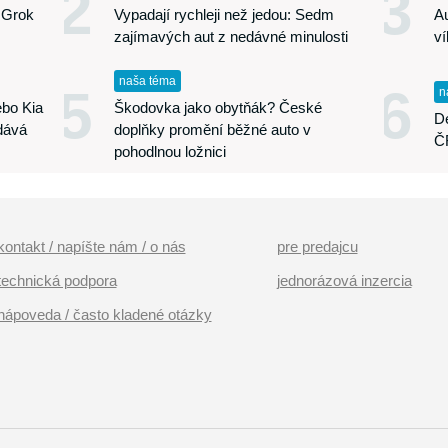
2
3
 Grok
Vypadají rychleji než jedou: Sedm
A
zajímavých aut z nedávné minulosti
v
naša téma
5
6
n
bo Kia
Škodovka jako obytňák? České
De
dává
doplňky promění běžné auto v
ČR
pohodlnou ložnici
kontakt / napíšte nám / o nás
pre predajcu
technická podpora
jednorázová inzercia
nápoveda / často kladené otázky