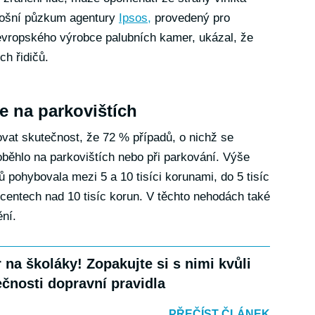
etošní půzkum agentury
Ipsos,
provedený pro
evropského výrobce palubních kamer, ukázal, že
ch řidičů.
e na parkovištích
at skutečnost, že 72 % případů, o nichž se
běhlo na parkovištích nebo při parkování. Výše
 pohybovala mezi 5 a 10 tisíci korunami, do 5 tisíc
centech nad 10 tisíc korun. V těchto nehodách také
ní.
 na školáky! Zopakujte si s nimi kvůli
čnosti dopravní pravidla
PŘEČÍST ČLÁNEK