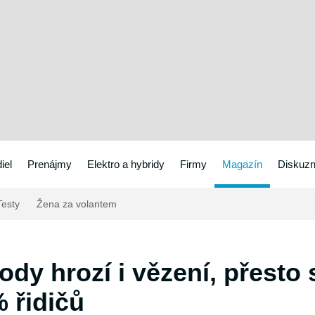
iel
Prenájmy
Elektro a hybridy
Firmy
Magazín
Diskuzn
esty
Žena za volantem
ody hrozí i vězení, přesto
 řidičů