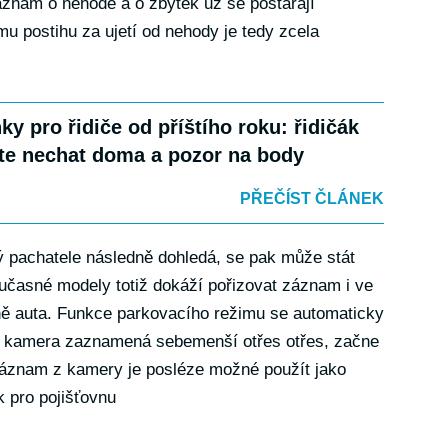
znam o nehodě a o zbytek už se postarají
u postihu za ujetí od nehody je tedy zcela
ky pro řidiče od příštího roku: řidičák
e nechat doma a pozor na body
PŘEČÍST ČLÁNEK
 pachatele následně dohledá, se pak může stát
učasné modely totiž dokáží pořizovat záznam i ve
bině auta. Funkce parkovacího režimu se automaticky
d kamera zaznamená sebemenší otřes otřes, začne
Záznam z kamery je posléze možné použít jako
ak pro pojišťovnu