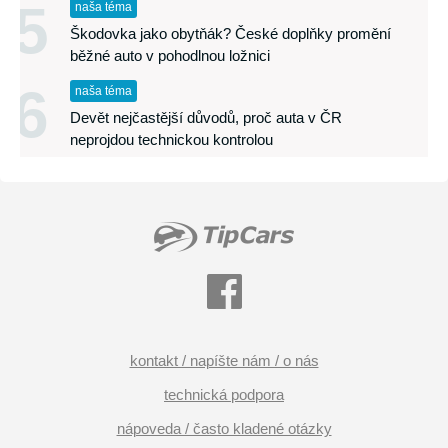
5
naša téma
Škodovka jako obytňák? České doplňky promění
běžné auto v pohodlnou ložnici
6
naša téma
Devět nejčastější důvodů, proč auta v ČR
neprojdou technickou kontrolou
kontakt / napíšte nám / o nás
technická podpora
nápoveda / často kladené otázky