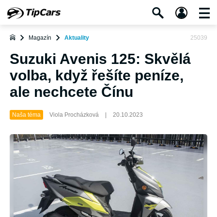
Magazín
Aktuality
25039
Suzuki Avenis 125: Skvělá
volba, když řešíte peníze,
ale nechcete Čínu
Naša téma
Viola Procházková
|
20.10.2023