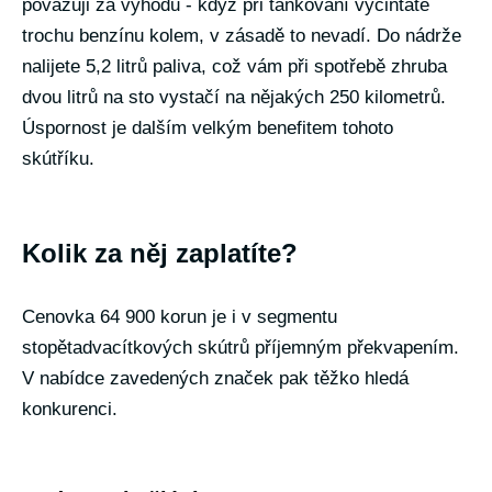
považuji za výhodu - když při tankování vycintáte
trochu benzínu kolem, v zásadě to nevadí. Do nádrže
nalijete 5,2 litrů paliva, což vám při spotřebě zhruba
dvou litrů na sto vystačí na nějakých 250 kilometrů.
Úspornost je dalším velkým benefitem tohoto
skútříku.
Kolik za něj zaplatíte?
Cenovka 64 900 korun je i v segmentu
stopětadvacítkových skútrů příjemným překvapením.
V nabídce zavedených značek pak těžko hledá
konkurenci.