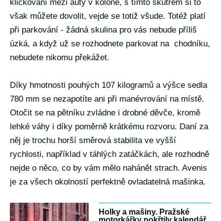
kličkování mezi auty v koloně, s tímto skútrem si to
však můžete dovolit, vejde se totiž všude. Totéž platí
při parkování - žádná skulina pro vás nebude příliš
úzká, a když už se rozhodnete parkovat na chodníku,
nebudete nikomu překážet.
Díky hmotnosti pouhých 107 kilogramů a výšce sedla
780 mm se nezapotíte ani při manévrování na místě.
Otočit se na pětníku zvládne i drobné děvče, kromě
lehké váhy i díky poměrně krátkému rozvoru. Daní za
něj je trochu horší směrová stabilita ve vyšší
rychlosti, například v táhlých zatáčkách, ale rozhodně
nejde o něco, co by vám mělo nahánět strach. Avenis
je za všech okolností perfektně ovladatelná mašinka.
Holky a mašiny. Pražské
motorkářky pokřtily kalendář,