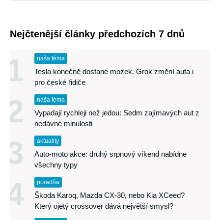
Nejčtenější články předchozích 7 dnů
1
naša téma
Tesla konečně dostane mozek. Grok změní auta i
pro české řidiče
2
naša téma
Vypadají rychleji než jedou: Sedm zajímavých aut z
nedávné minulosti
3
aktuality
Auto-moto akce: druhý srpnový víkend nabídne
všechny typy
4
poradňa
Škoda Karoq, Mazda CX-30, nebo Kia XCeed?
Který ojetý crossover dává největší smysl?