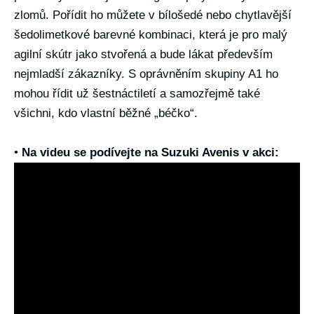
zlomů. Pořídit ho můžete v bílošedé nebo chytlavější
šedolimetkové barevné kombinaci, která je pro malý
agilní skútr jako stvořená a bude lákat především
nejmladší zákazníky. S oprávněním skupiny A1 ho
mohou řídit už šestnáctiletí a samozřejmě také
všichni, kdo vlastní běžné „béčko“.
•
Na videu se podívejte na Suzuki Avenis v akci: