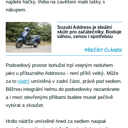
najdete háčky, třeba na zavěšení malé tašky s
nákupem.
Suzuki Address je ideální
skútr pro začátečníky. Boduje
váhou, cenou i spotřebou
PŘEČÍST ČLÁNEK
Podsedlový prostor bohužel trpí stejným neduhem
jako u příbuzného Addressu - není příliš velký. Může
za to
nádrž
umístěná v zadní části, právě pod sedlem.
Běžnou integrální helmu do podsedlovky nezamknete
a i mezi otevřenými přilbami budete muset pečlivě
vybírat a zkoušet.
Hrdlo nádrže umístěné hned za sedlem naopak