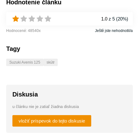
Hodnotenie článku
1.0
z 5 (
20%
)
Hodnocené:
48540
x
Ještě jste nehodnotil/a
Tagy
Suzuki Avenis 125
skútr
Diskusia
u článku nie je zatiaľ žiadna diskusia
vložiť príspevok do tejto diskusie