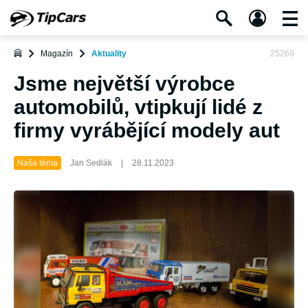
Magazín
Aktuality
25269
Jsme největší výrobce
automobilů, vtipkují lidé z
firmy vyrábějící modely aut
Naša téma
Jan Sedlák
|
28.11.2023