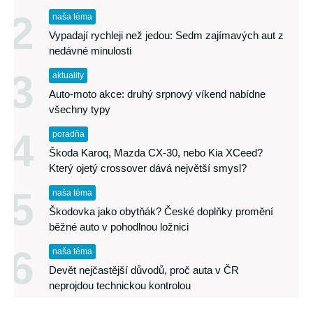
2
naša téma
Vypadají rychleji než jedou: Sedm zajímavých aut z
nedávné minulosti
3
aktuality
Auto-moto akce: druhý srpnový víkend nabídne
všechny typy
4
poradňa
Škoda Karoq, Mazda CX-30, nebo Kia XCeed?
Který ojetý crossover dává největší smysl?
5
naša téma
Škodovka jako obytňák? České doplňky promění
běžné auto v pohodlnou ložnici
6
naša téma
Devět nejčastější důvodů, proč auta v ČR
neprojdou technickou kontrolou