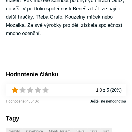
stavět? Pak můžete sáhnout po chytrých hrách Ukaž,
co víš. V portfoliu společnosti Beneš a Lát lze najít i
další hračky. Třeba Grafo, Kouzelný míček nebo
Mozaika. Za své výrobky pro děti získala společnost
mnoho ocenění.
Hodnotenie článku
1.0
z 5 (
20%
)
Hodnocené:
48540
x
Ještě jste nehodnotil/a
Tagy
Semily
stavebnice
Monti System
Seva
tatra
liaz