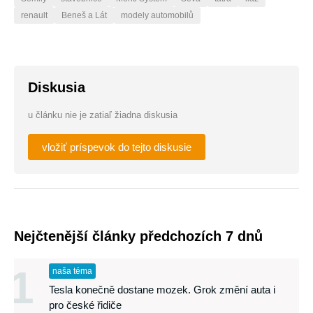
renault
Beneš a Lát
modely automobilů
Diskusia
u článku nie je zatiaľ žiadna diskusia
vložiť príspevok do tejto diskusie
Nejčtenější články předchozích 7 dnů
1
naša téma
Tesla konečně dostane mozek. Grok změní auta i
pro české řidiče