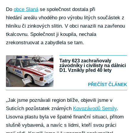
Do
obce Slaná
se společnost dostala při
hledání areálu vhodého pro výrobu litých součástek z
hliníku či zinkových slitin. V obci narazili na zavřenou
tkalcovnu. Společnost ji koupila, nechala
zrekonstruovat a zabydlela se tam.
Tatry 623 zachraňovaly
závodníky i civilisty na dálnici
D1. Vznikly před 40 lety
PŘEČÍST ČLÁNEK
„Jak jsme poznávali region blíže, objevili jsme v
Suticích pozůstatek známých
Kovozávodů Semily
.
Lisovna plastu byla ve špatné finanční situaci, přitom
slušně vybavená, a navíc s lidmi, kteří svou práci