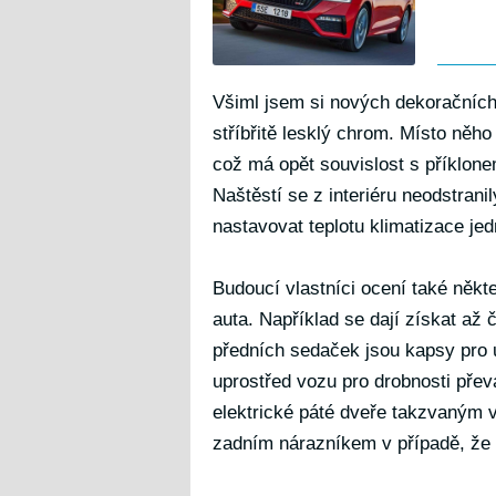
Všiml jsem si nových dekoračních 
stříbřitě lesklý chrom. Místo něh
což má opět souvislost s příklon
Naštěstí se z interiéru neodstrani
nastavovat teplotu klimatizace je
Budoucí vlastníci ocení také někt
auta. Například se dají získat až
předních sedaček jsou kapsy pro u
uprostřed vozu pro drobnosti pře
elektrické páté dveře takzvaným 
zadním nárazníkem v případě, že 