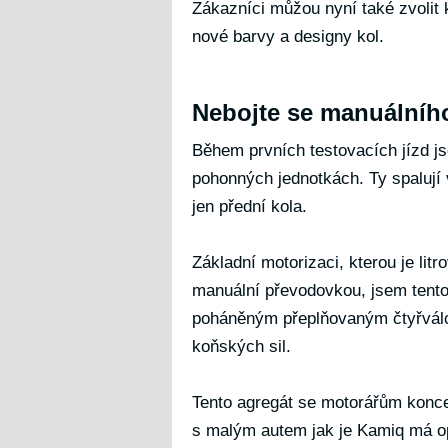
Zákazníci můžou nyní také zvolit
nové barvy a designy kol.
Nebojte se manuálního
Během prvních testovacích jízd j
pohonných jednotkách. Ty spalují
jen přední kola.
Základní motorizaci, kterou je lit
manuální převodovkou, jsem tento
poháněným přeplňovaným čtyřvál
koňských sil.
Tento agregát se motorářům konce
s malým autem jak je Kamiq má op