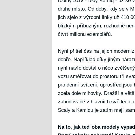
rodiny SUV - tedy Kamiq - už se 
druhé místo. Od doby, kdy se v Ml
jich sjelo z výrobní linky už 410 
blízkým příbuzným, rozhodně nen
čtvrt milionu exemplářů.
Nyní přišel čas na jejich moderni
dobře. Například díky jiným nár
nyní navíc dostal o něco zvětšený 
vozu směřovat do prostoru tři sva
pro denní svícení, uprostřed jsou 
zcela dole mlhovky. Dražší a větš
zabudované v hlavních světlech, m
Scaly a Kamiqu je zatím mají sam
Na to, jak teď oba modely vypadaj