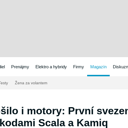
iel
Prenájmy
Elektro a hybridy
Firmy
Magazín
Diskuzn
esty
Žena za volantem
šilo i motory: První svezen
kodami Scala a Kamiq