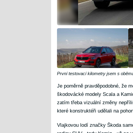
První testovací kilometry jsem s obě
Je poměrně pravděpodobné, že mo
škodovácké modely Scala a Kamiq, 
zatím třeba vizuální změny nepří
které konstruktéři udělali na poho
Vlajkovou lodí značky Škoda samo