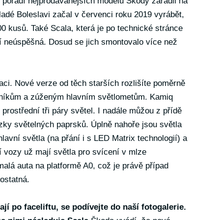
v pořadí nejprodávanějších modelů Škody zařadil na
adé Boleslavi začal v červenci roku 2019 vyrábět,
000 kusů. Také Scala, která je po technické stránce
í neúspěšná. Dosud se jich smontovalo více než
zaci. Nové verze od těch starších rozlišíte poměrně
azníkům a zúženým hlavním světlometům. Kamiq
prostřední tři páry světel. I nadále můžou z přídě
zky světelných paprsků. Úplně nahoře jsou světla
hlavní světla (na přání i s LED Matrix technologií) a
í vozy už mají světla pro svícení v mlze
alá auta na platformě A0, což je právě případ
ostatná.
í po faceliftu, se podívejte do naší fotogalerie.