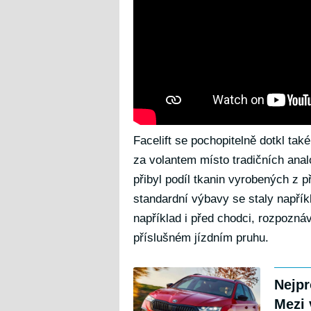
Facelift se pochopitelně dotkl tak
za volantem místo tradičních anal
přibyl podíl tkanin vyrobených z 
standardní výbavy se staly napří
například i před chodci, rozpozná
příslušném jízdním pruhu.
Nejpr
Mezi 