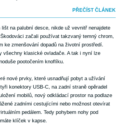
PŘEČÍST ČLÁNEK
lišt na palubní desce, nikde už vevnitř nenajdete
o Škodováci začali používat takzvaný temný chrom,
em ke zmenšování dopadů na životní prostředí.
ly všechny klasické ovladače. A tak i nyní lze
dnoduše pootočením knoflíku.
eré nové prvky, které usnadňují pobyt a užívání
 čtyři konektory USB-C, na zadní straně opěradel
ložení mobilů, nový odkládací prostor na podlaze
vážené zadními cestujícími nebo možnost otevírat
virtuálním pedálem. Tedy pohybem nohy pod
máte klíček v kapse.