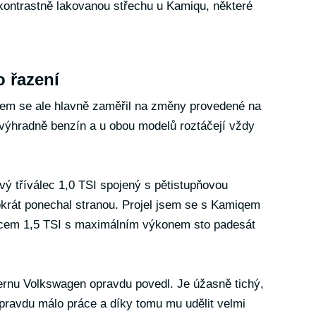
 kontrastně lakovanou střechu u Kamiqu, některé
 řazení
sem se ale hlavně zaměřil na změny provedené na
 výhradně benzín a u obou modelů roztáčejí vždy
rový tříválec 1,0 TSI spojený s pětistupňovou
krát ponechal stranou. Projel jsem se s Kamiqem
cem 1,5 TSI s maximálním výkonem sto padesát
rnu Volkswagen opravdu povedl. Je úžasně tichý,
ravdu málo práce a díky tomu mu udělit velmi