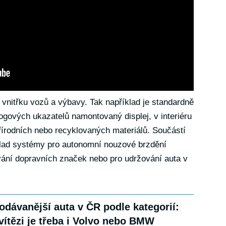
é vnitřku vozů a výbavy. Tak například je standardně
ogových ukazatelů namontovaný displej, v interiéru
přírodních nebo recyklovaných materiálů. Součástí
klad systémy pro autonomní nouzové brzdění
vání dopravních značek nebo pro udržování auta v
odávanější auta v ČR podle kategorií:
vítězi je třeba i Volvo nebo BMW