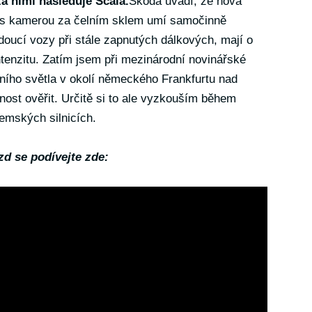
a nimi následuje Scala.
Škoda uvádí, že nová
ci s kamerou za čelním sklem umí samočinně
edoucí vozy při stále zapnutých dálkových, mají o
tenzitu. Zatím jsem při mezinárodní novinářské
nního světla v okolí německého Frankfurtu nad
ost ověřit. Určitě si to ale vyzkouším během
emských silnicích.
ízd se podívejte zde: