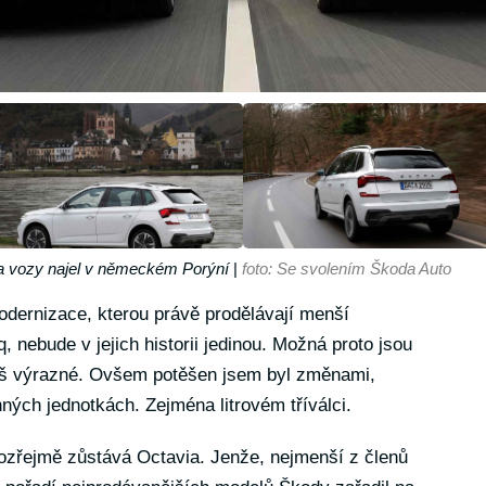
ma vozy najel v německém Porýní
|
foto: Se svolením Škoda Auto
dernizace, kterou právě prodělávají menší
nebude v jejich historii jedinou. Možná proto jsou
liš výrazné. Ovšem potěšen jsem byl změnami,
nných jednotkách. Zejména litrovém tříválci.
zřejmě zůstává Octavia. Jenže, nejmenší z členů