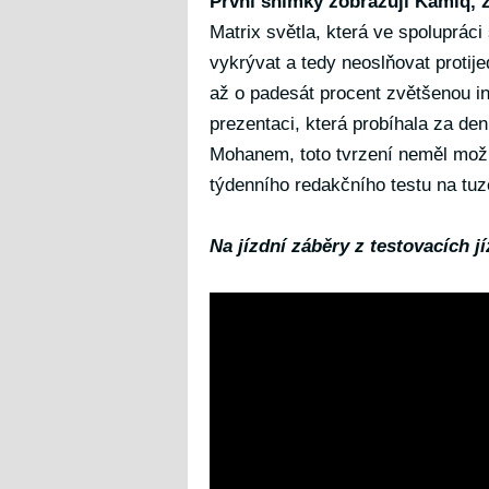
První snímky zobrazují Kamiq, z
Matrix světla, která ve spoluprá
vykrývat a tedy neoslňovat protij
až o padesát procent zvětšenou in
prezentaci, která probíhala za de
Mohanem, toto tvrzení neměl možn
týdenního redakčního testu na tuz
Na jízdní záběry z testovacích j