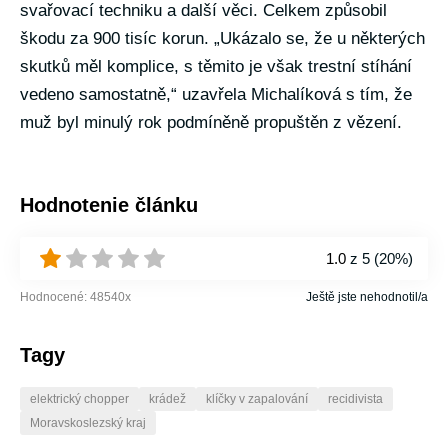
svařovací techniku a další věci. Celkem způsobil
škodu za 900 tisíc korun. „Ukázalo se, že u některých
skutků měl komplice, s těmito je však trestní stíhání
vedeno samostatně,“ uzavřela Michalíková s tím, že
muž byl minulý rok podmíněně propuštěn z vězení.
Hodnotenie článku
1.0
z 5 (
20%
)
Hodnocené:
48540
x
Ještě jste nehodnotil/a
Tagy
elektrický chopper
krádež
klíčky v zapalování
recidivista
Moravskoslezský kraj