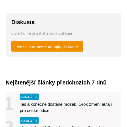
Diskusia
u článku nie je zatiaľ žiadna diskusia
vložiť príspevok do tejto diskusie
Nejčtenější články předchozích 7 dnů
1
naša téma
Tesla konečně dostane mozek. Grok změní auta i
pro české řidiče
naša téma