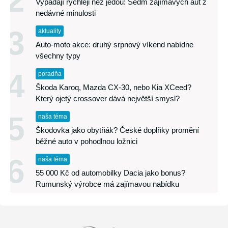
2
Vypadají rychleji než jedou: Sedm zajímavých aut z
nedávné minulosti
3
aktuality
Auto-moto akce: druhý srpnový víkend nabídne
všechny typy
4
poradňa
Škoda Karoq, Mazda CX-30, nebo Kia XCeed?
Který ojetý crossover dává největší smysl?
5
naša téma
Škodovka jako obytňák? České doplňky promění
běžné auto v pohodlnou ložnici
6
naša téma
55 000 Kč od automobilky Dacia jako bonus?
Rumunský výrobce má zajímavou nabídku