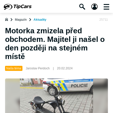
Magazín
Aktuality
25711
Motorka zmizela před
obchodem. Majitel ji našel o
den později na stejném
místě
Naša téma
Jaroslav Perdoch
|
20.02.2024