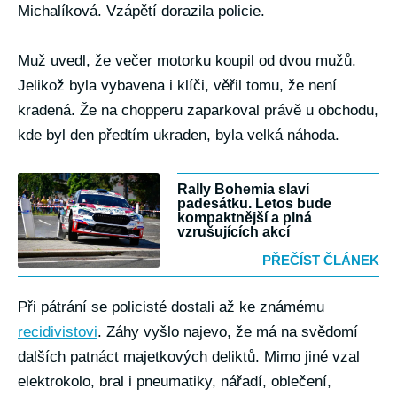
Michalíková. Vzápětí dorazila policie.
Muž uvedl, že večer motorku koupil od dvou mužů.
Jelikož byla vybavena i klíči, věřil tomu, že není
kradená. Že na chopperu zaparkoval právě u obchodu,
kde byl den předtím ukraden, byla velká náhoda.
Rally Bohemia slaví
padesátku. Letos bude
kompaktnější a plná
vzrušujících akcí
PŘEČÍST ČLÁNEK
Při pátrání se policisté dostali až ke známému
recidivistovi
. Záhy vyšlo najevo, že má na svědomí
dalších patnáct majetkových deliktů. Mimo jiné vzal
elektrokolo, bral i pneumatiky, nářadí, oblečení,