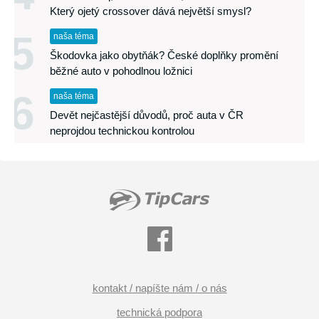
Který ojetý crossover dává největší smysl?
5
naša téma
Škodovka jako obytňák? České doplňky promění
běžné auto v pohodlnou ložnici
6
naša téma
Devět nejčastější důvodů, proč auta v ČR
neprojdou technickou kontrolou
kontakt / napíšte nám / o nás
technická podpora