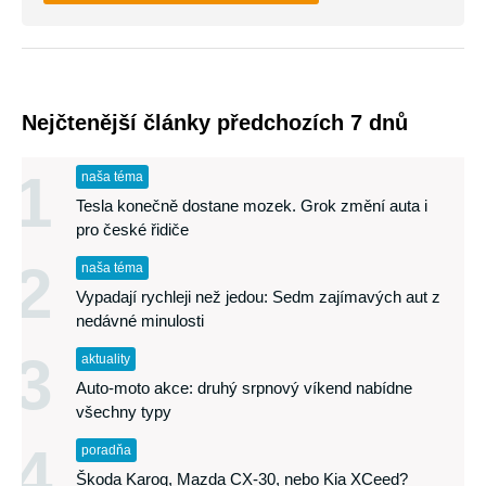
Nejčtenější články předchozích 7 dnů
1
naša téma
Tesla konečně dostane mozek. Grok změní auta i
pro české řidiče
2
naša téma
Vypadají rychleji než jedou: Sedm zajímavých aut z
nedávné minulosti
3
aktuality
Auto-moto akce: druhý srpnový víkend nabídne
všechny typy
4
poradňa
Škoda Karoq, Mazda CX-30, nebo Kia XCeed?