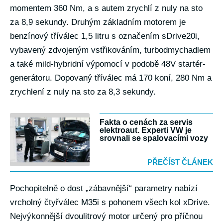
momentem 360 Nm, a s autem zrychlí z nuly na sto
za 8,9 sekundy. Druhým základním motorem je
benzínový tříválec 1,5 litru s označením sDrive20i,
vybavený zdvojeným vstřikováním, turbodmychadlem
a také mild-hybridní výpomocí v podobě 48V startér-
generátoru. Dopovaný tříválec má 170 koní, 280 Nm a
zrychlení z nuly na sto za 8,3 sekundy.
Fakta o cenách za servis
elektroaut. Experti VW je
srovnali se spalovacími vozy
PŘEČÍST ČLÁNEK
Pochopitelně o dost „zábavnější“ parametry nabízí
vrcholný čtyřválec M35i s pohonem všech kol xDrive.
Nejvýkonnější dvoulitrový motor určený pro příčnou