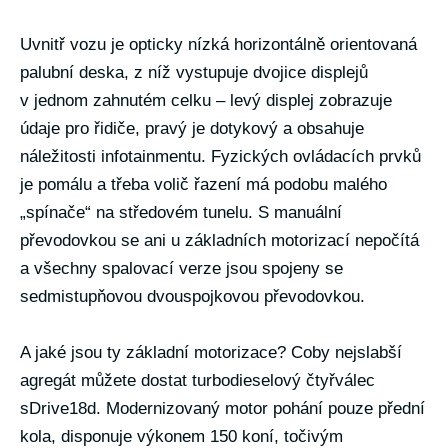
Uvnitř vozu je opticky nízká horizontálně orientovaná
palubní deska, z níž vystupuje dvojice displejů
v jednom zahnutém celku – levý displej zobrazuje
údaje pro řidiče, pravý je dotykový a obsahuje
náležitosti infotainmentu. Fyzických ovládacích prvků
je pomálu a třeba volič řazení má podobu malého
„spínače“ na středovém tunelu. S manuální
převodovkou se ani u základních motorizací nepočítá
a všechny spalovací verze jsou spojeny se
sedmistupňovou dvouspojkovou převodovkou.
A jaké jsou ty základní motorizace? Coby nejslabší
agregát můžete dostat turbodieselový čtyřválec
sDrive18d. Modernizovaný motor pohání pouze přední
kola, disponuje výkonem 150 koní, točivým