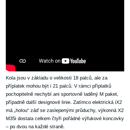
Kola jsou v základu o velikosti 18 palců, ale za
příplatek mohou být i 21 palců. V rámci příplatků
pochopitelně nechybí ani sportovně laděný M paket,
případně další designové linie. Zatímco elektrická iX2
má „holou“ záď se zaslepenými průduchy, výkonná X2
M35i dostala celkem čtyři pořádné výfukové koncovky
– po dvou na každé straně.