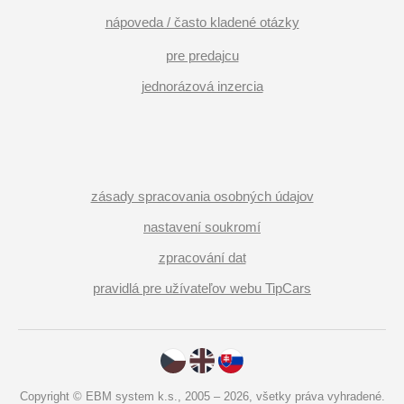
nápoveda / často kladené otázky
pre predajcu
jednorázová inzercia
zásady spracovania osobných údajov
nastavení soukromí
zpracování dat
pravidlá pre užívateľov webu TipCars
Copyright © EBM system k.s., 2005 – 2026, všetky práva vyhradené.