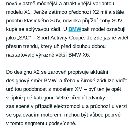
nová vlastně módnější a atraktivnější variantou
modelu X1. Jenže zatímco předchozí X2 měla stále
podobu klasického SUV, novinka přijíždí coby SUV-
kupé se splývavou zádí. U
BMW
pak model označují
jako „SAC“ – Sport Activity Coupé. Je zde jasně vidět
přesun trendu, který už před dlouhou dobou
nastartovalo výrazně větší BMW X6.
Do designu X2 se zároveň propisuje aktuální
designový směr BMW, a třeba v široké zádi lze vidět
určitou podobnost s modelem XM – byť ten je opět
v úplně jiné kategorii. Velké přední ledvinky –
zaslepené v případě elektromobilu a průchozí u verzí
se spalovacím motorem, mohou být vůbec poprvé
v tomto segmentu podsvícené.