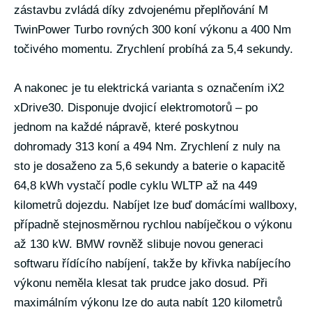
zástavbu zvládá díky zdvojenému přeplňování M
TwinPower Turbo rovných 300 koní výkonu a 400 Nm
točivého momentu. Zrychlení probíhá za 5,4 sekundy.
A nakonec je tu elektrická varianta s označením iX2
xDrive30. Disponuje dvojicí elektromotorů – po
jednom na každé nápravě, které poskytnou
dohromady 313 koní a 494 Nm. Zrychlení z nuly na
sto je dosaženo za 5,6 sekundy a baterie o kapacitě
64,8 kWh vystačí podle cyklu WLTP až na 449
kilometrů dojezdu. Nabíjet lze buď domácími wallboxy,
případně stejnosměrnou rychlou nabíječkou o výkonu
až 130 kW. BMW rovněž slibuje novou generaci
softwaru řídícího nabíjení, takže by křivka nabíjecího
výkonu neměla klesat tak prudce jako dosud. Při
maximálním výkonu lze do auta nabít 120 kilometrů