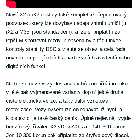
Nové X2 a iX2 dostaly také kompletně přepracovaný
podvozek, který lze dovybavit adaptivními tlumiči (u
iX2 a M35i jsou standardem), a lze si připlatit i za
lepší M sportovní brzdy. Zlepšena byla též funkce
kontroly stability DSC a v autě se objevila celá řada
novinek na poli jízdních a parkovacích asistentů nebo
digitálních funkcí.
Na trh se nové vozy dostanou v březnu příštího roku,
v létě pak vyjmenované varianty doplní ještě druhá
čistě elektrická verze, a taky další vznětová
motorizace. Vozy ovšem lze objednávat již nyní, a
k dispozici je také český ceník. Úplně nejlevněji vyjde
benzínový tříválec X2 sDrive20i za 1 041 300 korun.
Jen 10 300 korun pak připlatíte za čtyřválcový diesel.