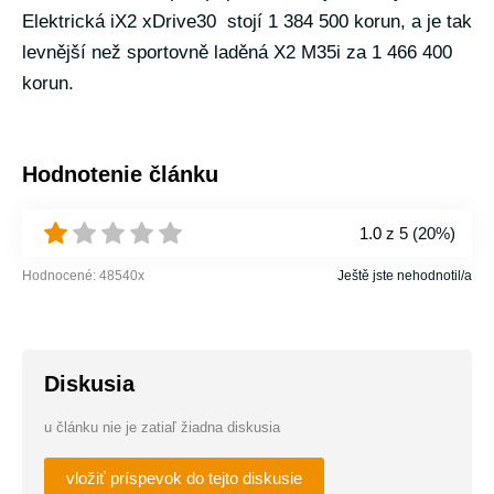
Elektrická iX2 xDrive30 stojí 1 384 500 korun, a je tak
levnější než sportovně laděná X2 M35i za 1 466 400
korun.
Hodnotenie článku
1.0
z 5 (
20%
)
Hodnocené:
48540
x
Ještě jste nehodnotil/a
Diskusia
u článku nie je zatiaľ žiadna diskusia
vložiť príspevok do tejto diskusie