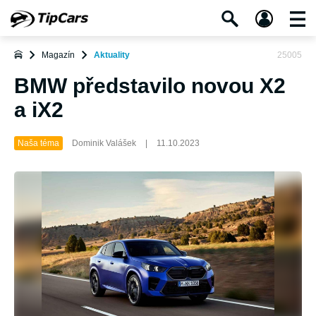
Magazín
Aktuality
25005
BMW představilo novou X2
a iX2
Naša téma
Dominik Valášek
|
11.10.2023