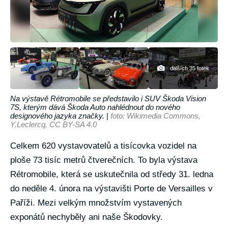
dalších 35 fotek
Na výstavě Rétromobile se představilo i SUV Škoda Vision
7S, kterým dává Škoda Auto nahlédnout do nového
designového jazyka značky.
|
foto: Wikimedia Commons,
Y.Leclercq, CC BY-SA 4.0
Celkem 620 vystavovatelů a tisícovka vozidel na
ploše 73 tisíc metrů čtverečních. To byla výstava
Rétromobile, která se uskutečnila od středy 31. ledna
do neděle 4. února na výstavišti Porte de Versailles v
Paříži. Mezi velkým množstvím vystavených
exponátů nechyběly ani naše Škodovky.