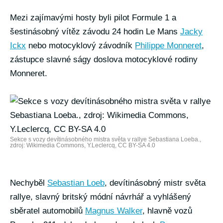
Mezi zajímavými hosty byli pilot Formule 1 a
šestinásobný vítěz závodu 24 hodin Le Mans
Jacky
Ickx
nebo motocyklový závodník
Philippe Monneret
,
zástupce slavné ságy doslova motocyklové rodiny
Monneret.
Sekce s vozy devítinásobného mistra světa v rallye Sebastiana Loeba.,
zdroj: Wikimedia Commons, Y.Leclercq, CC BY-SA 4.0
Nechyběl
Sebastian Loeb
, devítinásobný mistr světa
rallye, slavný britský módní návrhář a vyhlášený
sběratel automobilů
Magnus Walker
, hlavně vozů