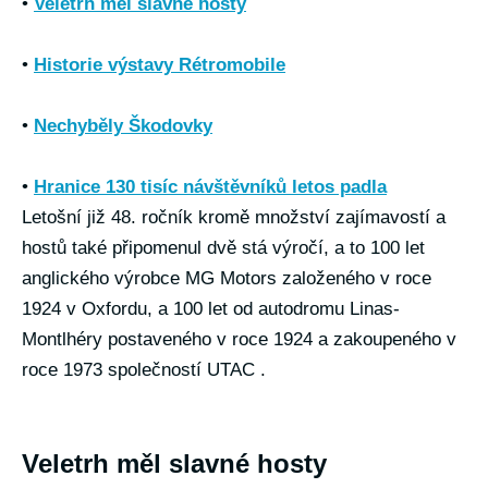
•
Veletrh měl slavné hosty
•
Historie výstavy Rétromobile
•
Nechyběly Škodovky
•
Hranice 130 tisíc návštěvníků letos padla
Letošní již 48. ročník kromě množství zajímavostí a
hostů také připomenul dvě stá výročí, a to 100 let
anglického výrobce MG Motors založeného v roce
1924 v Oxfordu, a 100 let od autodromu Linas-
Montlhéry postaveného v roce 1924 a zakoupeného v
roce 1973 společností UTAC .
Veletrh měl slavné hosty