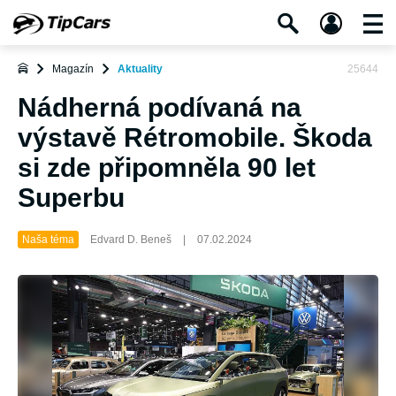
Magazín
Aktuality
25644
Nádherná podívaná na
výstavě Rétromobile. Škoda
si zde připomněla 90 let
Superbu
Naša téma
Edvard D. Beneš
|
07.02.2024