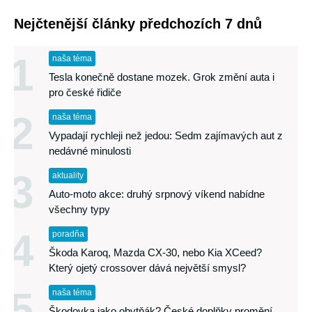
Nejčtenější články předchozích 7 dnů
1
naša téma
Tesla konečně dostane mozek. Grok změní auta i
pro české řidiče
2
naša téma
Vypadají rychleji než jedou: Sedm zajímavých aut z
nedávné minulosti
3
aktuality
Auto-moto akce: druhý srpnový víkend nabídne
všechny typy
4
poradňa
Škoda Karoq, Mazda CX-30, nebo Kia XCeed?
Který ojetý crossover dává největší smysl?
5
naša téma
Škodovka jako obytňák? České doplňky promění