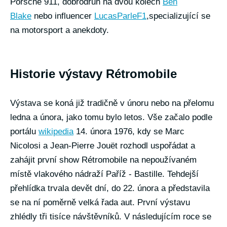
Porsche 911, dobrodruh na dvou kolech
Ben
Blake
nebo influencer
LucasParleF1
,specializující se
na motorsport a anekdoty.
Historie výstavy Rétromobile
Výstava se koná již tradičně v únoru nebo na přelomu
ledna a února, jako tomu bylo letos. Vše začalo podle
portálu
wikipedia
14. února 1976, kdy se Marc
Nicolosi a Jean-Pierre Jouët rozhodl uspořádat a
zahájit první show Rétromobile na nepoužívaném
místě vlakového nádraží Paříž - Bastille. Tehdejší
přehlídka trvala devět dní, do 22. února a představila
se na ní poměrně velká řada aut. První výstavu
zhlédly tři tisíce návštěvníků. V následujícím roce se