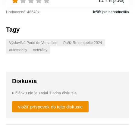
1.0
z 5 (
20%
)
Hodnocené:
48540
x
Ještě jste nehodnotil/a
Tagy
Výstaviště Porte de Versailles
Paříž Retromobile 2024
automobily
veterány
Diskusia
u článku nie je zatiaľ žiadna diskusia
vložiť príspevok do tejto diskusie