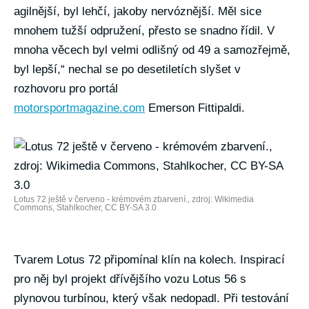
agilnější, byl lehčí, jakoby nervóznější. Měl sice
mnohem tužší odpružení, přesto se snadno řídil. V
mnoha věcech byl velmi odlišný od 49 a samozřejmě,
byl lepší,“ nechal se po desetiletích slyšet v
rozhovoru pro portál
motorsportmagazine.com
Emerson Fittipaldi.
Lotus 72 ještě v červeno - krémovém zbarvení., zdroj: Wikimedia
Commons, Stahlkocher, CC BY-SA 3.0
Tvarem Lotus 72 připomínal klín na kolech. Inspirací
pro něj byl projekt dřívějšího vozu Lotus 56 s
plynovou turbínou, který však nedopadl. Při testování