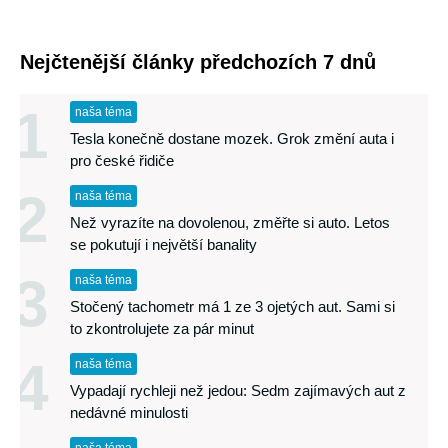
Nejčtenější články předchozích 7 dnů
1
naša téma
Tesla konečně dostane mozek. Grok změní auta i
pro české řidiče
2
naša téma
Než vyrazíte na dovolenou, změřte si auto. Letos
se pokutují i největší banality
3
naša téma
Stočený tachometr má 1 ze 3 ojetých aut. Sami si
to zkontrolujete za pár minut
4
naša téma
Vypadají rychleji než jedou: Sedm zajímavých aut z
nedávné minulosti