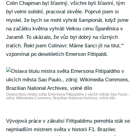
Colin Chapman byl šťastný, všichni byli šťastní, tým
byl velmi solidní, pracoval skvěle. Poprvé jsem si
myslel, že bych se mohl vyhrát šampionát, když jsme
na začátku května vyhráli Velkou cenu Španělska v
Jaramě. To ukázalo, že vůz byl dobrý na různých
tratích. Řekl jsem Colinovi: Máme šanci jít na titul,‘“
vzpomínal po desetiletích Emerson Fittipaldi.
Oslava titulu mistra světa Emersona Fittipaldiho v ulicích města Sao Paulo.,
zdroj: Wikimedia Commons, Brazilian National Archives, volné dílo
Vývojová práce v zákulisí Fittipaldimu pomohla stát se
nejmladším mistrem světa v historii F1. Brazilec