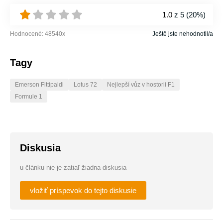
1.0
z 5 (
20%
)
Hodnocené:
48540
x
Ještě jste nehodnotil/a
Tagy
Emerson Fittipaldi
Lotus 72
Nejlepší vůz v hostorii F1
Formule 1
Diskusia
u článku nie je zatiaľ žiadna diskusia
vložiť príspevok do tejto diskusie