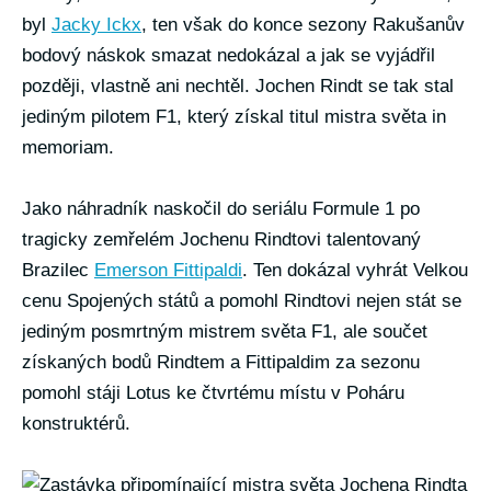
byl
Jacky Ickx
, ten však do konce sezony Rakušanův
bodový náskok smazat nedokázal a jak se vyjádřil
později, vlastně ani nechtěl. Jochen Rindt se tak stal
jediným pilotem F1, který získal titul mistra světa in
memoriam.
Jako náhradník naskočil do seriálu Formule 1 po
tragicky zemřelém Jochenu Rindtovi talentovaný
Brazilec
Emerson Fittipaldi
. Ten dokázal vyhrát Velkou
cenu Spojených států a pomohl Rindtovi nejen stát se
jediným posmrtným mistrem světa F1, ale součet
získaných bodů Rindtem a Fittipaldim za sezonu
pomohl stáji Lotus ke čtvrtému místu v Poháru
konstruktérů.