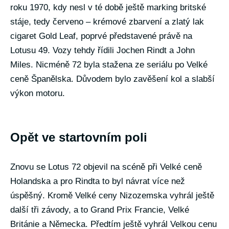
roku 1970, kdy nesl v té době ještě marking britské
stáje, tedy červeno – krémové zbarvení a zlatý lak
cigaret Gold Leaf, poprvé představené právě na
Lotusu 49. Vozy tehdy řídili Jochen Rindt a John
Miles. Nicméně 72 byla stažena ze seriálu po Velké
ceně Španělska. Důvodem bylo zavěšení kol a slabší
výkon motoru.
Opět ve startovním poli
Znovu se Lotus 72 objevil na scéně při Velké ceně
Holandska a pro Rindta to byl návrat více než
úspěšný. Kromě Velké ceny Nizozemska vyhrál ještě
další tři závody, a to Grand Prix Francie, Velké
Británie a Německa. Předtím ještě vyhrál Velkou cenu