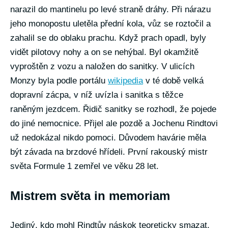
narazil do mantinelu po levé straně dráhy. Při nárazu
jeho monopostu uletěla přední kola, vůz se roztočil a
zahalil se do oblaku prachu. Když prach opadl, byly
vidět pilotovy nohy a on se nehýbal. Byl okamžitě
vyproštěn z vozu a naložen do sanitky. V ulicích
Monzy byla podle portálu
wikipedia
v té době velká
dopravní zácpa, v níž uvízla i sanitka s těžce
raněným jezdcem. Řidič sanitky se rozhodl, že pojede
do jiné nemocnice. Přijel ale pozdě a Jochenu Rindtovi
už nedokázal nikdo pomoci. Důvodem havárie měla
být závada na brzdové hřídeli. První rakouský mistr
světa Formule 1 zemřel ve věku 28 let.
Mistrem světa in memoriam
Jediný, kdo mohl Rindtův náskok teoreticky smazat,