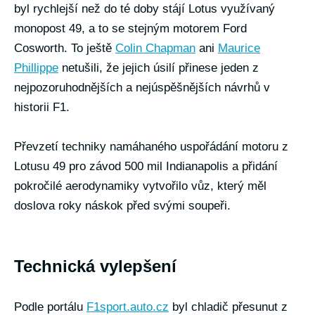
byl rychlejší než do té doby stájí Lotus využívaný
monopost 49, a to se stejným motorem Ford
Cosworth. To ještě
Colin Chapman
ani
Maurice
Phillippe
netušili, že jejich úsilí přinese jeden z
nejpozoruhodnějších a nejúspěšnějších návrhů v
historii F1.
Převzetí techniky namáhaného uspořádání motoru z
Lotusu 49 pro závod 500 mil Indianapolis a přidání
pokročilé aerodynamiky vytvořilo vůz, který měl
doslova roky náskok před svými soupeři.
Technická vylepšení
Podle portálu
F1sport.auto.cz
byl chladič přesunut z