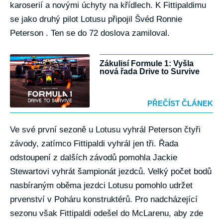
karoserií a novými úchyty na křídlech. K Fittipaldimu
se jako druhý pilot Lotusu připojil Švéd Ronnie
Peterson . Ten se do 72 doslova zamiloval.
Zákulisí Formule 1: Vyšla
nová řada Drive to Survive
PŘEČÍST ČLÁNEK
Ve své první sezoně u Lotusu vyhrál Peterson čtyři
závody, zatímco Fittipaldi vyhrál jen tři. Řada
odstoupení z dalších závodů pomohla Jackie
Stewartovi vyhrát šampionát jezdců. Velký počet bodů
nasbíraným oběma jezdci Lotusu pomohlo udržet
prvenství v Poháru konstruktérů. Pro nadcházející
sezonu však Fittipaldi odešel do McLarenu, aby zde