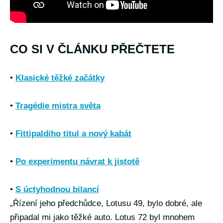
CO SI V ČLÁNKU PŘEČTETE
•
Klasické těžké začátky
•
Tragédie mistra světa
•
Fittipaldiho titul a nový kabát
•
Po experimentu návrat k jistotě
•
S úctyhodnou bilancí
„Řízení jeho předchůdce, Lotusu 49, bylo dobré, ale
připadal mi jako těžké auto. Lotus 72 byl mnohem