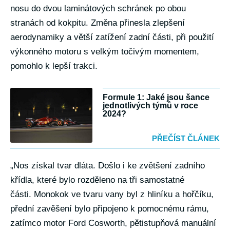
nosu do dvou laminátových schránek po obou
stranách od kokpitu. Změna přinesla zlepšení
aerodynamiky a větší zatížení zadní části, při použití
výkonného motoru s velkým točivým momentem,
pomohlo k lepší trakci.
Formule 1: Jaké jsou šance
jednotlivých týmů v roce
2024?
PŘEČÍST ČLÁNEK
„Nos získal tvar dláta. Došlo i ke zvětšení zadního
křídla, které bylo rozděleno na tři samostatné
části. Monokok ve tvaru vany byl z hliníku a hořčíku,
přední zavěšení bylo připojeno k pomocnému rámu,
zatímco motor Ford Cosworth, pětistupňová manuální