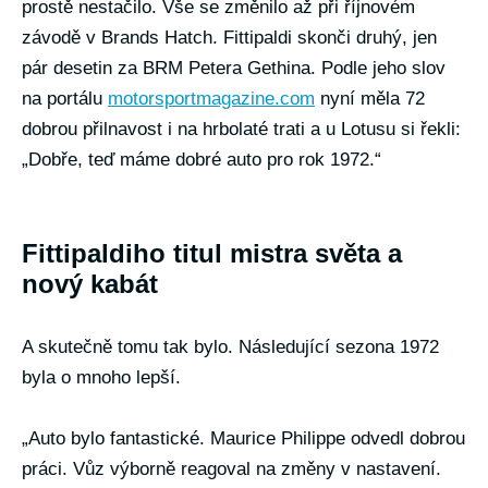
prostě nestačilo. Vše se změnilo až při říjnovém
závodě v Brands Hatch. Fittipaldi skonči druhý, jen
pár desetin za BRM Petera Gethina. Podle jeho slov
na portálu
motorsportmagazine.com
nyní měla 72
dobrou přilnavost i na hrbolaté trati a u Lotusu si řekli:
„Dobře, teď máme dobré auto pro rok 1972.“
Fittipaldiho titul mistra světa a
nový kabát
A skutečně tomu tak bylo. Následující sezona 1972
byla o mnoho lepší.
„Auto bylo fantastické. Maurice Philippe odvedl dobrou
práci. Vůz výborně reagoval na změny v nastavení.