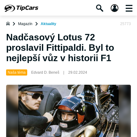
Magazín
Aktuality
25773
Nadčasový Lotus 72
proslavil Fittipaldi. Byl to
nejlepší vůz v historii F1
Naša téma
Edvard D. Beneš
|
29.02.2024