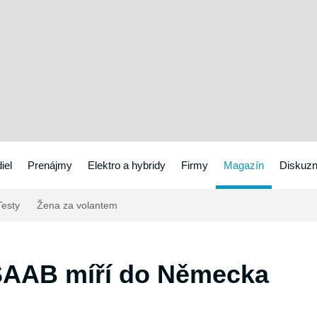
iel
Prenájmy
Elektro a hybridy
Firmy
Magazín
Diskuzn
esty
Žena za volantem
 SAAB míří do Německa