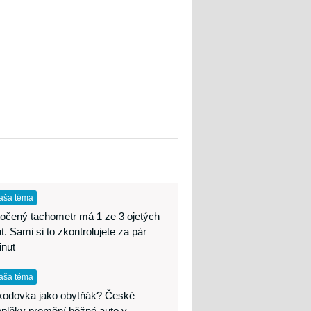
aša téma
očený tachometr má 1 ze 3 ojetých
t. Sami si to zkontrolujete za pár
inut
aša téma
kodovka jako obytňák? České
oplňky promění běžné auto v