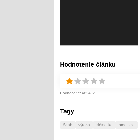
Hodnotenie článku
Hodnocené:
48540
x
Tagy
Saab
výroba
Německo
produkce