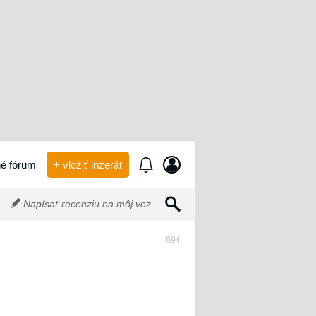
é fórum
+ vložiť inzerát
Napísať recenziu na môj voz
694