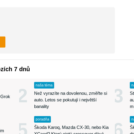
ozích 7 dnů
naša téma
n
2
3
Než vyrazíte na dovolenou, změřte si
St
 Grok
auto. Letos se pokutují i největší
au
banality
m
poradňa
n
5
6
Škoda Karoq, Mazda CX-30, nebo Kia
Š
edm
XCeed? Který ojetý crossover dává
d