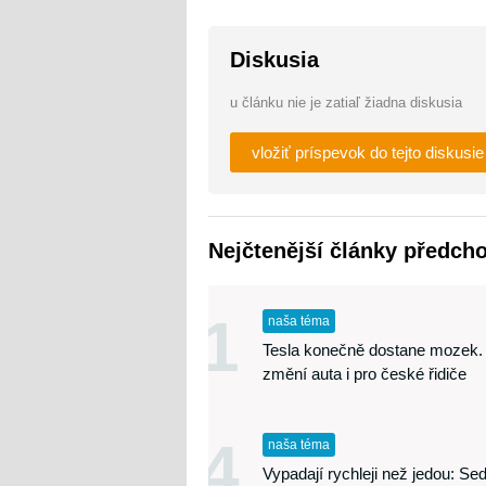
Diskusia
u článku nie je zatiaľ žiadna diskusia
vložiť príspevok do tejto diskusie
Nejčtenější články předch
1
naša téma
Tesla konečně dostane mozek.
změní auta i pro české řidiče
4
naša téma
Vypadají rychleji než jedou: S