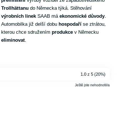
přemístění
výroby vozidel ze západošvédského
Trollhättanu
do Německa týká. Stěhování
výrobních linek
SAAB má
ekonomické důvody
.
Automobilka již delší dobu
hospodaří
se ztrátou,
kterou chce sdružením
produkce
v Německu
eliminovat
.
1.0
z 5 (
20%
)
Ještě jste nehodnotil/a