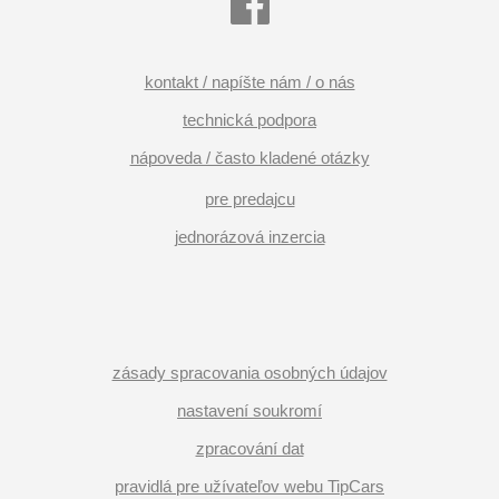
kontakt / napíšte nám / o nás
technická podpora
nápoveda / často kladené otázky
pre predajcu
jednorázová inzercia
zásady spracovania osobných údajov
nastavení soukromí
zpracování dat
pravidlá pre užívateľov webu TipCars