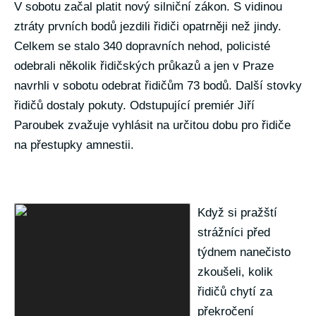
V sobotu začal platit nový silniční zákon. S vidinou
ztráty prvních bodů jezdili řidiči opatrněji než jindy.
Celkem se stalo 340 dopravních nehod, policisté
odebrali několik řidičských průkazů a jen v Praze
navrhli v sobotu odebrat řidičům 73 bodů. Další stovky
řidičů dostaly pokuty. Odstupující premiér Jiří
Paroubek zvažuje vyhlásit na určitou dobu pro řidiče
na přestupky amnestii.
Když si pražští
strážníci před
týdnem nanečisto
zkoušeli, kolik
řidičů chytí za
překročení