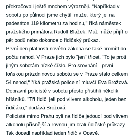
překračovali ještě mnohem výrazněji. "Například v
sobotu po půlnoci jsme chytili muže, který jel na
padesátce 119 kilometrů za hodinu," říká náměstek
pražského primátora Rudolf Blažek. Muž může přijít o
pět bodů nebo dokonce o řidičský průkaz.
První den platnosti nového zákona se také promítl do
počtu nehod. V Praze jich bylo "jen" třicet. "To je proti
jiným sobotám nízké číslo. Pro srovnání - první
loňskou prázdninovou sobotu se v Praze stalo celkem
54 nehod," říká pražská policejní mluvčí Eva Brožová.
Dopravní policisté v sobotu přesto přistihli několik
hříšníků. "Tři řidiči jeli pod vlivem alkoholu, jeden bez
řidičáku," dodává Brožová.
Policisté mimo Prahu byli na řidiče jedoucí pod vlivem
alkoholu přísnější a rovnou jim brali řidičské průkazy.
Tak dopadl například jeden řidič v Opavě.