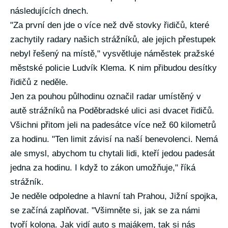
následujících dnech.
"Za první den jde o více než dvě stovky řidičů, které
zachytily radary našich strážníků, ale jejich přestupek
nebyl řešený na místě," vysvětluje náměstek pražské
městské policie Ludvík Klema. K nim přibudou desítky
řidičů z neděle.
Jen za pouhou půlhodinu označil radar umístěný v
autě strážníků na Poděbradské ulici asi dvacet řidičů.
Všichni přitom jeli na padesátce více než 60 kilometrů
za hodinu. "Ten limit závisí na naší benevolenci. Nemá
ale smysl, abychom tu chytali lidi, kteří jedou padesát
jedna za hodinu. I když to zákon umožňuje," říká
strážník.
Je neděle odpoledne a hlavní tah Prahou, Jižní spojka,
se začíná zaplňovat. "Všimněte si, jak se za námi
tvoří kolona. Jak vidí auto s majákem, tak si nás