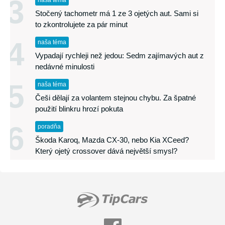
3
naša téma
Stočený tachometr má 1 ze 3 ojetých aut. Sami si
to zkontrolujete za pár minut
4
naša téma
Vypadají rychleji než jedou: Sedm zajímavých aut z
nedávné minulosti
5
naša téma
Češi dělají za volantem stejnou chybu. Za špatné
použití blinkru hrozí pokuta
6
poradňa
Škoda Karoq, Mazda CX-30, nebo Kia XCeed?
Který ojetý crossover dává největší smysl?