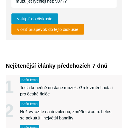
můžu jet rychleji než 90???
vstúpiť do diskusie
vložiť príspevok do tejto diskusie
Nejčtenější články předchozích 7 dnů
1
naša téma
Tesla konečně dostane mozek. Grok změní auta i
pro české řidiče
2
naša téma
Než vyrazíte na dovolenou, změřte si auto. Letos
se pokutují i největší banality