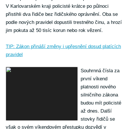
V Karlovarském kraji policisté krátce po půlnoci
přistihli dva řidiče bez řidičského oprávnění. Oba se
podle nových pravidel dopustili trestného činu, a hrozí
jim pokuta až 50 tisíc korun nebo rok vězení.
TIP: Zákon přináší změny i upřesnění dosud platících
pravidel
Souhrnná čísla za
první víkend
platnosti nového
silničního zákona
budou mít policisté
až dnes. Další
stovky řidičů se
však o svém víkendovém přestupku dozvědí v