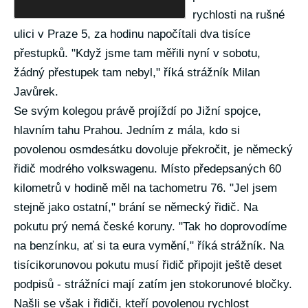
rychlosti na rušné
ulici v Praze 5, za hodinu napočítali dva tisíce
přestupků. "Když jsme tam měřili nyní v sobotu,
žádný přestupek tam nebyl," říká strážník Milan
Javůrek.
Se svým kolegou právě projíždí po Jižní spojce,
hlavním tahu Prahou. Jedním z mála, kdo si
povolenou osmdesátku dovoluje překročit, je německý
řidič modrého volkswagenu. Místo předepsaných 60
kilometrů v hodině měl na tachometru 76. "Jel jsem
stejně jako ostatní," brání se německý řidič. Na
pokutu prý nemá české koruny. "Tak ho doprovodíme
na benzínku, ať si ta eura vymění," říká strážník. Na
tisícikorunovou pokutu musí řidič připojit ještě deset
podpisů - strážníci mají zatím jen stokorunové bločky.
Našli se však i řidiči, kteří povolenou rychlost