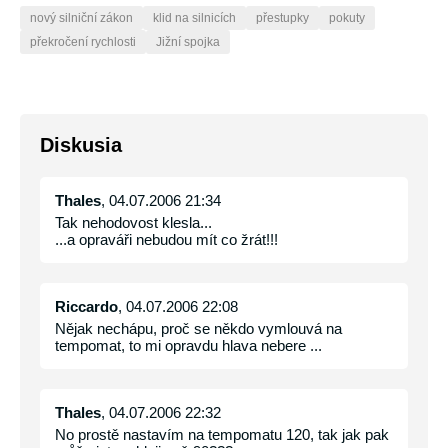
nový silniční zákon
klid na silnicích
přestupky
pokuty
překročení rychlosti
Jižní spojka
Diskusia
Thales
, 04.07.2006 21:34
Tak nehodovost klesla...
...a opraváři nebudou mít co žrát!!!
Riccardo
, 04.07.2006 22:08
Nějak nechápu, proč se někdo vymlouvá na
tempomat, to mi opravdu hlava nebere ...
Thales
, 04.07.2006 22:32
No prostě nastavím na tempomatu 120, tak jak pak