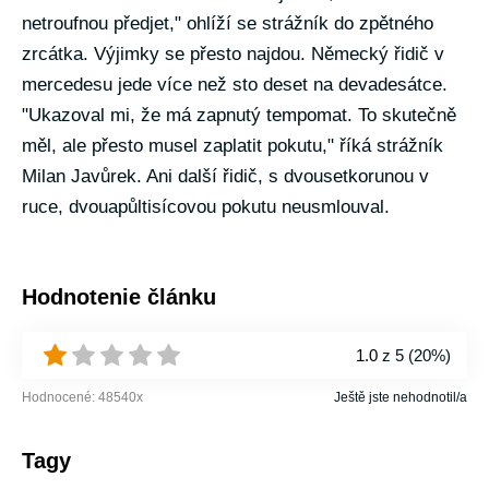
netroufnou předjet," ohlíží se strážník do zpětného
zrcátka. Výjimky se přesto najdou. Německý řidič v
mercedesu jede více než sto deset na devadesátce.
"Ukazoval mi, že má zapnutý tempomat. To skutečně
měl, ale přesto musel zaplatit pokutu," říká strážník
Milan Javůrek. Ani další řidič, s dvousetkorunou v
ruce, dvouapůltisícovou pokutu neusmlouval.
Hodnotenie článku
1.0
z 5 (
20%
)
Hodnocené:
48540
x
Ještě jste nehodnotil/a
Tagy