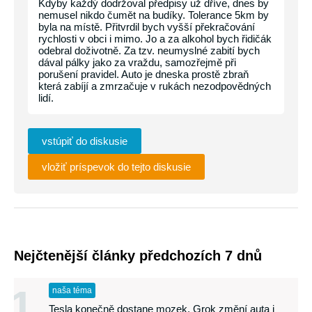
Kdyby každý dodržoval předpisy už dříve, dnes by
nemusel nikdo čumět na budíky. Tolerance 5km by
byla na místě. Přitvrdil bych vyšší překračování
rychlosti v obci i mimo. Jo a za alkohol bych řidičák
odebral doživotně. Za tzv. neumyslné zabití bych
dával pálky jako za vraždu, samozřejmě při
porušení pravidel. Auto je dneska prostě zbraň
která zabíjí a zmrzačuje v rukách nezodpovědných
lidí.
vstúpiť do diskusie
vložiť príspevok do tejto diskusie
Nejčtenější články předchozích 7 dnů
1
naša téma
Tesla konečně dostane mozek. Grok změní auta i