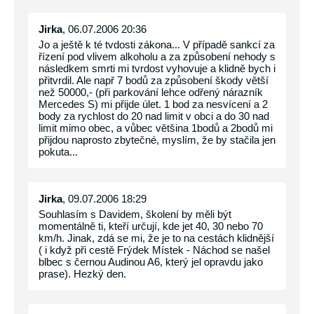
Jirka
, 06.07.2006 20:36
Jo a ještě k té tvdosti zákona... V případě sankcí za
řízení pod vlivem alkoholu a za způsobení nehody s
následkem smrti mi tvrdost vyhovuje a klidně bych i
přitvrdil. Ale např 7 bodů za způsobení škody větší
než 50000,- (při parkování lehce odřený nárazník
Mercedes S) mi přijde úlet. 1 bod za nesvícení a 2
body za rychlost do 20 nad limit v obci a do 30 nad
limit mimo obec, a vůbec většina 1bodů a 2bodů mi
přijdou naprosto zbytečné, myslím, že by stačila jen
pokuta...
Jirka
, 09.07.2006 18:29
Souhlasím s Davidem, školení by měli být
momentálně ti, kteří určují, kde jet 40, 30 nebo 70
km/h. Jinak, zdá se mi, že je to na cestách klidnější
( i když při cestě Frýdek Místek - Náchod se našel
blbec s černou Audinou A6, který jel opravdu jako
prase). Hezký den.