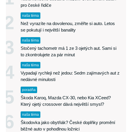
pro české řidiče
2
naša téma
Než vyrazíte na dovolenou, změřte si auto. Letos
se pokutují i největší banality
3
naša téma
Stočený tachometr má 1 ze 3 ojetých aut. Sami si
to zkontrolujete za pár minut
4
naša téma
Vypadají rychleji než jedou: Sedm zajímavých aut z
nedávné minulosti
5
poradňa
Škoda Karoq, Mazda CX-30, nebo Kia XCeed?
Který ojetý crossover dává největší smysl?
6
naša téma
Škodovka jako obytňák? České doplňky promění
běžné auto v pohodlnou ložnici