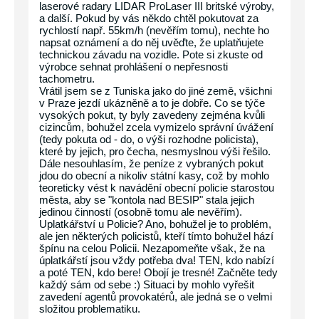
laserové radary LIDAR ProLaser III britské výroby,
a další. Pokud by vás někdo chtěl pokutovat za
rychlostí např. 55km/h (nevěřím tomu), nechte ho
napsat oznámení a do něj uvěďte, že uplatňujete
technickou závadu na vozidle. Pote si zkuste od
výrobce sehnat prohlášení o nepřesnosti
tachometru.
Vrátil jsem se z Tuniska jako do jiné země, všichni
v Praze jezdí ukázněně a to je dobře. Co se týče
vysokých pokut, ty byly zavedeny zejména kvůli
cizincům, bohužel zcela vymizelo správní úvážení
(tedy pokuta od - do, o výši rozhodne policista),
které by jejich, pro čecha, nesmyslnou výši řešilo.
Dále nesouhlasím, že peníze z vybraných pokut
jdou do obecní a nikoliv státní kasy, což by mohlo
teoreticky vést k navádění obecní policie starostou
města, aby se "kontola nad BESIP" stala jejich
jedinou činností (osobně tomu ale nevěřím).
Uplatkářství u Policie? Ano, bohužel je to problém,
ale jen některých policistů, kteří tímto bohužel hází
špínu na celou Policii. Nezapomeňte však, že na
úplatkářstí jsou vždy potřeba dva! TEN, kdo nabízí
a poté TEN, kdo bere! Obojí je tresné! Začněte tedy
každý sám od sebe :) Situaci by mohlo vyřešit
zavedení agentů provokatérů, ale jedná se o velmi
složitou problematiku.