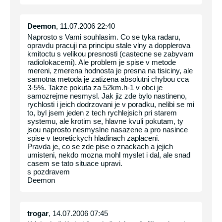
Deemon
, 11.07.2006 22:40
Naprosto s Vami souhlasim. Co se tyka radaru,
opravdu pracuji na principu stale vlny a dopplerova
kmitoctu s velikou presnosti (castecne se zabyvam
radiolokacemi). Ale problem je spise v metode
mereni, zmerena hodnosta je presna na tisiciny, ale
samotna metoda je zatizena absolutni chybou cca
3-5%. Takze pokuta za 52km.h-1 v obci je
samozrejme nesmysl. Jak jiz zde bylo nastineno,
rychlosti i jeich dodrzovani je v poradku, nelibi se mi
to, byl jsem jeden z tech rychlejsich pri starem
systemu, ale krotim se, hlavne kvuli pokutam, ty
jsou naprosto nesmyslne nasazene a pro nasince
spise v teoretickych hladinach zaplaceni.
Pravda je, co se zde pise o znackach a jejich
umisteni, nekdo mozna mohl myslet i dal, ale snad
casem se tato situace upravi.
s pozdravem
Deemon
trogar
, 14.07.2006 07:45