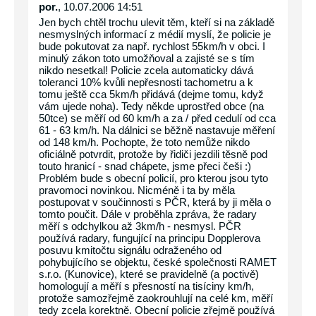
por.
, 10.07.2006 14:51
Jen bych chtěl trochu ulevit těm, kteří si na základě
nesmyslných informací z médií myslí, že policie je
bude pokutovat za např. rychlost 55km/h v obci. I
minulý zákon toto umožňoval a zajisté se s tím
nikdo nesetkal! Policie zcela automaticky dává
toleranci 10% kvůli nepřesnosti tachometru a k
tomu ještě cca 5km/h přidává (dejme tomu, když
vám ujede noha). Tedy někde uprostřed obce (na
50tce) se měří od 60 km/h a za / před cedulí od cca
61 - 63 km/h. Na dálnici se běžně nastavuje měření
od 148 km/h. Pochopte, že toto nemůže nikdo
oficiálně potvrdit, protože by řidiči jezdili těsně pod
touto hranicí - snad chápete, jsme přeci češi :)
Problém bude s obecní policií, pro kterou jsou tyto
pravomoci novinkou. Nicméně i ta by měla
postupovat v součinnosti s PČR, která by ji měla o
tomto poučit. Dále v proběhla zpráva, že radary
měří s odchylkou až 3km/h - nesmysl. PČR
používá radary, fungující na principu Dopplerova
posuvu kmitočtu signálu odraženého od
pohybujícího se objektu, české společnosti RAMET
s.r.o. (Kunovice), které se pravidelně (a poctivě)
homologují a měří s přesností na tisíciny km/h,
protože samozřejmě zaokrouhlují na celé km, měří
tedy zcela korektně. Obecní policie zřejmě používá