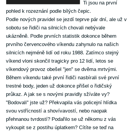
Ti jsou na první
pohled k rozeznání podle bílých čepic.
Podle nových pravidel se jezdí teprve pár dní, ale už v
sobotu se řidiči na silnicích chovali nebývale
ukázněně. Podle prvních statistik dokonce během
prvního červencového víkendu zahynulo na našich
silnicích nejméně lidí od roku 1988. Zatímco stejný
víkend vloni skončil tragicky pro 12 lidí, letos se
víkendový provoz obešel "jen" se dvěma mrtvými.
Během víkendu také první řidiči nasbírali své první
trestné body, jeden už dokonce přišel o řidičský
průkaz. A jak se s novými pravidly sžíváte vy?
"Bodovali" jste už? Překvapila vás policejní hlídka
svou vstřícností a shovívavostí, nebo naopak
přehnanou tvrdostí? Podařilo se už někomu z vás
vykoupit se z postihu úplatkem? Cítíte se teď na