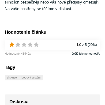
silnicích bezpečněji nebo vás nové předpisy omezují?
Na vaše postřehy se těšíme v diskusi.
Hodnotenie článku
1.0
z 5 (
20%
)
Hodnocené:
48540
x
Ještě jste nehodnotil/a
Tagy
diskuse
bodový systém
Diskusia