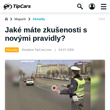
Magazín
Aktuality
1889
Jaké máte zkušenosti s
novými pravidly?
Aktuality
Redakce TipCars.com
|
04.07.2006