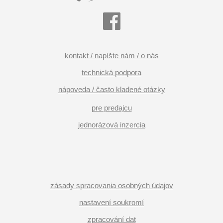
kontakt / napíšte nám / o nás
technická podpora
nápoveda / často kladené otázky
pre predajcu
jednorázová inzercia
zásady spracovania osobných údajov
nastavení soukromí
zpracování dat