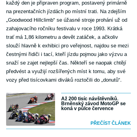
každý den je připraven program, postavený primárně
na prezentačních jízdách po místní trati. Na zdejším
„Goodwood Hillclimb“ se úžasné stroje prohání už od
zahajovacího ročníku festivalu v roce 1993. Krátká
trať má 1,86 kilometru a devět zatáček, a ačkoliv
slouží hlavně k exhibici pro veřejnost, najdou se mezi
čestnými řidiči i tací, kteří jízdu pojmou jako výzvu a
snaží se zajet nejlepší čas. Někteří se naopak chtějí
předvést a využijí rozšířených míst k tomu, aby své
vozy před tisícovkami diváků roztočili do „donutů“.
Až 200 tisíc návštěvníků.
Brněnský závod MotoGP se
koná v půlce července
PŘEČÍST ČLÁNEK