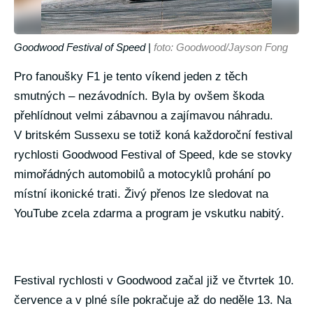
Goodwood Festival of Speed
|
foto: Goodwood/Jayson Fong
Pro fanoušky F1 je tento víkend jeden z těch
smutných – nezávodních. Byla by ovšem škoda
přehlídnout velmi zábavnou a zajímavou náhradu.
V britském Sussexu se totiž koná každoroční festival
rychlosti Goodwood Festival of Speed, kde se stovky
mimořádných automobilů a motocyklů prohání po
místní ikonické trati. Živý přenos lze sledovat na
YouTube zcela zdarma a program je vskutku nabitý.
Festival rychlosti v Goodwood začal již ve čtvrtek 10.
července a v plné síle pokračuje až do neděle 13. Na