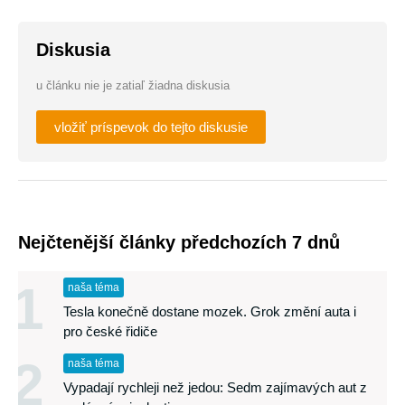
Diskusia
u článku nie je zatiaľ žiadna diskusia
vložiť príspevok do tejto diskusie
Nejčtenější články předchozích 7 dnů
1
naša téma
Tesla konečně dostane mozek. Grok změní auta i
pro české řidiče
2
naša téma
Vypadají rychleji než jedou: Sedm zajímavých aut z