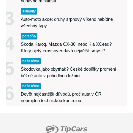
nedávné minulosti
3
aktuality
Auto-moto akce: druhý srpnový víkend nabídne
všechny typy
4
poradňa
Škoda Karoq, Mazda CX-30, nebo Kia XCeed?
Který ojetý crossover dává největší smysl?
5
naša téma
Škodovka jako obytňák? České doplňky promění
běžné auto v pohodlnou ložnici
6
naša téma
Devět nejčastější důvodů, proč auta v ČR
neprojdou technickou kontrolou