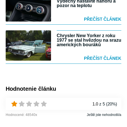
Výdechy nastavte nahoru a
pozor na teplotu
PŘEČÍST ČLÁNEK
Chrysler New Yorker z roku
1977 se stal hvězdou na srazu
amerických bouráků
PŘEČÍST ČLÁNEK
Hodnotenie článku
1.0
z 5 (
20%
)
Hodnocené:
48540
x
Ještě jste nehodnotil/a