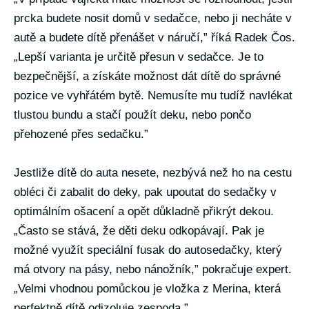
prcka budete nosit domů v sedačce, nebo ji necháte v
autě a budete dítě přenášet v náručí,” říká Radek Čos.
„Lepší varianta je určitě přesun v sedačce. Je to
bezpečnější, a získáte možnost dát dítě do správné
pozice ve vyhřátém bytě. Nemusíte mu tudíž navlékat
tlustou bundu a stačí použít deku, nebo pončo
přehozené přes sedačku.”
Jestliže dítě do auta nesete, nezbývá než ho na cestu
obléci či zabalit do deky, pak upoutat do sedačky v
optimálním ošacení a opět důkladně přikrýt dekou.
„Často se stává, že děti deku odkopávají. Pak je
možné využít speciální fusak do autosedačky, který
má otvory na pásy, nebo nánožník,” pokračuje expert.
„Velmi vhodnou pomůckou je vložka z Merina, která
perfektně dítě odizoluje zespoda.”