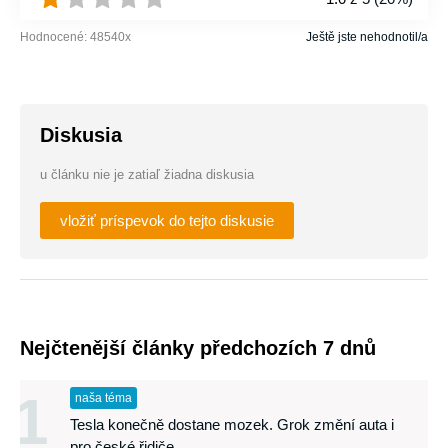
Hodnocené:
48540
x
Ještě jste nehodnotil/a
Diskusia
u článku nie je zatiaľ žiadna diskusia
vložiť príspevok do tejto diskusie
Nejčtenější články předchozích 7 dnů
1
naša téma
Tesla konečně dostane mozek. Grok změní auta i
pro české řidiče