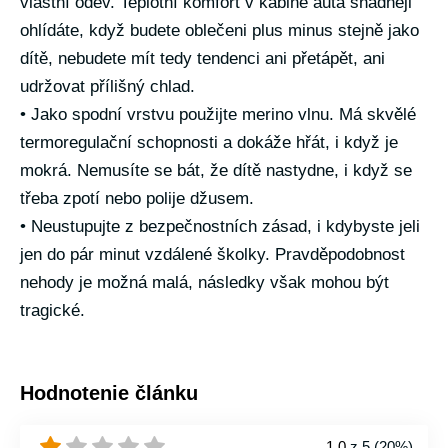
vlastní oděv. Teplotní komfort v kabině auta snadněji
ohlídáte, když budete oblečeni plus minus stejně jako
dítě, nebudete mít tedy tendenci ani přetápět, ani
udržovat přílišný chlad.
• Jako spodní vrstvu použijte merino vlnu. Má skvělé
termoregulační schopnosti a dokáže hřát, i když je
mokrá. Nemusíte se bát, že dítě nastydne, i když se
třeba zpotí nebo polije džusem.
• Neustupujte z bezpečnostních zásad, i kdybyste jeli
jen do pár minut vzdálené školky. Pravděpodobnost
nehody je možná malá, následky však mohou být
tragické.
Hodnotenie článku
1.0
z 5 (
20%
)