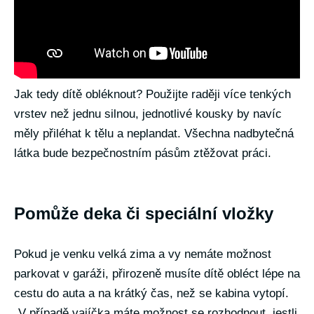
Jak tedy dítě obléknout? Použijte raději více tenkých
vrstev než jednu silnou, jednotlivé kousky by navíc
měly přiléhat k tělu a neplandat. Všechna nadbytečná
látka bude bezpečnostním pásům ztěžovat práci.
Pomůže deka či speciální vložky
Pokud je venku velká zima a vy nemáte možnost
parkovat v garáži, přirozeně musíte dítě obléct lépe na
cestu do auta a na krátký čas, než se kabina vytopí.
„V případě vajíčka máte možnost se rozhodnout, jestli