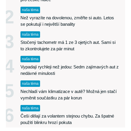
2
naša téma
Než vyrazíte na dovolenou, změřte si auto. Letos
se pokutují i největší banality
3
naša téma
Stočený tachometr má 1 ze 3 ojetých aut. Sami si
to zkontrolujete za pár minut
4
naša téma
Vypadají rychleji než jedou: Sedm zajímavých aut z
nedávné minulosti
5
naša téma
Nechladí vám klimatizace v autě? Možná jen stačí
vyměnit součástku za pár korun
6
naša téma
Češi dělají za volantem stejnou chybu. Za špatné
použití blinkru hrozí pokuta