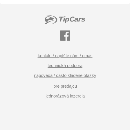
kontakt / napíšte nám / o nás
technická podpora
nápoveda / často kladené otázky
pre predajcu
jednorázová inzercia