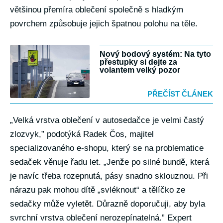
většinou přemíra oblečení společně s hladkým
povrchem způsobuje jejich špatnou polohu na těle.
Nový bodový systém: Na tyto
přestupky si dejte za
volantem velký pozor
PŘEČÍST ČLÁNEK
„Velká vrstva oblečení v autosedačce je velmi častý
zlozvyk,” podotýká Radek Čos, majitel
specializovaného e-shopu, který se na problematice
sedaček věnuje řadu let. „Jenže po silné bundě, která
je navíc třeba rozepnutá, pásy snadno sklouznou. Při
nárazu pak mohou dítě „svléknout“ a tělíčko ze
sedačky může vyletět. Důrazně doporučuji, aby byla
svrchní vrstva oblečení nerozepínatelná.” Expert