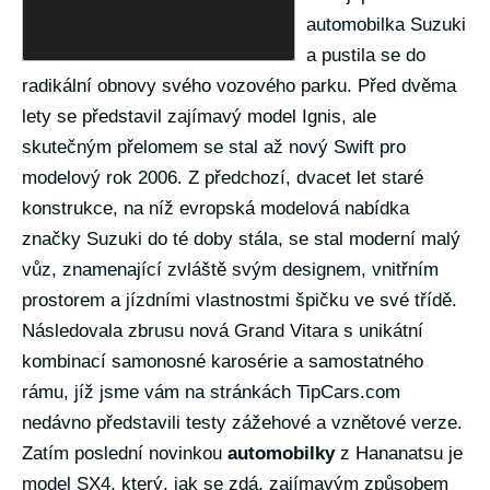
automobilka Suzuki
a pustila se do
radikální obnovy svého vozového parku. Před dvěma
lety se představil zajímavý model Ignis, ale
skutečným přelomem se stal až nový Swift pro
modelový rok 2006. Z předchozí, dvacet let staré
konstrukce, na níž evropská modelová nabídka
značky Suzuki do té doby stála, se stal moderní malý
vůz, znamenající zvláště svým designem, vnitřním
prostorem a jízdními vlastnostmi špičku ve své třídě.
Následovala zbrusu nová Grand Vitara s unikátní
kombinací samonosné karosérie a samostatného
rámu, jíž jsme vám na stránkách TipCars.com
nedávno představili testy zážehové a vznětové verze.
Zatím poslední novinkou
automobilky
z Hananatsu je
model SX4, který, jak se zdá, zajímavým způsobem