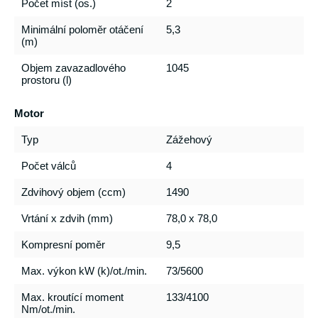
Počet míst (os.)
2
Minimální poloměr otáčení
5,3
(m)
Objem zavazadlového
1045
prostoru (l)
Motor
Typ
Zážehový
Počet válců
4
Zdvihový objem (ccm)
1490
Vrtání x zdvih (mm)
78,0 x 78,0
Kompresní poměr
9,5
Max. výkon kW (k)/ot./min.
73/5600
Max. kroutící moment
133/4100
Nm/ot./min.