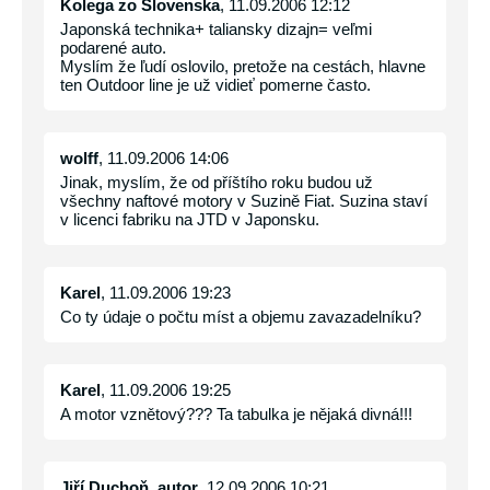
Kolega zo Slovenska
, 11.09.2006 12:12
Japonská technika+ taliansky dizajn= veľmi
podarené auto.
Myslím že ľudí oslovilo, pretože na cestách, hlavne
ten Outdoor line je už vidieť pomerne často.
wolff
, 11.09.2006 14:06
Jinak, myslím, že od příštího roku budou už
všechny naftové motory v Suzině Fiat. Suzina staví
v licenci fabriku na JTD v Japonsku.
Karel
, 11.09.2006 19:23
Co ty údaje o počtu míst a objemu zavazadelníku?
Karel
, 11.09.2006 19:25
A motor vznětový??? Ta tabulka je nějaká divná!!!
Jiří Duchoň, autor
, 12.09.2006 10:21