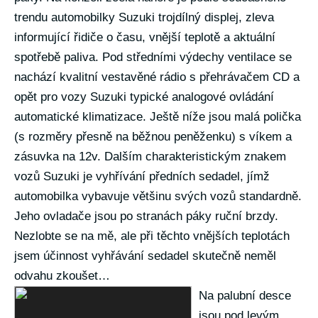
trendu automobilky Suzuki trojdílný displej, zleva
informující řidiče o času, vnější teplotě a aktuální
spotřebě paliva. Pod středními výdechy ventilace se
nachází kvalitní vestavěné rádio s přehrávačem CD a
opět pro vozy Suzuki typické analogové ovládání
automatické klimatizace. Ještě níže jsou malá polička
(s rozměry přesně na běžnou peněženku) s víkem a
zásuvka na 12v. Dalším charakteristickým znakem
vozů Suzuki je vyhřívání předních sedadel, jímž
automobilka vybavuje většinu svých vozů standardně.
Jeho ovladače jsou po stranách páky ruční brzdy.
Nezlobte se na mě, ale při těchto vnějších teplotách
jsem účinnost vyhřávání sedadel skutečně neměl
odvahu zkoušet…
Na palubní desce
jsou pod levým