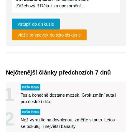
Zážehový!!! Děkuji za upozornění...
vstúpiť do diskusie
vložiť príspevok do tejto diskusie
Nejčtenější články předchozích 7 dnů
1
naša téma
Tesla konečně dostane mozek. Grok změní auta i
pro české řidiče
2
naša téma
Než vyrazíte na dovolenou, změřte si auto. Letos
se pokutují i největší banality