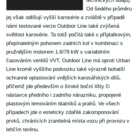
technických údajů).
Od šedého průměru
jej však odlišují vyšší karosérie a zvláště v případě
námi testované verze Outdoor Line také zvýšená
světlost karosérie. Ta totiž počítá také s příplatkovým,
přepínatelným pohonem zadních kol v kombinaci s
pružnějším motorem 1,6/79 kW s variabilním
časováním ventilů VVT. Outdoor Line má oproti Urban
Line kromě vyššího podvozku také výrazně bohatší
ochranné oplastování vnějších karosářských dílů,
přičemž jde především o široké boční lišty či
nástavce předního i zadního nárazníku, propojené
plastovým lemováním blatníků a prahů. Ve všech
případech jde o esteticky zdařilé zakomponování
prvků, chránících zranitelná místa vozu při provozu v
lehčím terénu.