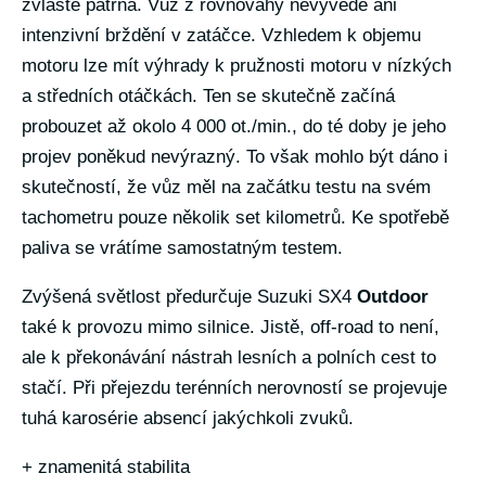
zvláště patrná. Vůz z rovnováhy nevyvede ani
intenzivní brždění v zatáčce. Vzhledem k objemu
motoru lze mít výhrady k pružnosti motoru v nízkých
a středních otáčkách. Ten se skutečně začíná
probouzet až okolo 4 000 ot./min., do té doby je jeho
projev poněkud nevýrazný. To však mohlo být dáno i
skutečností, že vůz měl na začátku testu na svém
tachometru pouze několik set kilometrů. Ke spotřebě
paliva se vrátíme samostatným testem.
Zvýšená světlost předurčuje Suzuki SX4
Outdoor
také k provozu mimo silnice. Jistě, off-road to není,
ale k překonávání nástrah lesních a polních cest to
stačí. Při přejezdu terénních nerovností se projevuje
tuhá karosérie absencí jakýchkoli zvuků.
+ znamenitá stabilita