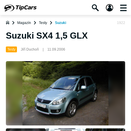
Magazín
Testy
Suzuki
1922
Suzuki SX4 1,5 GLX
Testy
Jiří Duchoň
|
11.09.2006