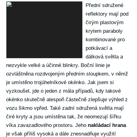
Přední sdružené
reflektory mají pod
čirým plastovým
krytem paraboly
kombinované pro
potkávací a
dálková světla a
nezvykle velké a účinné blinkry. Boční linie je
ozvláštněna rozdvojeným předním sloupkem, v němž
je umístěno trojúhelníkové okénko. Jak jsem si
vyzkoušel, jde o jeden z mála případů, kdy takové
okénko skutečně alespoň částečně zlepšuje výhled z
vozu šikmo vpřed. Také zadní sdružená světla mají
čiré kryty a jsou umístěna tak, že neomezují šířku
víka zavazadlového prostoru. Jeho
nakládací hrana
je však příliš vysoká a dále znesnadňuje využití