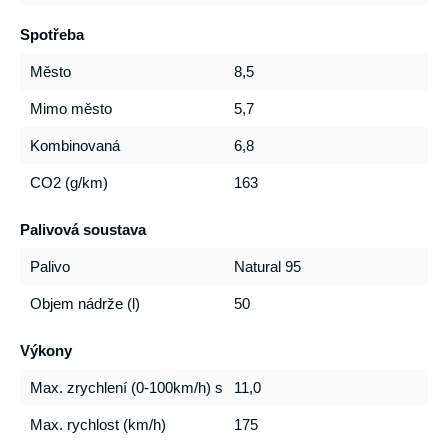
Spotřeba
Město
8,5
Mimo město
5,7
Kombinovaná
6,8
CO2 (g/km)
163
Palivová soustava
Palivo
Natural 95
Objem nádrže (l)
50
Výkony
Max. zrychlení (0-100km/h) s
11,0
Max. rychlost (km/h)
175