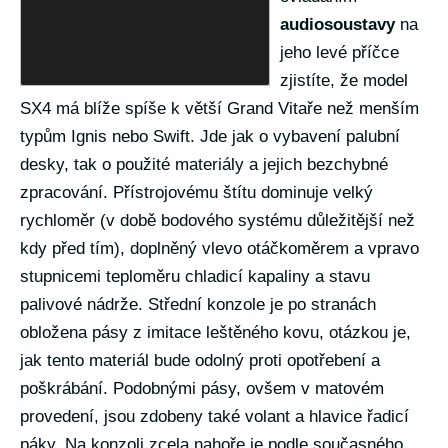
audiosoustavy
na
jeho levé příčce
zjistíte, že model
SX4 má blíže spíše k větší Grand Vitaře než menším
typům Ignis nebo Swift. Jde jak o vybavení palubní
desky, tak o použité materiály a jejich bezchybné
zpracování. Přístrojovému štítu dominuje velký
rychloměr (v době bodového systému důležitější než
kdy před tím), doplněný vlevo otáčkoměrem a vpravo
stupnicemi teploměru chladicí kapaliny a stavu
palivové nádrže. Střední konzole je po stranách
obložena pásy z imitace leštěného kovu, otázkou je,
jak tento materiál bude odolný proti opotřebení a
poškrábání. Podobnými pásy, ovšem v matovém
provedení, jsou zdobeny také volant a hlavice řadicí
páky. Na konzoli zcela nahoře je podle současného