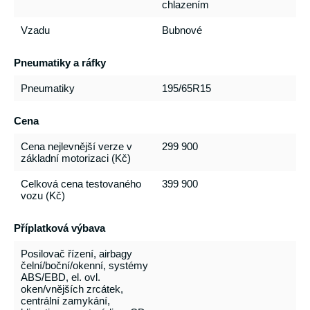
chlazením
Vzadu
Bubnové
Pneumatiky a ráfky
Pneumatiky
195/65R15
Cena
Cena nejlevnější verze v
299 900
základní motorizaci (Kč)
Celková cena testovaného
399 900
vozu (Kč)
Příplatková výbava
Posilovač řízení, airbagy
čelní/boční/okenní, systémy
ABS/EBD, el. ovl.
oken/vnějších zrcátek,
centrální zamykání,