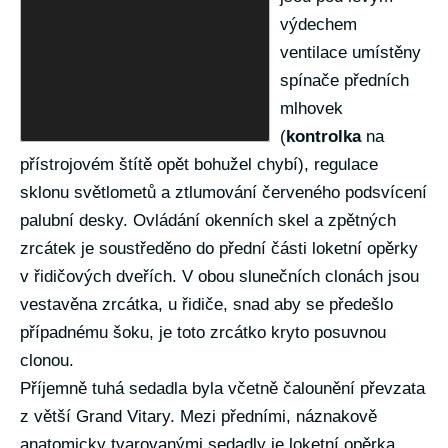
výdechem
ventilace umístěny
spínače předních
mlhovek
(
kontrolka
na
přístrojovém štítě opět bohužel chybí), regulace
sklonu světlometů a ztlumování červeného podsvícení
palubní desky. Ovládání okenních skel a zpětných
zrcátek je soustředěno do přední části loketní opěrky
v řidičových dveřích. V obou slunečních clonách jsou
vestavěna zrcátka, u řidiče, snad aby se předešlo
případnému šoku, je toto zrcátko kryto posuvnou
clonou.
Příjemně tuhá sedadla byla včetně čalounění převzata
z větší Grand Vitary. Mezi předními, náznakově
anatomicky tvarovanými sedadly je loketní opěrka,