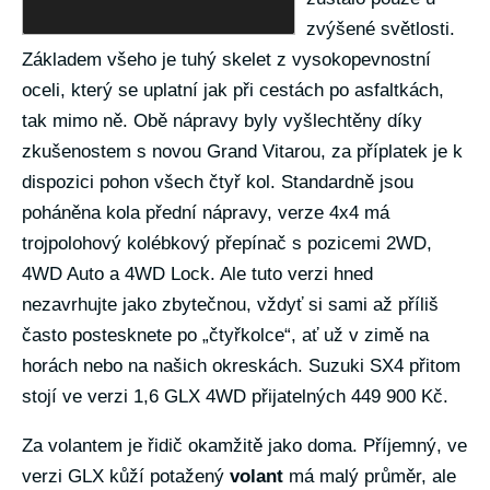
zvýšené světlosti.
Základem všeho je tuhý skelet z vysokopevnostní
oceli, který se uplatní jak při cestách po asfaltkách,
tak mimo ně. Obě nápravy byly vyšlechtěny díky
zkušenostem s novou Grand Vitarou, za příplatek je k
dispozici pohon všech čtyř kol. Standardně jsou
poháněna kola přední nápravy, verze 4x4 má
trojpolohový kolébkový přepínač s pozicemi 2WD,
4WD Auto a 4WD Lock. Ale tuto verzi hned
nezavrhujte jako zbytečnou, vždyť si sami až příliš
často postesknete po „čtyřkolce“, ať už v zimě na
horách nebo na našich okreskách. Suzuki SX4 přitom
stojí ve verzi 1,6 GLX 4WD přijatelných 449 900 Kč.
Za volantem je řidič okamžitě jako doma. Příjemný, ve
verzi GLX kůží potažený
volant
má malý průměr, ale