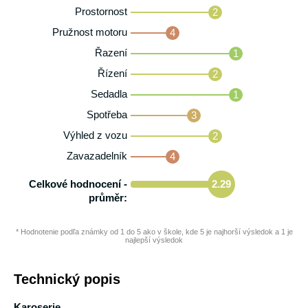
Prostornost
2
Pružnost motoru
4
Řazení
1
Řízení
2
Sedadla
1
Spotřeba
3
Výhled z vozu
2
Zavazadelník
4
Celkové hodnocení -
2.29
průměr:
* Hodnotenie podľa známky od 1 do 5 ako v škole, kde 5 je najhorší výsledok a 1 je
najlepší výsledok
Technický popis
Karoserie