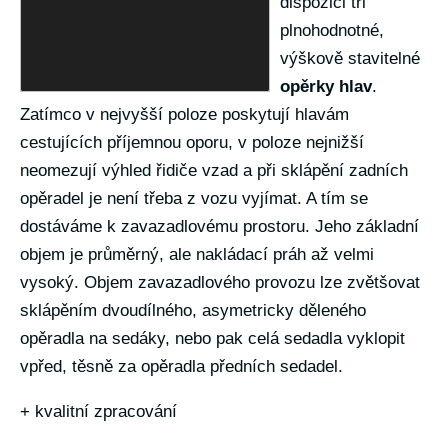
dispozici tři
plnohodnotné,
výškově stavitelné
opěrky hlav
.
Zatímco v nejvyšší poloze poskytují hlavám
cestujících příjemnou oporu, v poloze nejnižší
neomezují výhled řidiče vzad a při sklápění zadních
opěradel je není třeba z vozu vyjímat. A tím se
dostáváme k zavazadlovému prostoru. Jeho základní
objem je průměrný, ale nakládací práh až velmi
vysoký. Objem zavazadlového provozu lze zvětšovat
sklápěním dvoudílného, asymetricky děleného
opěradla na sedáky, nebo pak celá sedadla vyklopit
vpřed, těsně za opěradla předních sedadel.
+ kvalitní zpracování