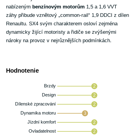
nabízeným
benzínovým motorům
1,5 a 1,6 VVT
záhy přibude vznětový „common-rail“ 1,9 DDCI z dílen
Renaultu. SX4 svým charakterem osloví zejména
dynamicky žijící motoristy a řidiče se zvýšenými
nároky na provoz v nejrůznějších podmínkách.
Hodnotenie
Brzdy
2
Design
2
Dílenské zpracování
2
Dynamika motoru
3
Jízdní komfort
2
Ovladatelnost
2