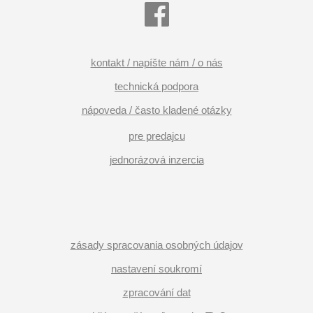
kontakt / napíšte nám / o nás
technická podpora
nápoveda / často kladené otázky
pre predajcu
jednorázová inzercia
zásady spracovania osobných údajov
nastavení soukromí
zpracování dat