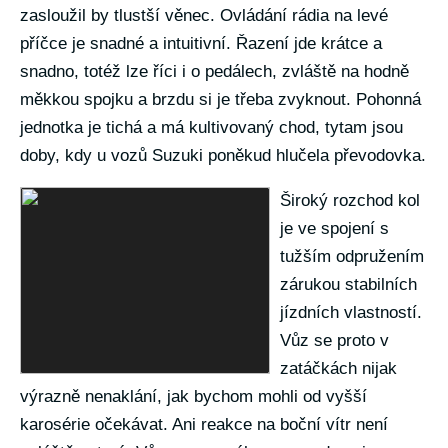
zasloužil by tlustší věnec. Ovládání rádia na levé
příčce je snadné a intuitivní. Řazení jde krátce a
snadno, totéž lze říci i o pedálech, zvláště na hodně
měkkou spojku a brzdu si je třeba zvyknout. Pohonná
jednotka je tichá a má kultivovaný chod, tytam jsou
doby, kdy u vozů Suzuki poněkud hlučela převodovka.
Široký rozchod kol
je ve spojení s
tužším odpružením
zárukou stabilních
jízdních vlastností.
Vůz se proto v
zatáčkách nijak
výrazně nenaklání, jak bychom mohli od vyšší
karosérie očekávat. Ani reakce na boční vítr není