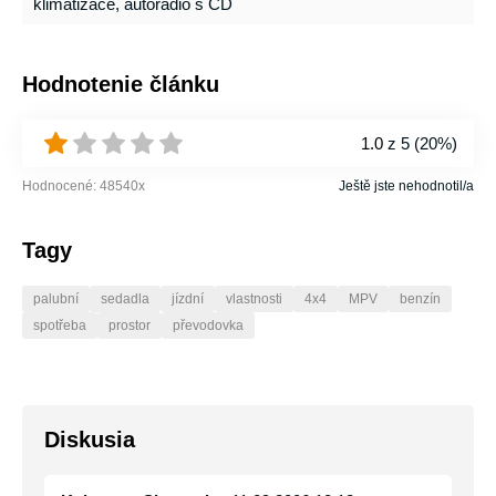
klimatizace, autorádio s CD
Hodnotenie článku
1.0
z 5 (
20%
)
Hodnocené:
48540
x
Ještě jste nehodnotil/a
Tagy
palubní
sedadla
jízdní
vlastnosti
4x4
MPV
benzín
spotřeba
prostor
převodovka
Diskusia