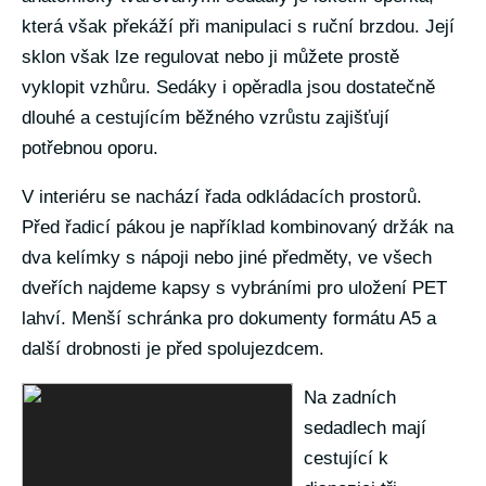
která však překáží při manipulaci s ruční brzdou. Její
sklon však lze regulovat nebo ji můžete prostě
vyklopit vzhůru. Sedáky i opěradla jsou dostatečně
dlouhé a cestujícím běžného vzrůstu zajišťují
potřebnou oporu.
V interiéru se nachází řada odkládacích prostorů.
Před řadicí pákou je například kombinovaný držák na
dva kelímky s nápoji nebo jiné předměty, ve všech
dveřích najdeme kapsy s vybráními pro uložení PET
lahví. Menší schránka pro dokumenty formátu A5 a
další drobnosti je před spolujezdcem.
Na zadních
sedadlech mají
cestující k