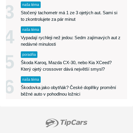
3
naša téma
Stočený tachometr má 1 ze 3 ojetých aut. Sami si
to zkontrolujete za pár minut
4
naša téma
Vypadají rychleji než jedou: Sedm zajímavých aut z
nedávné minulosti
5
poradňa
Škoda Karoq, Mazda CX-30, nebo Kia XCeed?
Který ojetý crossover dává největší smysl?
6
naša téma
Škodovka jako obytňák? České doplňky promění
běžné auto v pohodlnou ložnici