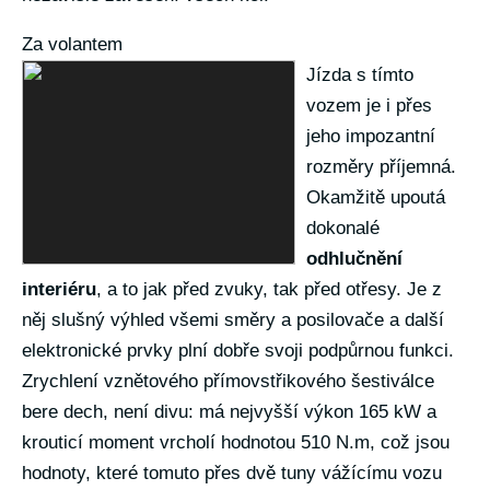
Za volantem
Jízda s tímto
vozem je i přes
jeho impozantní
rozměry příjemná.
Okamžitě upoutá
dokonalé
odhlučnění
interiéru
, a to jak před zvuky, tak před otřesy. Je z
něj slušný výhled všemi směry a posilovače a další
elektronické prvky plní dobře svoji podpůrnou funkci.
Zrychlení vznětového přímovstřikového šestiválce
bere dech, není divu: má nejvyšší výkon 165 kW a
krouticí moment vrcholí hodnotou 510 N.m, což jsou
hodnoty, které tomuto přes dvě tuny vážícímu vozu