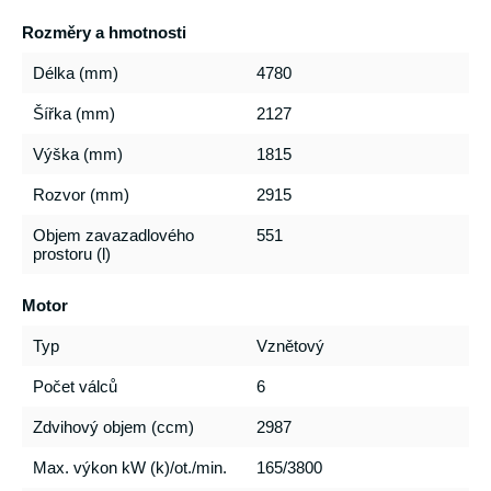
Rozměry a hmotnosti
Délka (mm)
4780
Šířka (mm)
2127
Výška (mm)
1815
Rozvor (mm)
2915
Objem zavazadlového
551
prostoru (l)
Motor
Typ
Vznětový
Počet válců
6
Zdvihový objem (ccm)
2987
Max. výkon kW (k)/ot./min.
165/3800