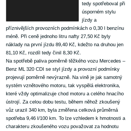
tedy spotřeboval při
úsporném stylu
jízdy a
příznivějších provozních podmínkách o 0,30 l benzínu
méně. Při ceně jednoho litru nafty 27,50 Kč byly
náklady na první jízdu 89,40 Kč, kdežto na druhou jen
81,10 Kč, rozdíl tedy činil 8,30 Kč.
Na spotřebě paliva poměrně těžkého vozu Mercedes –
Benz ML 320 CDI se styl jízdy a provozní podmínky
projevují poměrně nevýrazně. Na vině je jak samotný
systém vznětového motoru, tak vyspělá elektronika,
které vždy optimalizuje chod motoru a celého hnacího
ústrojí. Za celou dobu testu, během něhož zkoušený
vůz urazil 340 km, byla změřena celková průměrná
spotřeba 9,46 l/100 km. To lze vzhledem k hmotnosti a
charakteru zkoušeného vozu považovat za hodnotu