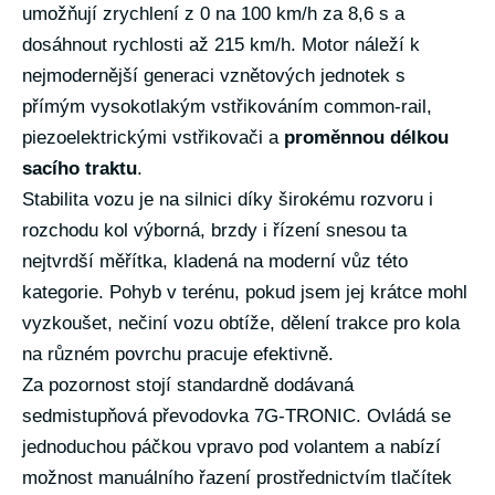
umožňují zrychlení z 0 na 100 km/h za 8,6 s a
dosáhnout rychlosti až 215 km/h. Motor náleží k
nejmodernější generaci vznětových jednotek s
přímým vysokotlakým vstřikováním common-rail,
piezoelektrickými vstřikovači a
proměnnou délkou
sacího traktu
.
Stabilita vozu je na silnici díky širokému rozvoru i
rozchodu kol výborná, brzdy i řízení snesou ta
nejtvrdší měřítka, kladená na moderní vůz této
kategorie. Pohyb v terénu, pokud jsem jej krátce mohl
vyzkoušet, nečiní vozu obtíže, dělení trakce pro kola
na různém povrchu pracuje efektivně.
Za pozornost stojí standardně dodávaná
sedmistupňová převodovka 7G-TRONIC. Ovládá se
jednoduchou páčkou vpravo pod volantem a nabízí
možnost manuálního řazení prostřednictvím tlačítek