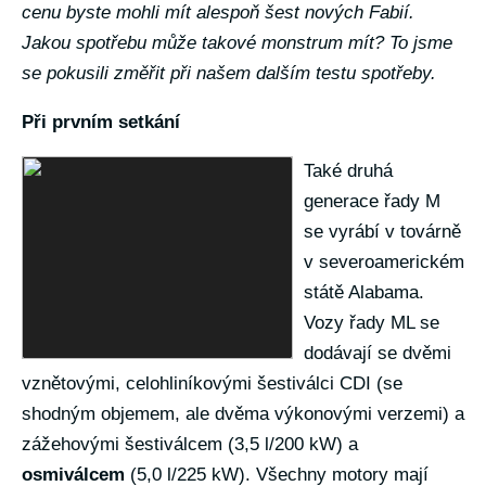
cenu byste mohli mít alespoň šest nových Fabií.
Jakou spotřebu může takové monstrum mít? To jsme
se pokusili změřit při našem dalším testu spotřeby.
Při prvním setkání
Také druhá
generace řady M
se vyrábí v továrně
v severoamerickém
státě Alabama.
Vozy řady ML se
dodávají se dvěmi
vznětovými, celohliníkovými šestiválci CDI (se
shodným objemem, ale dvěma výkonovými verzemi) a
zážehovými šestiválcem (3,5 l/200 kW) a
osmiválcem
(5,0 l/225 kW). Všechny motory mají