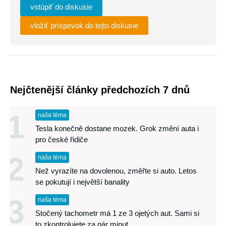
vstúpiť do diskusie
vložiť príspevok do tejto diskusie
Nejčtenější články předchozích 7 dnů
1
naša téma
Tesla konečně dostane mozek. Grok změní auta i
pro české řidiče
2
naša téma
Než vyrazíte na dovolenou, změřte si auto. Letos
se pokutují i největší banality
3
naša téma
Stočený tachometr má 1 ze 3 ojetých aut. Sami si
to zkontrolujete za pár minut