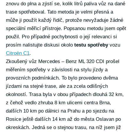
znovu do plna a zjistí se, kolik litrů paliva vůz na dané
trase spotřeboval. Tato metoda je velmi přesná a
může ji použít každý řidič, protože nevyžaduje žádné
speciální měřicí přístroje. Popsanou metodu jsem opět
použil. Pro případné pochybnosti o její relevanci si
prosím nalistujte diskusi okolo
testu spotřeby
vozu
Citroën C1
.
Zkoušený vůz Mercedes – Benz ML 320 CDI prošel
měřením spotřeby v závislosti na stylu jízdy a
provozních podmínkách. To bylo provedeno dvěma
jízdami na stejné trase, ale za zcela odlišných
okolností. Trasa byla v obou případech dlouhá 32 km,
z čehož vedlo zhruba 8 km ulicemi centra Brna,
dalších 10 km po dálnici na Prahu a po sjezdu na
Rosice ještě dalších 14 km až do města Oslavan po
okreskách. Jedná se o stejnou trasu, na níž jsem již