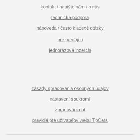
kontakt / napíšte nám / o nás
technická podpora
nápoveda / často kladené otázky
pre predajcu
jednorázová inzercia
zásady spracovania osobných údajov
nastavení soukromí
zpracování dat
pravidlá pre užívateľov webu TipCars