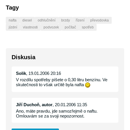
Tagy
nafta
diesel
odhlučnění
brzdy
řízení
převodovka
jízdní
vlastnosti
podvozek
počítač
spotřeb
Diskusia
Solik
, 19.01.2006 20:16
V rozdílu spotřeby píšete o 0,30 litru benzínu. Ve
skutečnosti to však určitě byla nafta
Jiří Duchoň, autor
, 20.01.2006 11:35
Ano, máte pravdu, jde samozřejmě o naftu.
Omlouvám se za svoji nepozornost.