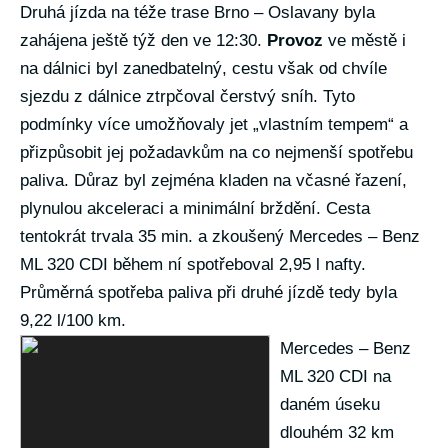
Druhá jízda na téže trase Brno – Oslavany byla
zahájena ještě týž den ve 12:30.
Provoz
ve městě i
na dálnici byl zanedbatelný, cestu však od chvíle
sjezdu z dálnice ztrpčoval čerstvý sníh. Tyto
podmínky více umožňovaly jet „vlastním tempem“ a
přizpůsobit jej požadavkům na co nejmenší spotřebu
paliva. Důraz byl zejména kladen na včasné řazení,
plynulou akceleraci a minimální brždění. Cesta
tentokrát trvala 35 min. a zkoušený Mercedes – Benz
ML 320 CDI během ní spotřeboval 2,95 l nafty.
Průměrná spotřeba paliva při druhé jízdě tedy byla
9,22 l/100 km.
Mercedes – Benz
ML 320 CDI na
daném úseku
dlouhém 32 km