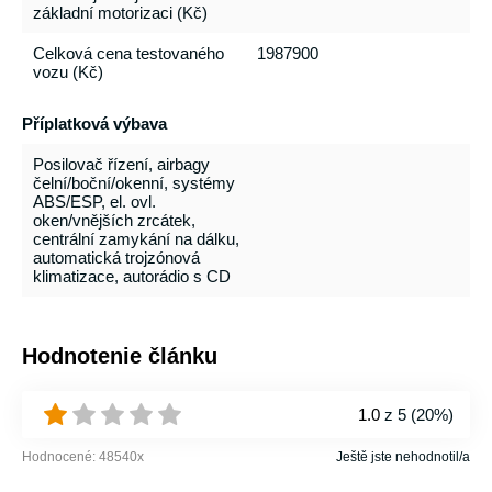
základní motorizaci (Kč)
Celková cena testovaného
1987900
vozu (Kč)
Příplatková výbava
Posilovač řízení, airbagy
čelní/boční/okenní, systémy
ABS/ESP, el. ovl.
oken/vnějších zrcátek,
centrální zamykání na dálku,
automatická trojzónová
klimatizace, autorádio s CD
Hodnotenie článku
1.0
z 5 (
20%
)
Hodnocené:
48540
x
Ještě jste nehodnotil/a