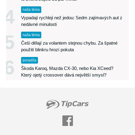
4
naša téma
Vypadají rychleji než jedou: Sedm zajímavých aut z
nedávné minulosti
5
naša téma
Češi dělají za volantem stejnou chybu. Za špatné
použití blinkru hrozí pokuta
6
poradňa
Škoda Karoq, Mazda CX-30, nebo Kia XCeed?
Který ojetý crossover dává největší smysl?