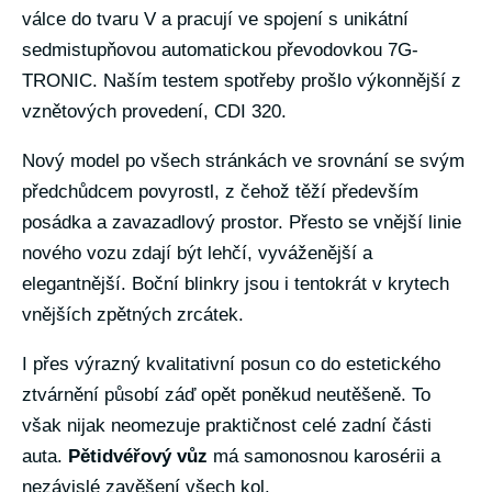
válce do tvaru V a pracují ve spojení s unikátní
sedmistupňovou automatickou převodovkou 7G-
TRONIC. Naším testem spotřeby prošlo výkonnější z
vznětových provedení, CDI 320.
Nový model po všech stránkách ve srovnání se svým
předchůdcem povyrostl, z čehož těží především
posádka a zavazadlový prostor. Přesto se vnější linie
nového vozu zdají být lehčí, vyváženější a
elegantnější. Boční blinkry jsou i tentokrát v krytech
vnějších zpětných zrcátek.
I přes výrazný kvalitativní posun co do estetického
ztvárnění působí záď opět poněkud neutěšeně. To
však nijak neomezuje praktičnost celé zadní části
auta.
Pětidvéřový vůz
má samonosnou karosérii a
nezávislé zavěšení všech kol.