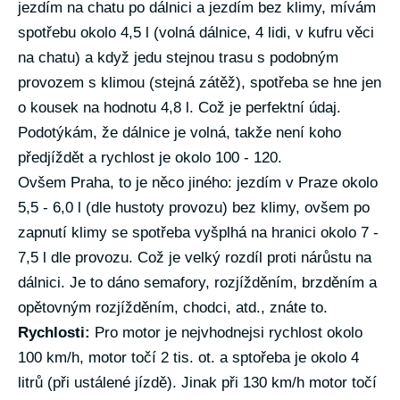
jezdím na chatu po dálnici a jezdím bez klimy, mívám
spotřebu okolo 4,5 l (volná dálnice, 4 lidi, v kufru věci
na chatu) a když jedu stejnou trasu s podobným
provozem s klimou (stejná zátěž), spotřeba se hne jen
o kousek na hodnotu 4,8 l. Což je perfektní údaj.
Podotýkám, že dálnice je volná, takže není koho
předjíždět a rychlost je okolo 100 - 120.
Ovšem Praha, to je něco jiného: jezdím v Praze okolo
5,5 - 6,0 l (dle hustoty provozu) bez klimy, ovšem po
zapnutí klimy se spotřeba vyšplhá na hranici okolo 7 -
7,5 l dle provozu. Což je velký rozdíl proti nárůstu na
dálnici. Je to dáno semafory, rozjížděním, brzděním a
opětovným rozjížděním, chodci, atd., znáte to.
Rychlosti:
Pro motor je nejvhodnejsi rychlost okolo
100 km/h, motor točí 2 tis. ot. a sptořeba je okolo 4
litrů (při ustálené jízdě). Jinak při 130 km/h motor točí