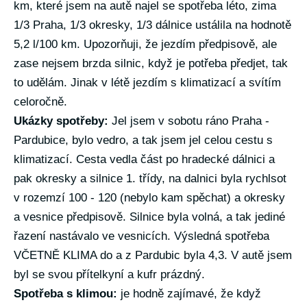
km, které jsem na autě najel se spotřeba léto, zima
1/3 Praha, 1/3 okresky, 1/3 dálnice ustálila na hodnotě
5,2 l/100 km. Upozorňuji, že jezdím předpisově, ale
zase nejsem brzda silnic, když je potřeba předjet, tak
to udělám. Jinak v létě jezdím s klimatizací a svítím
celoročně.
Ukázky spotřeby:
Jel jsem v sobotu ráno Praha -
Pardubice, bylo vedro, a tak jsem jel celou cestu s
klimatizací. Cesta vedla část po hradecké dálnici a
pak okresky a silnice 1. třídy, na dalnici byla rychlsot
v rozemzí 100 - 120 (nebylo kam spěchat) a okresky
a vesnice předpisově. Silnice byla volná, a tak jediné
řazení nastávalo ve vesnicích. Výsledná spotřeba
VČETNĚ KLIMA do a z Pardubic byla 4,3. V autě jsem
byl se svou přítelkyní a kufr prázdný.
Spotřeba s klimou:
je hodně zajímavé, že když