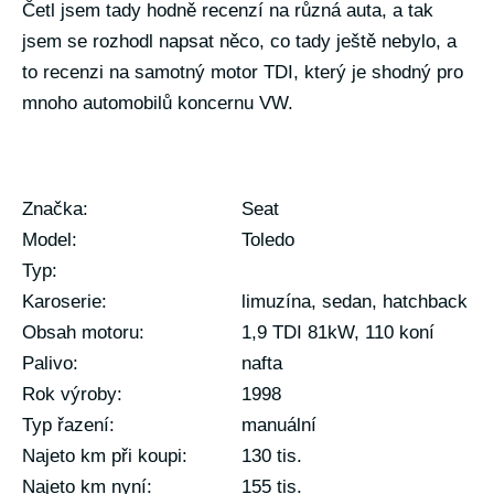
Četl jsem tady hodně recenzí na různá auta, a tak
jsem se rozhodl napsat něco, co tady ještě nebylo, a
to recenzi na samotný motor TDI, který je shodný pro
mnoho automobilů koncernu VW.
Značka:
Seat
Model:
Toledo
Typ:
Karoserie:
limuzína, sedan, hatchback
Obsah motoru:
1,9 TDI 81kW, 110 koní
Palivo:
nafta
Rok výroby:
1998
Typ řazení:
manuální
Najeto km při koupi:
130 tis.
Najeto km nyní:
155 tis.