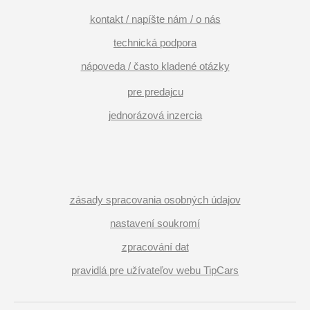
kontakt / napíšte nám / o nás
technická podpora
nápoveda / často kladené otázky
pre predajcu
jednorázová inzercia
zásady spracovania osobných údajov
nastavení soukromí
zpracování dat
pravidlá pre užívateľov webu TipCars