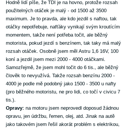
Hodně lidí píše, že TDI je na hovno, protože rozsah
použitelných otáček je malý - od 1500 až 3500
maximum. Je to pravda, ale kdo jezdil s naftou, tak
otáčky nepotřebuje, nafťáky vynikají svým kroutícím
momentem, takže není potřeba točit, ale běžný
motorista, pokud jezdí s benzínem, tak taky má malý
rozsah otáček. Osobně jsem měl Astru 1,6 16V, 100
koní a jezdil jsem mezi 2000 - 4000 otáčkami.
Samozřejmě, že jsem mohl točit do 6 tis., ale běžný
člověk to nevyužívá. Takže rozsah benzínu 2000 -
4000 je podle mě podobný jako 1500 - 3500 u nafty
(pro běžného motoristu, ne pro lidi, co točí v civicu 7
tis.).
Opravy:
na motoru jsem neprovedl doposud žádnou
opravu, jen údržbu, řemen, olej, atd. Jinak na autě
jako takovém jsem řešil akorát problém s elektrikou,