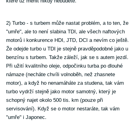
které už měnit nikdy nebudete.
2) Turbo - s turbem může nastat problém, a to ten, že
"umře", ale to není slabina TDI, ale všech naftových
motorů i konkurence HDI, JTD, DCI a nevím co ještě.
Že odejde turbo u TDI je stejně pravděpodobné jako u
benzínu s turbem. Takže záleží, jak se s autem jezdí.
Při užití kvalitního oleje, odpočinku turba po dlouhé
námaze (necháte chvíli volnoběh, než zhasnete
motor), a když ho nenamáháte za studena, tak vám
turbo vydrží stejně jako motor samotný, který je
schopný najet okolo 500 tis. km (pouze při
servisování). Když se o motor nestaráte, tak vám
"umře" i Japonec.