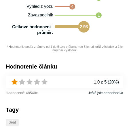
Výhled z vozu
4
Zavazadelník
1
Celkové hodnocení -
2.93
průměr:
* Hodnotenie podľa známky od 1 do 5 ako v škole, kde 5 je najhorší výsledok a 1 je
najlepší výsledok
Hodnotenie článku
1.0
z 5 (
20%
)
Hodnocené:
48540
x
Ještě jste nehodnotil/a
Tagy
Seat