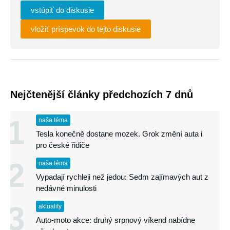
vstúpiť do diskusie
vložiť príspevok do tejto diskusie
Nejčtenější články předchozích 7 dnů
1
naša téma
Tesla konečně dostane mozek. Grok změní auta i
pro české řidiče
2
naša téma
Vypadají rychleji než jedou: Sedm zajímavých aut z
nedávné minulosti
3
aktuality
Auto-moto akce: druhý srpnový víkend nabídne