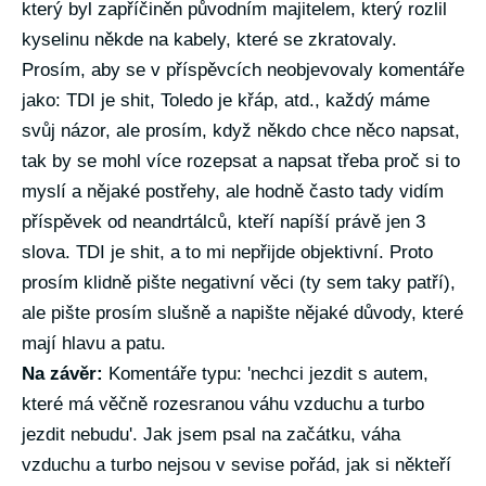
který byl zapříčiněn původním majitelem, který rozlil
kyselinu někde na kabely, které se zkratovaly.
Prosím, aby se v příspěvcích neobjevovaly komentáře
jako: TDI je shit, Toledo je křáp, atd., každý máme
svůj názor, ale prosím, když někdo chce něco napsat,
tak by se mohl více rozepsat a napsat třeba proč si to
myslí a nějaké postřehy, ale hodně často tady vidím
příspěvek od neandrtálců, kteří napíší právě jen 3
slova. TDI je shit, a to mi nepřijde objektivní. Proto
prosím klidně pište negativní věci (ty sem taky patří),
ale pište prosím slušně a napište nějaké důvody, které
mají hlavu a patu.
Na závěr:
Komentáře typu: 'nechci jezdit s autem,
které má věčně rozesranou váhu vzduchu a turbo
jezdit nebudu'. Jak jsem psal na začátku, váha
vzduchu a turbo nejsou v sevise pořád, jak si někteří