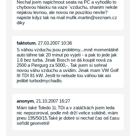
Nechal jsem napichnout seata na PC a vyhodilo to
chybovou hlasku na vaze ¨vzduchu, shanim nekde
nejakou levnou, ale novou ne pouzitou nevite?
napiste kdyz tak na mail mufik.martin@seznam.cz
diky
faktotum
, 27.03.2007 10:36
S váhou vzduchu jsou problémy...mně momentálně
auto táhne tak 20 minut po vyjetí - a pak to jede jak
1.6 bez turba. Jinak Bosch se dá koupit nová za
2500 a Piergurg za 5000,-. Tak jsem si sehnal
novou váhu vzduchu a uvidim. Jinak mam VW Golf
III TDI 81 kW. Jestli to nebude tou váhou tak asi
jedibě turbodmychadlo.
anonym
, 21.10.2007 16:27
Mám také Toledo 1L TDi a v zatáčkách jsem teda
nic nepozoroval, podle mě drží velice solidně, mám
pneu 195/50/15.Také je dobré si nechat čas od času
seřídit geometrii!