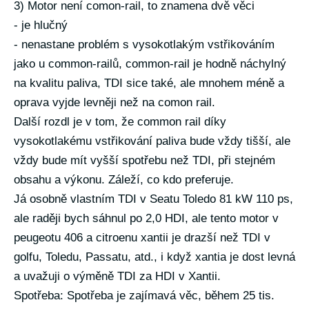
3) Motor není comon-rail, to znamena dvě věci
- je hlučný
- nenastane problém s vysokotlakým vstřikováním
jako u common-railů, common-rail je hodně náchylný
na kvalitu paliva, TDI sice také, ale mnohem méně a
oprava vyjde levněji než na comon rail.
Další rozdl je v tom, že common rail díky
vysokotlakému vstřikování paliva bude vždy tišší, ale
vždy bude mít vyšší spotřebu než TDI, při stejném
obsahu a výkonu. Záleží, co kdo preferuje.
Já osobně vlastním TDI v Seatu Toledo 81 kW 110 ps,
ale raději bych sáhnul po 2,0 HDI, ale tento motor v
peugeotu 406 a citroenu xantii je drazší než TDI v
golfu, Toledu, Passatu, atd., i když xantia je dost levná
a uvažuji o výměně TDI za HDI v Xantii.
Spotřeba: Spotřeba je zajímavá věc, během 25 tis.