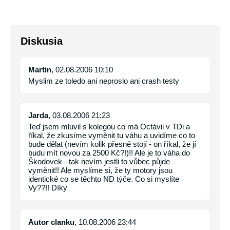
Diskusia
Martin
, 02.08.2006 10:10
Myslim ze toledo ani neproslo ani crash testy
Jarda
, 03.08.2006 21:23
Teď jsem mluvil s kolegou co má Octávii v TDi a
říkal, že zkusíme vyměnit tu váhu a uvidíme co to
bude dělat (nevím kolik přesně stojí - on říkal, že jí
budu mít novou za 2500 Kč?!)!! Ale je to váha do
Škodovek - tak nevím jestli to vůbec půjde
vyměnit!! Ale myslíme si, že ty motory jsou
identické co se těchto ND týče. Co si myslíte
Vy??!! Díky
Autor clanku
, 10.08.2006 23:44