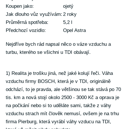
Koupen jako:
ojetý
Jak dlouho vůz využívám:
2 roky
Průměrná spotřeba:
5,2 l
Předchozí vozidlo:
Opel Astra
Nejdříve bych rád napsal něco o váze vzduchu a
turbu, kterého se všichni u TDI obávají.
1) Realita je trošku jiná, než jaké kolují řeči. Váha
vzduchu firmy BOSCH, která je v TDI, originálně
odchází, to je pravda, ale většinou se tak stává po 70
tis. km a nová stojí okolo 2500 - 3000 Kč a oprava je
na počkání nebo si to uděláte sami, takže z váhy
vzduchu strach mít člověk nemusí, ovšem je na trhu
firma Pierburg, která vyrábí váhy vzducu na TDI,