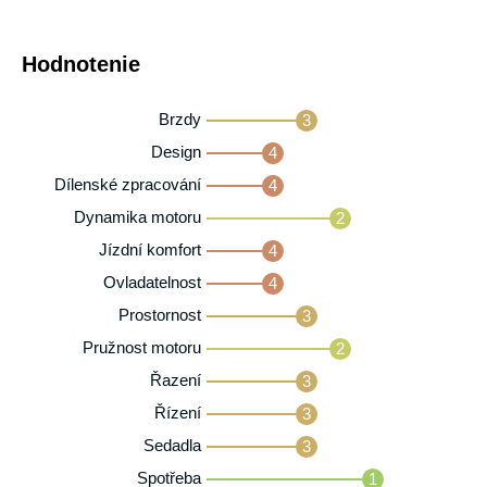
Hodnotenie
Brzdy
3
Design
4
Dílenské zpracování
4
Dynamika motoru
2
Jízdní komfort
4
Ovladatelnost
4
Prostornost
3
Pružnost motoru
2
Řazení
3
Řízení
3
Sedadla
3
Spotřeba
1