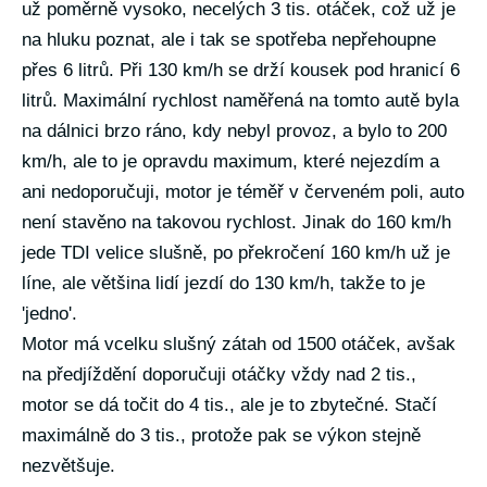
už poměrně vysoko, necelých 3 tis. otáček, což už je
na hluku poznat, ale i tak se spotřeba nepřehoupne
přes 6 litrů. Při 130 km/h se drží kousek pod hranicí 6
litrů. Maximální rychlost naměřená na tomto autě byla
na dálnici brzo ráno, kdy nebyl provoz, a bylo to 200
km/h, ale to je opravdu maximum, které nejezdím a
ani nedoporučuji, motor je téměř v červeném poli, auto
není stavěno na takovou rychlost. Jinak do 160 km/h
jede TDI velice slušně, po překročení 160 km/h už je
líne, ale většina lidí jezdí do 130 km/h, takže to je
'jedno'.
Motor má vcelku slušný zátah od 1500 otáček, avšak
na předjíždění doporučuji otáčky vždy nad 2 tis.,
motor se dá točit do 4 tis., ale je to zbytečné. Stačí
maximálně do 3 tis., protože pak se výkon stejně
nezvětšuje.