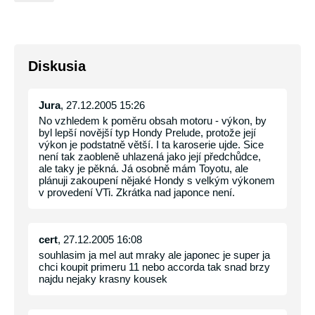
Diskusia
Jura
, 27.12.2005 15:26
No vzhledem k poměru obsah motoru - výkon, by
byl lepší novější typ Hondy Prelude, protože její
výkon je podstatně větší. I ta karoserie ujde. Sice
není tak zaobleně uhlazená jako její předchůdce,
ale taky je pěkná. Já osobně mám Toyotu, ale
plánuji zakoupení nějaké Hondy s velkým výkonem
v provedení VTi. Zkrátka nad japonce není.
cert
, 27.12.2005 16:08
souhlasim ja mel aut mraky ale japonec je super ja
chci koupit primeru 11 nebo accorda tak snad brzy
najdu nejaky krasny kousek