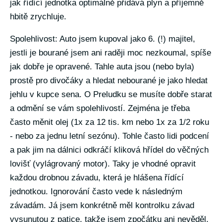
jak řídící jednotka optimálně přidává plyn a příjemně
hbitě zrychluje.
Spolehlivost: Auto jsem kupoval jako 6. (!) majitel,
jestli je bourané jsem ani raději moc nezkoumal, spíše
jak dobře je opravené. Tahle auta jsou (nebo byla)
prostě pro divočáky a hledat nebourané je jako hledat
jehlu v kupce sena. O Preludku se musíte dobře starat
a odmění se vám spolehlivostí. Zejména je třeba
často měnit olej (1x za 12 tis. km nebo 1x za 1/2 roku
- nebo za jednu letní sezónu). Tohle často lidi podcení
a pak jim na dálnici odkráčí kliková hřídel do věčných
lovišť (vylágrovaný motor). Taky je vhodné opravit
každou drobnou závadu, která je hlášena řídící
jednotkou. Ignorování často vede k následným
závadám. Já jsem konkrétně měl kontrolku závad
vysunutou z patice, takže jsem zpočátku ani nevěděl,