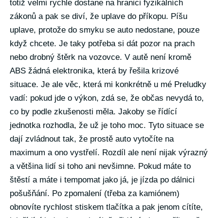
totiž velmi rychle dostane na hranici fyzikálních
zákonů a pak se diví, že uplave do příkopu. Píšu
uplave, protože do smyku se auto nedostane, pouze
když chcete. Je taky potřeba si dát pozor na prach
nebo drobný štěrk na vozovce. V autě není kromě
ABS žádná elektronika, která by řešila krizové
situace. Je ale věc, která mi konkrétně u mé Preludky
vadí: pokud jde o výkon, zdá se, že občas nevydá to,
co by podle zkušenosti měla. Jakoby se řídící
jednotka rozhodla, že už je toho moc. Tyto situace se
dají zvládnout tak, že prostě auto vytočíte na
maximum a ono vystřelí. Rozdíl ale není nijak výrazný
a většina lidí si toho ani nevšimne. Pokud máte to
štěstí a máte i tempomat jako já, je jízda po dálnici
pošušňání. Po zpomalení (třeba za kamiónem)
obnovíte rychlost stiskem tlačítka a pak jenom cítíte,