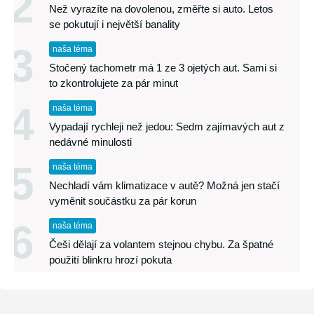
2
Než vyrazíte na dovolenou, změřte si auto. Letos
se pokutují i největší banality
3
naša téma
Stočený tachometr má 1 ze 3 ojetých aut. Sami si
to zkontrolujete za pár minut
4
naša téma
Vypadají rychleji než jedou: Sedm zajímavých aut z
nedávné minulosti
5
naša téma
Nechladí vám klimatizace v autě? Možná jen stačí
vyměnit součástku za pár korun
6
naša téma
Češi dělají za volantem stejnou chybu. Za špatné
použití blinkru hrozí pokuta