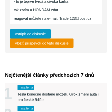
- to je teprve tvrdá a divoká kárka
tak zatím a HONDÁM zdar
reagovat můžete na e-mail: Trader123@post.cz
vstúpiť do diskusie
vložiť príspevok do tejto diskusie
Nejčtenější články předchozích 7 dnů
1
naša téma
Tesla konečně dostane mozek. Grok změní auta i
pro české řidiče
naša téma