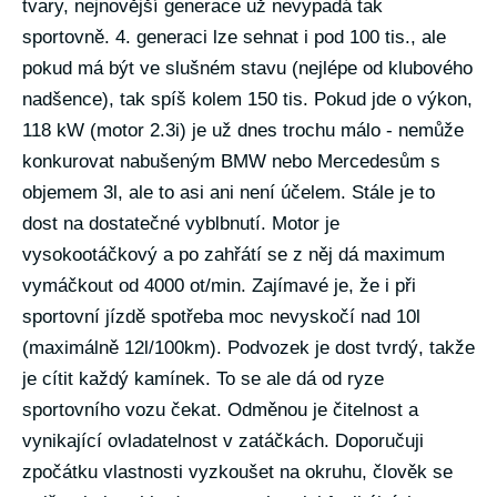
tvary, nejnovější generace už nevypadá tak
sportovně. 4. generaci lze sehnat i pod 100 tis., ale
pokud má být ve slušném stavu (nejlépe od klubového
nadšence), tak spíš kolem 150 tis. Pokud jde o výkon,
118 kW (motor 2.3i) je už dnes trochu málo - nemůže
konkurovat nabušeným BMW nebo Mercedesům s
objemem 3l, ale to asi ani není účelem. Stále je to
dost na dostatečné vyblbnutí. Motor je
vysokootáčkový a po zahřátí se z něj dá maximum
vymáčkout od 4000 ot/min. Zajímavé je, že i při
sportovní jízdě spotřeba moc nevyskočí nad 10l
(maximálně 12l/100km). Podvozek je dost tvrdý, takže
je cítit každý kamínek. To se ale dá od ryze
sportovního vozu čekat. Odměnou je čitelnost a
vynikající ovladatelnost v zatáčkách. Doporučuji
zpočátku vlastnosti vyzkoušet na okruhu, člověk se