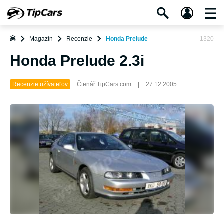
Magazín
Recenzie
Honda Prelude
1320
Honda Prelude 2.3i
Recenzie užívateľov
Čtenář TipCars.com
|
27.12.2005