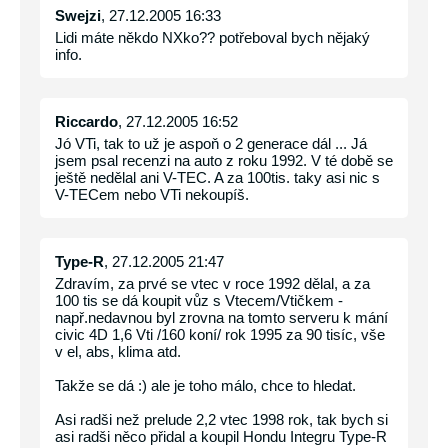
Swejzi
, 27.12.2005 16:33
Lidi máte někdo NXko?? potřeboval bych nějaký
info.
Riccardo
, 27.12.2005 16:52
Jó VTi, tak to už je aspoň o 2 generace dál ... Já
jsem psal recenzi na auto z roku 1992. V té době se
ještě nedělal ani V-TEC. A za 100tis. taky asi nic s
V-TECem nebo VTi nekoupíš.
Type-R
, 27.12.2005 21:47
Zdravím, za prvé se vtec v roce 1992 dělal, a za
100 tis se dá koupit vůz s Vtecem/Vtičkem -
např.nedavnou byl zrovna na tomto serveru k mání
civic 4D 1,6 Vti /160 koní/ rok 1995 za 90 tisíc, vše
v el, abs, klima atd.
Takže se dá :) ale je toho málo, chce to hledat.
Asi radši než prelude 2,2 vtec 1998 rok, tak bych si
asi radši něco přidal a koupil Hondu Integru Type-R