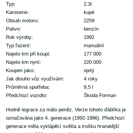
Typ:
2.3i
Karoserie:
kupé
Obsah motoru:
2259
Palivo:
benzín
Rok výroby:
1992
Typ řazení:
manuální
Najeto km při koupi:
177 000
Najeto km nyní:
220 000
Koupen jako:
ojetý
Jak dlouho vůz využívám:
4 roky
Průměrná spotřeba:
9,5 l
Předchozí vozidlo:
Škoda Forman
Hodně legrace za málo peněz. Verze tohoto ďáblíka je
označována jako 4. generace (1992-1996). Předchozí
generace měla vyklápěcí světla a trošku hranatější