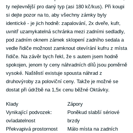
ty nejlevnější pro daný typ (asi 180 kč/kus). Při koupi
si dejte pozor na to, aby všechny zámky byly
identické - je jich hodně: zapalování, 2x dveře, kufr,
uvnitř uzamykatelná schránka mezi zadními sedladly,
pod zadním oknem zámek sklopení zadního sedala a
vedle řidiče možnost zamknout otevírání kufru z místa
řidiče. Na závěr bych řekl, že s autem jsem hodně
spokojen, jenom ty ceny náhradních dílů jsou poměrně
vysoké. Naštěstí existuje spousta náhrad z
druhovýroby za poloviční ceny. Takže je možné se
dostat při údržbě na 1,5x cenu běžné Oktávky.
Klady
Zápory
Vynikající podvozek:
Poněkud slabší sériové
ovladatelnost
brzdy
Překvapivá prostornost
Málo místa na zadních