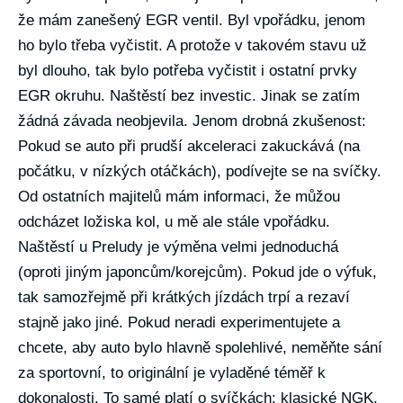
že mám zanešený EGR ventil. Byl vpořádku, jenom
ho bylo třeba vyčistit. A protože v takovém stavu už
byl dlouho, tak bylo potřeba vyčistit i ostatní prvky
EGR okruhu. Naštěstí bez investic. Jinak se zatím
žádná závada neobjevila. Jenom drobná zkušenost:
Pokud se auto při prudší akceleraci zakuckává (na
počátku, v nízkých otáčkách), podívejte se na svíčky.
Od ostatních majitelů mám informaci, že můžou
odcházet ložiska kol, u mě ale stále vpořádku.
Naštěstí u Preludy je výměna velmi jednoduchá
(oproti jiným japoncům/korejcům). Pokud jde o výfuk,
tak samozřejmě při krátkých jízdách trpí a rezaví
stajně jako jiné. Pokud neradi experimentujete a
chcete, aby auto bylo hlavně spolehlivé, neměňte sání
za sportovní, to originální je vyladěné téměř k
dokonalosti. To samé platí o svíčkách: klasické NGK,