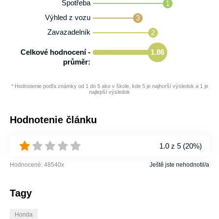
Spotřeba
1
Výhled z vozu
3
Zavazadelník
2
Celkové hodnocení -
1.86
průměr:
* Hodnotenie podľa známky od 1 do 5 ako v škole, kde 5 je najhorší výsledok a 1 je
najlepší výsledok
Hodnotenie článku
1.0
z 5 (
20%
)
Hodnocené:
48540
x
Ještě jste nehodnotil/a
Tagy
Honda