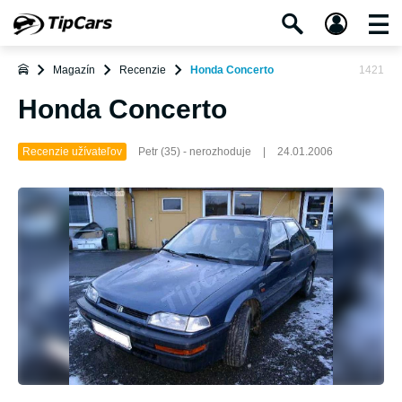
Magazín
Recenzie
Honda Concerto
1421
Honda Concerto
Recenzie užívateľov
Petr (35) - nerozhoduje
|
24.01.2006