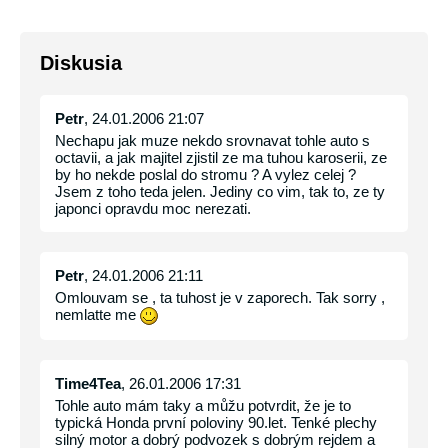
Diskusia
Petr
, 24.01.2006 21:07
Nechapu jak muze nekdo srovnavat tohle auto s
octavii, a jak majitel zjistil ze ma tuhou karoserii, ze
by ho nekde poslal do stromu ? A vylez celej ?
Jsem z toho teda jelen. Jediny co vim, tak to, ze ty
japonci opravdu moc nerezati.
Petr
, 24.01.2006 21:11
Omlouvam se , ta tuhost je v zaporech. Tak sorry ,
nemlatte me
Time4Tea
, 26.01.2006 17:31
Tohle auto mám taky a můžu potvrdit, že je to
typická Honda první poloviny 90.let. Tenké plechy
silný motor a dobrý podvozek s dobrým rejdem a