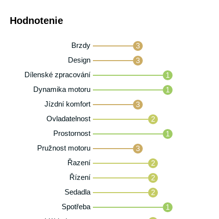
Hodnotenie
Brzdy
3
Design
3
Dílenské zpracování
1
Dynamika motoru
1
Jízdní komfort
3
Ovladatelnost
2
Prostornost
1
Pružnost motoru
3
Řazení
2
Řízení
2
Sedadla
2
Spotřeba
1