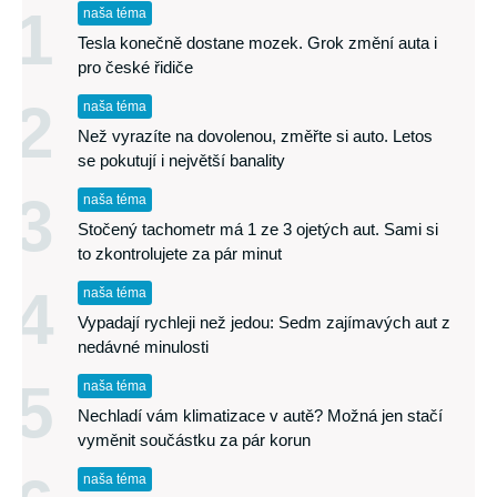
1
naša téma
Tesla konečně dostane mozek. Grok změní auta i
pro české řidiče
2
naša téma
Než vyrazíte na dovolenou, změřte si auto. Letos
se pokutují i největší banality
3
naša téma
Stočený tachometr má 1 ze 3 ojetých aut. Sami si
to zkontrolujete za pár minut
4
naša téma
Vypadají rychleji než jedou: Sedm zajímavých aut z
nedávné minulosti
5
naša téma
Nechladí vám klimatizace v autě? Možná jen stačí
vyměnit součástku za pár korun
naša téma