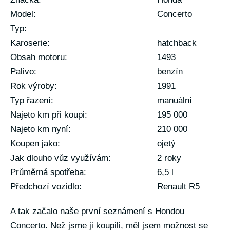
Model:
Concerto
Typ:
Karoserie:
hatchback
Obsah motoru:
1493
Palivo:
benzín
Rok výroby:
1991
Typ řazení:
manuální
Najeto km při koupi:
195 000
Najeto km nyní:
210 000
Koupen jako:
ojetý
Jak dlouho vůz využívám:
2 roky
Průměrná spotřeba:
6,5 l
Předchozí vozidlo:
Renault R5
A tak začalo naše první seznámení s Hondou
Concerto. Než jsme ji koupili, měl jsem možnost se