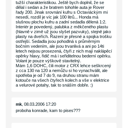
tužší charakteristikou. Ještě bych doplnil, že se
dělal i sedan a že bratrem tohohle auta je Rover
řady 200. Jinak srovnání kufru s Octaviáckým mi
nesedí, rozdíl je víc jak 100 litrů... Honda má
slušnou plochu kufru a zadní sedadla dělená 1:2.
Interiér je povedený, palubka z měkčeného plastu
(hlavně v zimě už jsou slyšet pazvuky), stejně jako
plasty na dveřích. Řazení je přesné a spojka trošku
ostřejší. Sedadla jsou pohodlná s průměrným
bočním vedením, ale jsou trvanlivá a ani po 14ti
letech nejsou prosezená, čtyři z nich mají naklápěcí
opěrky hlavy, řidič má i seřiditelnou bederní opěrku.
Volant je pouze výškově stavitelný.
Mám 1,6 DOHC, čili motor z CRX lehce seškrcený
z cca 130 na 120 a nemůžu si ho vynachválit, ale
spotřeba je od 7 do 9, na druhou stranu mám
kotouče na všech čtyřech kolech a vše v elektrice
a velurové potahy, tak to snáším dobře. :)
mk
, 08.03.2006 17:20
proboha konrade, kam to pises???