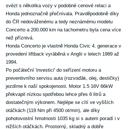
svézt s několika vozy v podobné cenové relaci a
Honda jednoznačně přečnívala. Pravděpodobně díky
do ČR nedováženému a tedy neznámému modelu
Concerto a 200.000 km na tachometru byla cena více
než příznivá.
Honda Concerto je vlastně Honda Civic 4. generace v
provedení liftback vyráběná v Anglii v letech 1989 až
1994.
Po počáteční 'investici' do seřízení motoru a
preventivního servisu auta (rozvoďák, olej, destičky)
jezdíme k naší spokojenosti. Motor 1.5 16V 66kW
překvapil nízkou spotřebou lehce přes 6 litrů a
dostatečným výkonem. Nejlépe se cítí ve vyšších
otáčkách (119 Nm při 4500 ot/min), ale díky
pohotovostní hmotnosti 1035 kg si s autem poradí i v
nižších otáčkách. Prostorný, skladný a dobře