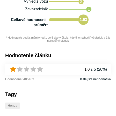
Výhled z vozu
2
Zavazadelník
1
Celkové hodnocení -
1.93
průměr:
* Hodnotenie podľa známky od 1 do 5 ako v škole, kde 5 je najhorší výsledok a 1 je
najlepší výsledok
Hodnotenie článku
1.0
z 5 (
20%
)
Hodnocené:
48540
x
Ještě jste nehodnotil/a
Tagy
Honda