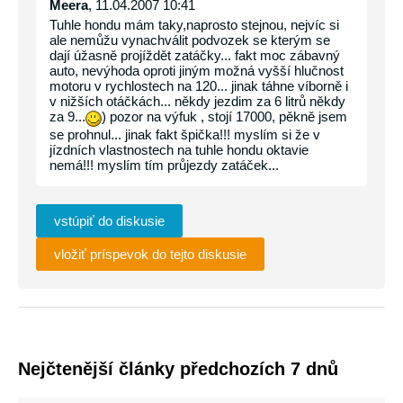
Meera
, 11.04.2007 10:41
Tuhle hondu mám taky,naprosto stejnou, nejvíc si
ale nemůžu vynachválit podvozek se kterým se
dají úžasně projíždět zatáčky... fakt moc zábavný
auto, nevýhoda oproti jiným možná vyšší hlučnost
motoru v rychlostech na 120... jinak táhne víborně i
v nižších otáčkách... někdy jezdim za 6 litrů někdy
za 9...
) pozor na výfuk , stojí 17000, pěkně jsem
se prohnul... jinak fakt špička!!! myslím si že v
jízdních vlastnostech na tuhle hondu oktavie
nemá!!! myslím tím průjezdy zatáček...
vstúpiť do diskusie
vložiť príspevok do tejto diskusie
Nejčtenější články předchozích 7 dnů