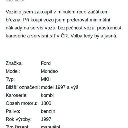
Vozidlo jsem zakoupil v minulém roce začátkem
března. Při koupi vozu jsem preferoval minimální
náklady na servis vozu, bezpečnost vozu, prostornost
karosérie a servisní síť v ČR. Volba tedy byla jasná.
Značka:
Ford
Model:
Mondeo
Typ:
MKII
Bližší označení:
model 1997 a výš
Karoserie:
kombi
Obsah motoru:
1800
Palivo:
benzín
Rok výroby:
1997
Typ řazení:
manuální