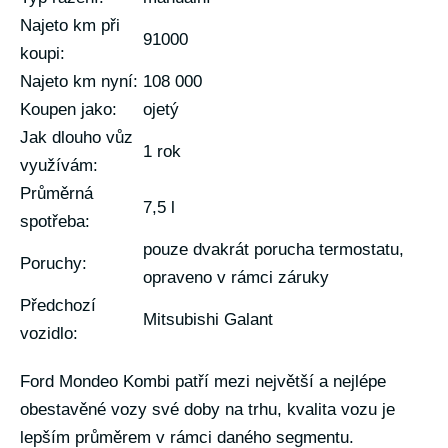
Najeto km při
91000
koupi:
Najeto km nyní:
108 000
Koupen jako:
ojetý
Jak dlouho vůz
1 rok
využívám:
Průměrná
7,5 l
spotřeba:
pouze dvakrát porucha termostatu,
Poruchy:
opraveno v rámci záruky
Předchozí
Mitsubishi Galant
vozidlo:
Ford Mondeo Kombi patří mezi největší a nejlépe
obestavěné vozy své doby na trhu, kvalita vozu je
lepším průměrem v rámci daného segmentu.