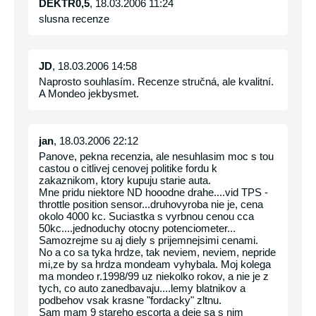
DEKTR0,5
, 18.03.2006 11:24
slusna recenze
JD
, 18.03.2006 14:58
Naprosto souhlasím. Recenze stručná, ale kvalitní.
A Mondeo jekbysmet.
jan
, 18.03.2006 22:12
Panove, pekna recenzia, ale nesuhlasim moc s tou
castou o citlivej cenovej politike fordu k
zakaznikom, ktory kupuju starie auta.
Mne pridu niektore ND hooodne drahe....vid TPS -
throttle position sensor...druhovyroba nie je, cena
okolo 4000 kc. Suciastka s vyrbnou cenou cca
50kc....jednoduchy otocny potenciometer...
Samozrejme su aj diely s prijemnejsimi cenami.
No a co sa tyka hrdze, tak neviem, neviem, nepride
mi,ze by sa hrdza mondeam vyhybala. Moj kolega
ma mondeo r.1998/99 uz niekolko rokov, a nie je z
tych, co auto zanedbavaju....lemy blatnikov a
podbehov vsak krasne "fordacky" zltnu.
Sam mam 9 stareho escorta a deje sa s nim