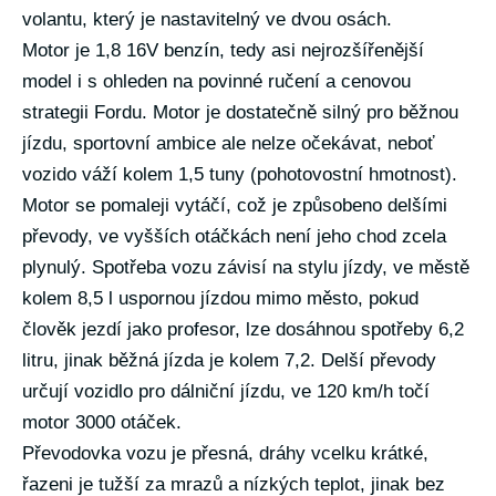
volantu, který je nastavitelný ve dvou osách.
Motor je 1,8 16V benzín, tedy asi nejrozšířenější
model i s ohleden na povinné ručení a cenovou
strategii Fordu. Motor je dostatečně silný pro běžnou
jízdu, sportovní ambice ale nelze očekávat, neboť
vozido váží kolem 1,5 tuny (pohotovostní hmotnost).
Motor se pomaleji vytáčí, což je způsobeno delšími
převody, ve vyšších otáčkách není jeho chod zcela
plynulý. Spotřeba vozu závisí na stylu jízdy, ve městě
kolem 8,5 l uspornou jízdou mimo město, pokud
člověk jezdí jako profesor, lze dosáhnou spotřeby 6,2
litru, jinak běžná jízda je kolem 7,2. Delší převody
určují vozidlo pro dálniční jízdu, ve 120 km/h točí
motor 3000 otáček.
Převodovka vozu je přesná, dráhy vcelku krátké,
řazeni je tužší za mrazů a nízkých teplot, jinak bez