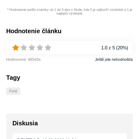
* Hodnotenie podľa známky od 1 do 5 ako v škole, kde 5 je najhorší výsledok a 1 je
najlepší výsledok
Hodnotenie článku
1.0
z 5 (
20%
)
Hodnocené:
48540
x
Ještě jste nehodnotil/a
Tagy
Ford
Diskusia