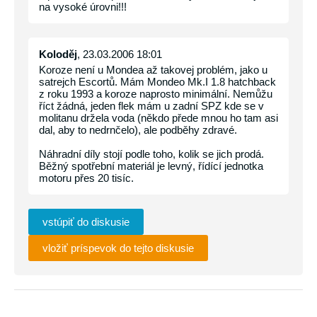
na vysoké úrovni!!!
Koloděj
, 23.03.2006 18:01
Koroze není u Mondea až takovej problém, jako u
satrejch Escortů. Mám Mondeo Mk.I 1.8 hatchback
z roku 1993 a koroze naprosto minimální. Nemůžu
říct žádná, jeden flek mám u zadní SPZ kde se v
molitanu držela voda (někdo přede mnou ho tam asi
dal, aby to nedrnčelo), ale podběhy zdravé.
Náhradní díly stojí podle toho, kolik se jich prodá.
Běžný spotřební materiál je levný, řídící jednotka
motoru přes 20 tisíc.
vstúpiť do diskusie
vložiť príspevok do tejto diskusie