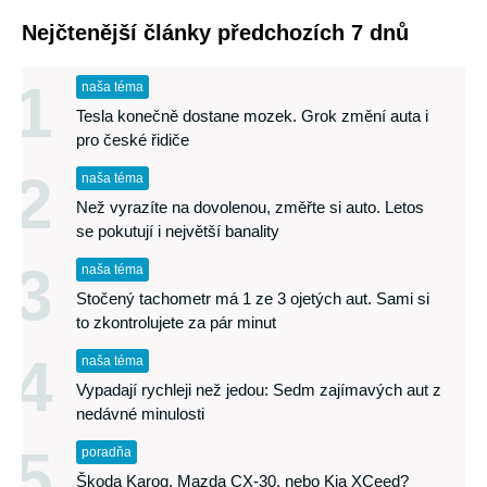
Nejčtenější články předchozích 7 dnů
1
naša téma
Tesla konečně dostane mozek. Grok změní auta i
pro české řidiče
2
naša téma
Než vyrazíte na dovolenou, změřte si auto. Letos
se pokutují i největší banality
3
naša téma
Stočený tachometr má 1 ze 3 ojetých aut. Sami si
to zkontrolujete za pár minut
4
naša téma
Vypadají rychleji než jedou: Sedm zajímavých aut z
nedávné minulosti
5
poradňa
Škoda Karoq, Mazda CX-30, nebo Kia XCeed?