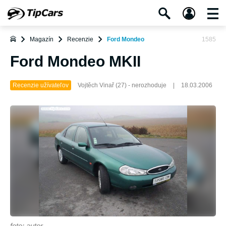
Magazín
Recenzie
Ford Mondeo
1585
Ford Mondeo MKII
Recenzie užívateľov
Vojtěch Vinař (27) - nerozhoduje
|
18.03.2006
foto: autor