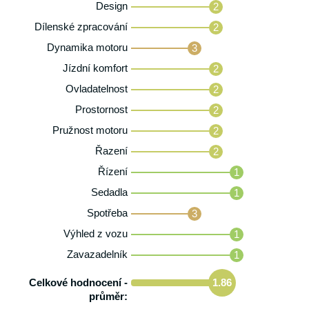
Design
2
Dílenské zpracování
2
Dynamika motoru
3
Jízdní komfort
2
Ovladatelnost
2
Prostornost
2
Pružnost motoru
2
Řazení
2
Řízení
1
Sedadla
1
Spotřeba
3
Výhled z vozu
1
Zavazadelník
1
Celkové hodnocení -
1.86
průměr: