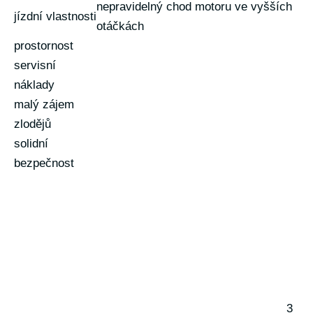
nepravidelný chod motoru ve vyšších
jízdní vlastnosti
otáčkách
prostornost
servisní
náklady
malý zájem
zlodějů
solidní
bezpečnost
3