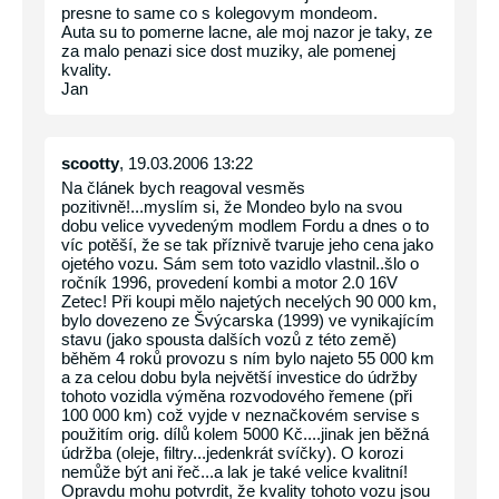
presne to same co s kolegovym mondeom.
Auta su to pomerne lacne, ale moj nazor je taky, ze
za malo penazi sice dost muziky, ale pomenej
kvality.
Jan
scootty
, 19.03.2006 13:22
Na článek bych reagoval vesměs
pozitivně!...myslím si, že Mondeo bylo na svou
dobu velice vyvedeným modlem Fordu a dnes o to
víc potěší, že se tak příznivě tvaruje jeho cena jako
ojetého vozu. Sám sem toto vazidlo vlastnil..šlo o
ročník 1996, provedení kombi a motor 2.0 16V
Zetec! Při koupi mělo najetých necelých 90 000 km,
bylo dovezeno ze Švýcarska (1999) ve vynikajícím
stavu (jako spousta dalších vozů z této země)
běhěm 4 roků provozu s ním bylo najeto 55 000 km
a za celou dobu byla největší investice do údržby
tohoto vozidla výměna rozvodového řemene (při
100 000 km) což vyjde v neznačkovém servise s
použitím orig. dílů kolem 5000 Kč....jinak jen běžná
údržba (oleje, filtry...jedenkrát svíčky). O korozi
nemůže být ani řeč...a lak je také velice kvalitní!
Opravdu mohu potvrdit, že kvality tohoto vozu jsou