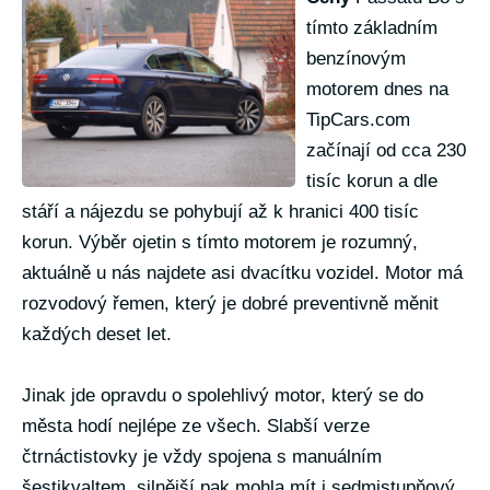
tímto základním
benzínovým
motorem dnes na
TipCars.com
začínají od cca 230
tisíc korun a dle
stáří a nájezdu se pohybují až k hranici 400 tisíc
korun. Výběr ojetin s tímto motorem je rozumný,
aktuálně u nás najdete asi dvacítku vozidel. Motor má
rozvodový řemen, který je dobré preventivně měnit
každých deset let.
Jinak jde opravdu o spolehlivý motor, který se do
města hodí nejlépe ze všech. Slabší verze
čtrnáctistovky je vždy spojena s manuálním
šestikvaltem, silnější pak mohla mít i sedmistupňový