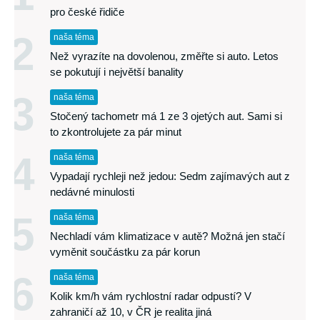
pro české řidiče
2
naša téma
Než vyrazíte na dovolenou, změřte si auto. Letos
se pokutují i největší banality
3
naša téma
Stočený tachometr má 1 ze 3 ojetých aut. Sami si
to zkontrolujete za pár minut
4
naša téma
Vypadají rychleji než jedou: Sedm zajímavých aut z
nedávné minulosti
5
naša téma
Nechladí vám klimatizace v autě? Možná jen stačí
vyměnit součástku za pár korun
6
naša téma
Kolik km/h vám rychlostní radar odpustí? V
zahraničí až 10, v ČR je realita jiná