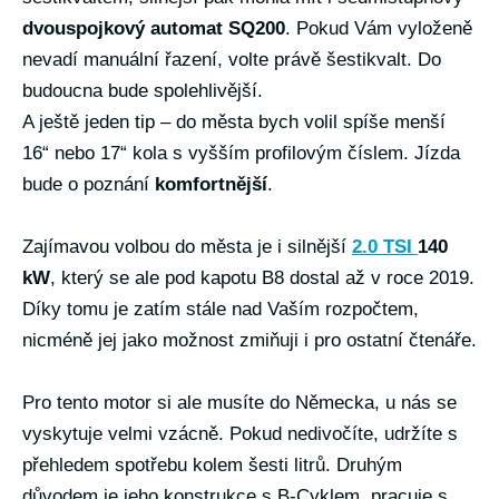
dvouspojkový automat SQ200
. Pokud Vám vyloženě
nevadí manuální řazení, volte právě šestikvalt. Do
budoucna bude spolehlivější.
A ještě jeden tip – do města bych volil spíše menší
16“ nebo 17“ kola s vyšším profilovým číslem. Jízda
bude o poznání
komfortnější
.
Zajímavou volbou do města je i silnější
2.0 TSI
140
kW
, který se ale pod kapotu B8 dostal až v roce 2019.
Díky tomu je zatím stále nad Vaším rozpočtem,
nicméně jej jako možnost zmiňuji i pro ostatní čtenáře.
Pro tento motor si ale musíte do Německa, u nás se
vyskytuje velmi vzácně. Pokud nedivočíte, udržíte s
přehledem spotřebu kolem šesti litrů. Druhým
důvodem je jeho konstrukce s B-Cyklem, pracuje s