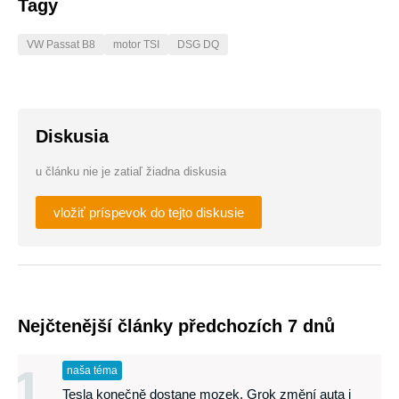
Tagy
VW Passat B8
motor TSI
DSG DQ
Diskusia
u článku nie je zatiaľ žiadna diskusia
vložiť príspevok do tejto diskusie
Nejčtenější články předchozích 7 dnů
1
naša téma
Tesla konečně dostane mozek. Grok změní auta i