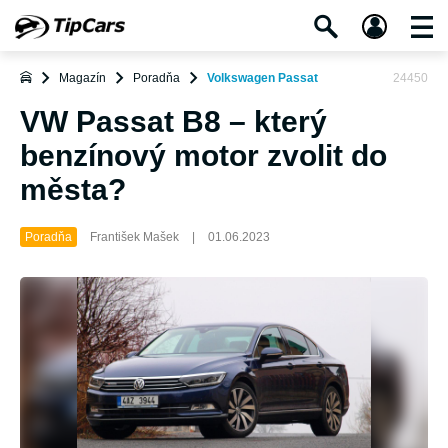
Magazín
Poradňa
Volkswagen Passat
24450
VW Passat B8 – který
benzínový motor zvolit do
města?
Poradňa
František Mašek
|
01.06.2023