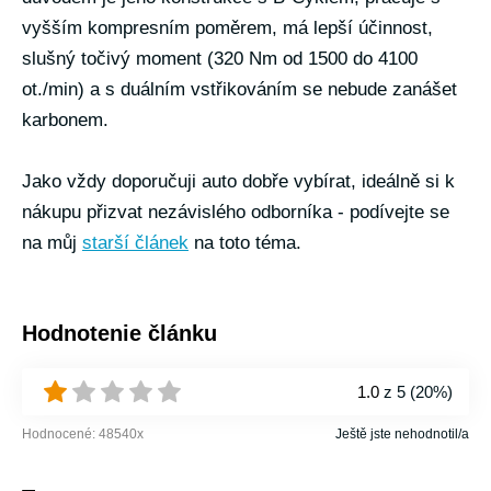
vyšším kompresním poměrem, má lepší účinnost,
slušný točivý moment (320 Nm od 1500 do 4100
ot./min) a s duálním vstřikováním se nebude zanášet
karbonem.
Jako vždy doporučuji auto dobře vybírat, ideálně si k
nákupu přizvat nezávislého odborníka - podívejte se
na můj
starší článek
na toto téma.
Hodnotenie článku
1.0
z 5 (
20%
)
Hodnocené:
48540
x
Ještě jste nehodnotil/a