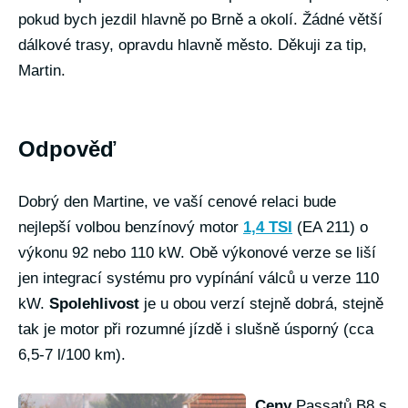
pokud bych jezdil hlavně po Brně a okolí. Žádné větší
dálkové trasy, opravdu hlavně město. Děkuji za tip,
Martin.
Odpověď
Dobrý den Martine, ve vaší cenové relaci bude
nejlepší volbou benzínový motor
1,4 TSI
(EA 211) o
výkonu 92 nebo 110 kW. Obě výkonové verze se liší
jen integrací systému pro vypínání válců u verze 110
kW.
Spolehlivost
je u obou verzí stejně dobrá, stejně
tak je motor při rozumné jízdě i slušně úsporný (cca
6,5-7 l/100 km).
Ceny
Passatů B8 s