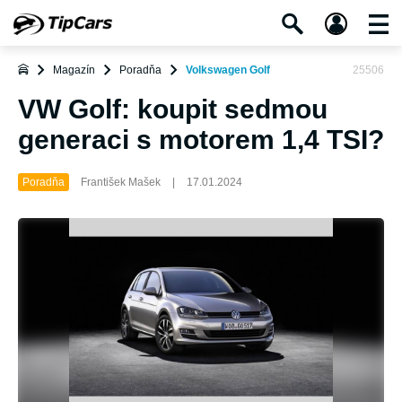
Magazín
Poradňa
Volkswagen Golf
25506
VW Golf: koupit sedmou
generaci s motorem 1,4 TSI?
Poradňa
František Mašek
|
17.01.2024