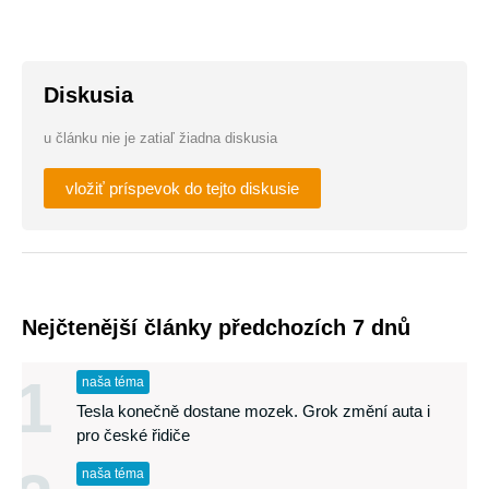
Diskusia
u článku nie je zatiaľ žiadna diskusia
vložiť príspevok do tejto diskusie
Nejčtenější články předchozích 7 dnů
1
naša téma
Tesla konečně dostane mozek. Grok změní auta i
pro české řidiče
naša téma