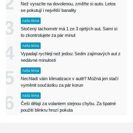
2
Než vyrazíte na dovolenou, změřte si auto. Letos
se pokutují i největší banality
3
naša téma
Stočený tachometr má 1 ze 3 ojetých aut. Sami si
to zkontrolujete za pár minut
4
naša téma
Vypadají rychleji než jedou: Sedm zajímavých aut z
nedávné minulosti
5
naša téma
Nechladí vám klimatizace v autě? Možná jen stačí
vyměnit součástku za pár korun
6
naša téma
Češi dělají za volantem stejnou chybu. Za špatné
použití blinkru hrozí pokuta