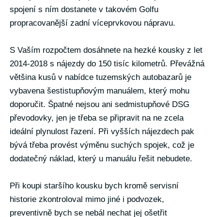
spojení s ním dostanete v takovém Golfu
propracovanější zadní víceprvkovou nápravu.
S Vaším rozpočtem dosáhnete na hezké kousky z let
2014-2018 s nájezdy do 150 tisíc kilometrů. Převážná
většina kusů v nabídce tuzemských autobazarů je
vybavena šestistupňovým manuálem, který mohu
doporučit. Špatné nejsou ani sedmistupňové DSG
převodovky, jen je třeba se připravit na ne zcela
ideální plynulost řazení. Při vyšších nájezdech pak
bývá třeba provést výměnu suchých spojek, což je
dodatečný náklad, který u manuálu řešit nebudete.
Při koupi staršího kousku bych kromě servisní
historie zkontroloval mimo jiné i podvozek,
preventivně bych se nebál nechat jej ošetřit