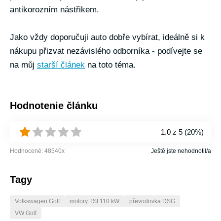
antikorozním nástřikem.
Jako vždy doporučuji auto dobře vybírat, ideálně si k
nákupu přizvat nezávislého odborníka - podívejte se
na můj
starší článek
na toto téma.
Hodnotenie článku
1.0
z 5 (
20%
)
Hodnocené:
48540
x
Ještě jste nehodnotil/a
Tagy
Volkswagen Golf
motory TSI 110 kW
převodovka DSG
VW Golf