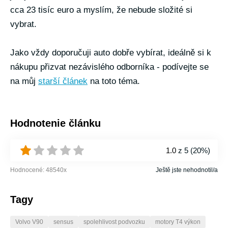
cca 23 tisíc euro a myslím, že nebude složité si
vybrat.
Jako vždy doporučuji auto dobře vybírat, ideálně si k
nákupu přizvat nezávislého odborníka - podívejte se
na můj
starší článek
na toto téma.
Hodnotenie článku
1.0
z 5 (
20%
)
Hodnocené:
48540
x
Ještě jste nehodnotil/a
Tagy
Volvo V90
sensus
spolehlivost podvozku
motory T4 výkon