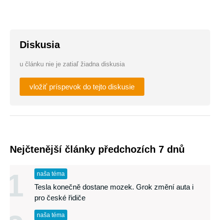
Diskusia
u článku nie je zatiaľ žiadna diskusia
vložiť príspevok do tejto diskusie
Nejčtenější články předchozích 7 dnů
1
naša téma
Tesla konečně dostane mozek. Grok změní auta i
pro české řidiče
naša téma