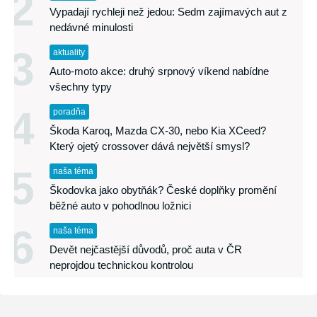
2
Vypadají rychleji než jedou: Sedm zajímavých aut z
nedávné minulosti
3
aktuality
Auto-moto akce: druhý srpnový víkend nabídne
všechny typy
4
poradňa
Škoda Karoq, Mazda CX-30, nebo Kia XCeed?
Který ojetý crossover dává největší smysl?
5
naša téma
Škodovka jako obytňák? České doplňky promění
běžné auto v pohodlnou ložnici
6
naša téma
Devět nejčastější důvodů, proč auta v ČR
neprojdou technickou kontrolou