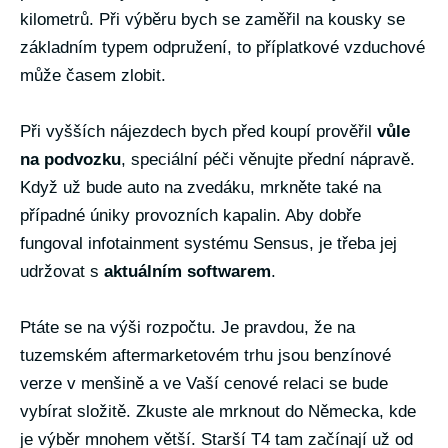
kilometrů. Při výběru bych se zaměřil na kousky se
základním typem odpružení, to příplatkové vzduchové
může časem zlobit.
Při vyšších nájezdech bych před koupí prověřil
vůle
na podvozku
, speciální péči věnujte přední nápravě.
Když už bude auto na zvedáku, mrkněte také na
případné úniky provozních kapalin. Aby dobře
fungoval infotainment systému Sensus, je třeba jej
udržovat s
aktuálním softwarem
.
Ptáte se na výši rozpočtu. Je pravdou, že na
tuzemském aftermarketovém trhu jsou benzínové
verze v menšině a ve Vaší cenové relaci se bude
vybírat složitě. Zkuste ale mrknout do Německa, kde
je výběr mnohem větší. Starší T4 tam začínají už od