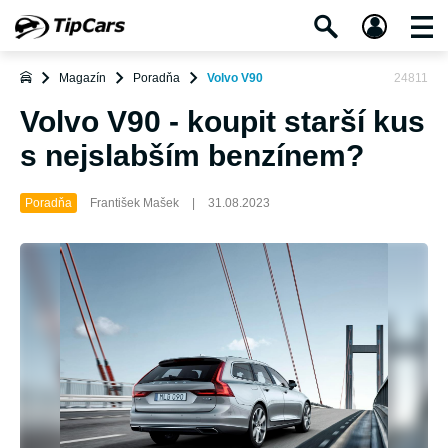
Magazín
Poradňa
Volvo V90
24811
Volvo V90 - koupit starší kus
s nejslabším benzínem?
Poradňa
František Mašek
|
31.08.2023