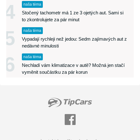
4
naša téma
Stočený tachometr má 1 ze 3 ojetých aut. Sami si
to zkontrolujete za pár minut
5
naša téma
Vypadají rychleji než jedou: Sedm zajímavých aut z
nedávné minulosti
6
naša téma
Nechladí vám klimatizace v autě? Možná jen stačí
vyměnit součástku za pár korun