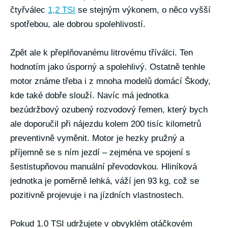
čtyřválec
1,2 TSI
se stejným výkonem, o něco vyšší
spotřebou, ale dobrou spolehlivostí.
Zpět ale k přeplňovanému litrovému tříválci. Ten
hodnotím jako úsporný a spolehlivý. Ostatně tenhle
motor známe třeba i z mnoha modelů domácí Škody,
kde také dobře slouží. Navíc má jednotka
bezúdržbový ozubený rozvodový řemen, který bych
ale doporučil při nájezdu kolem 200 tisíc kilometrů
preventivně vyměnit. Motor je hezky pružný a
příjemně se s ním jezdí – zejména ve spojení s
šestistupňovou manuální převodovkou. Hliníková
jednotka je poměrně lehká, váží jen 93 kg, což se
pozitivně projevuje i na jízdních vlastnostech.
Pokud 1.0 TSI udržujete v obvyklém otáčkovém