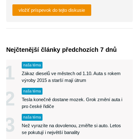
vložiť príspevok do tejto diskusie
Nejčtenější články předchozích 7 dnů
1
naša téma
Zákaz dieselů ve městech od 1.10. Auta s rokem
výroby 2015 a starší mají útrum
2
naša téma
Tesla konečně dostane mozek. Grok změní auta i
pro české řidiče
3
naša téma
Než vyrazíte na dovolenou, změřte si auto. Letos
se pokutují i největší banality