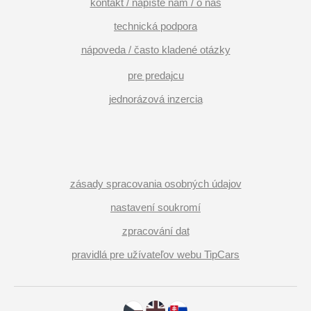
kontakt / napíšte nám / o nás
technická podpora
nápoveda / často kladené otázky
pre predajcu
jednorázová inzercia
zásady spracovania osobných údajov
nastavení soukromí
zpracování dat
pravidlá pre užívateľov webu TipCars