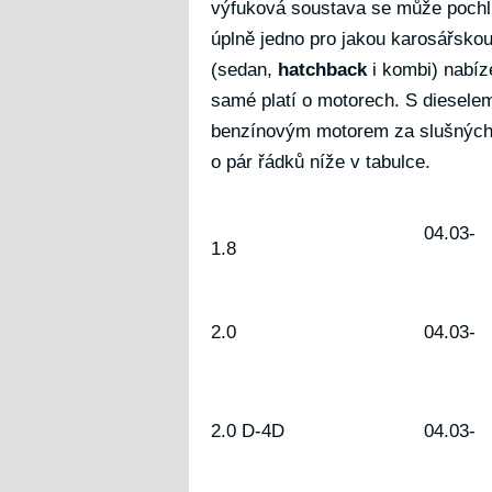
výfuková soustava se může pochlubi
úplně jedno pro jakou karosářskou
(sedan,
hatchback
i kombi) nabíz
samé platí o motorech. S dieselem
benzínovým motorem za slušných 1
o pár řádků níže v tabulce.
04.03-
1.8
2.0
04.03-
2.0 D-4D
04.03-