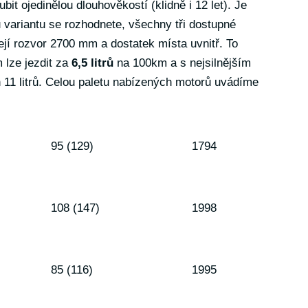
t ojedinělou dlouhověkostí (klidně i 12 let). Je
 variantu se rozhodnete, všechny tři dostupné
ejí rozvor 2700 mm a dostatek místa uvnitř. To
 lze jezdit za
6,5 litrů
na 100km a s nejsilnějším
1 litrů. Celou paletu nabízených motorů uvádíme
95 (129)
1794
108 (147)
1998
85 (116)
1995