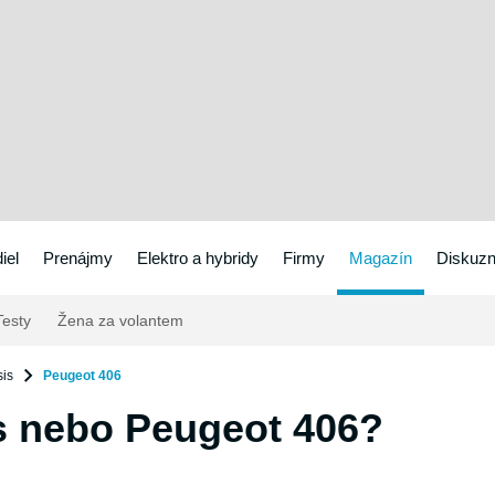
iel
Prenájmy
Elektro a hybridy
Firmy
Magazín
Diskuzn
esty
Žena za volantem
sis
Peugeot 406
s nebo Peugeot 406?