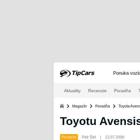
Ponuka vozid
Aktuality
Recenzie
Poradňa
T
Magazín
Poradňa
Toyota Aven
Toyotu Avensi
Poradňa
Petr Šikl
|
12.07.2006