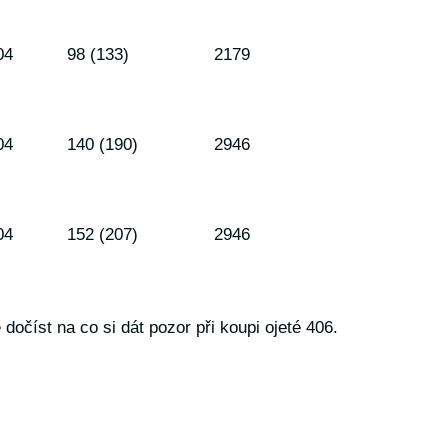
04
98 (133)
2179
04
140 (190)
2946
04
152 (207)
2946
očíst na co si dát pozor při koupi ojeté 406.