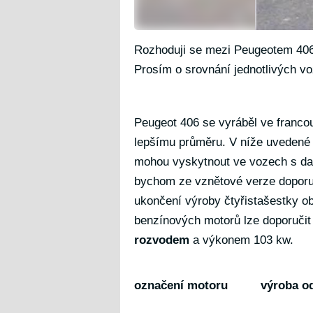
Rozhoduji se mezi Peugeotem 406
Prosím o srovnání jednotlivých v
Peugeot 406 se vyráběl ve fran
lepšímu průměru. V níže uvedené 
mohou vyskytnout ve vozech s d
bychom ze vznětové verze doporuč
ukončení výroby čtyřistašestky ob
benzínových motorů lze doporučit 
rozvodem
a výkonem 103 kw.
označení motoru
výroba o