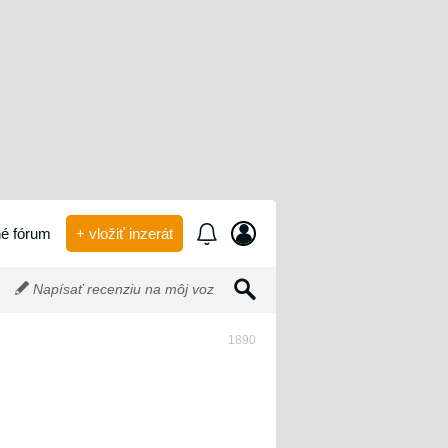
é fórum
+ vložiť inzerát
Napísať recenziu na môj voz
1890