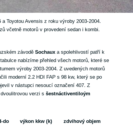
 a Toyotou Avensis z roku výroby 2003-2004.
ozů včetně motorů v provedení sedan i kombi.
couzském závodě
Sochaux
a spolehlivostí patří k
tabulce nabízíme přehled všech motorů, které se
atumem výroby 2003-2004. Z uvedených motorů
ili moderní 2.2 HDI FAP s 98 kw, který se po
jevil v nástupci nesoucí označení 407. Z
dvoulitrovou verzi s
šestnáctiventiloým
d-do
výkon kkw (k)
zdvihový objem