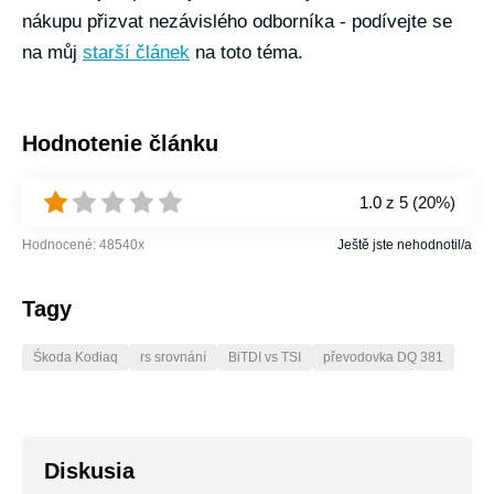
nákupu přizvat nezávislého odborníka - podívejte se
na můj
starší článek
na toto téma.
Hodnotenie článku
1.0
z 5 (
20%
)
Hodnocené:
48540
x
Ještě jste nehodnotil/a
Tagy
Śkoda Kodiaq
rs srovnání
BiTDI vs TSI
převodovka DQ 381
Diskusia