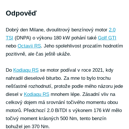
Odpověď
Dobrý den Milane, dvoulitrový benzínový motor
2.0
TSI
(DNPA) o výkonu 180 kW pohání také
Golf GTI
nebo
Octavii RS
. Jeho spolehlivost prozatím hodnotím
pozitivně, ale čas ještě ukáže.
Do
Kodiaqu RS
se motor podíval v roce 2021, kdy
nahradil dieselové biturbo. Za mne to bylo trochu
nešťastné rozhodnutí, protože podle mého názoru jede
diesel v
Kodiaqu RS
mnohem lépe. Zásadní vliv na
celkový dojem má srovnání točivého momentu obou
motorů. Předchozí 2.0 BiTDI s výkonem 176 kW mělo
točivý moment krásných 500 Nm, tento benzín
bohužel jen 370 Nm.