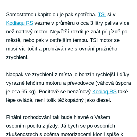
Samostatnou kapitolou je pak spotřeba.
TSI
si v
Kodiaqu RS
vezme v průměru o cca 3 litry paliva více
než naftový motor. Největší rozdíl je znát při jízdě po
městě, nebo pak v ostřejším tempu. TSI motor se
musí víc točit a prohrává i ve srovnání pružného
zrychlení.
Naopak ve zrychlení z místa je benzín rychlejší i díky
výrazně lehčímu motoru a převodovce (váhová úspora
je cca 65 kg). Pocitově se benzínový
Kodiaq RS
také
lépe ovládá, není tolik těžkopádný jako diesel.
Finální rozhodování tak bude hlavně o Vašem
osobním pocitu z jízdy. Já bych se po osobních
zkušenostech s oběma motorizacemi klonil spíše k