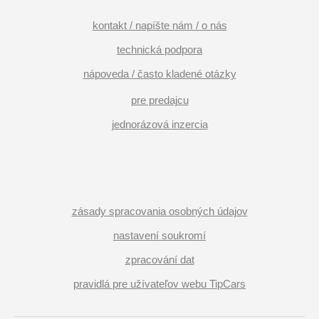
kontakt / napíšte nám / o nás
technická podpora
nápoveda / často kladené otázky
pre predajcu
jednorázová inzercia
zásady spracovania osobných údajov
nastavení soukromí
zpracování dat
pravidlá pre užívateľov webu TipCars