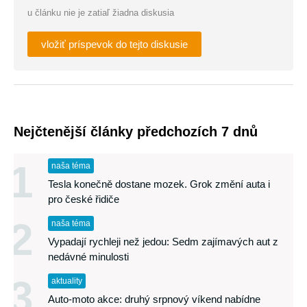
u článku nie je zatiaľ žiadna diskusia
vložiť príspevok do tejto diskusie
Nejčtenější články předchozích 7 dnů
1
naša téma
Tesla konečně dostane mozek. Grok změní auta i
pro české řidiče
2
naša téma
Vypadají rychleji než jedou: Sedm zajímavých aut z
nedávné minulosti
3
aktuality
Auto-moto akce: druhý srpnový víkend nabídne