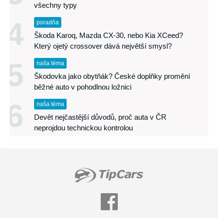
všechny typy
4
poradňa
Škoda Karoq, Mazda CX-30, nebo Kia XCeed?
Který ojetý crossover dává největší smysl?
5
naša téma
Škodovka jako obytňák? České doplňky promění
běžné auto v pohodlnou ložnici
6
naša téma
Devět nejčastější důvodů, proč auta v ČR
neprojdou technickou kontrolou