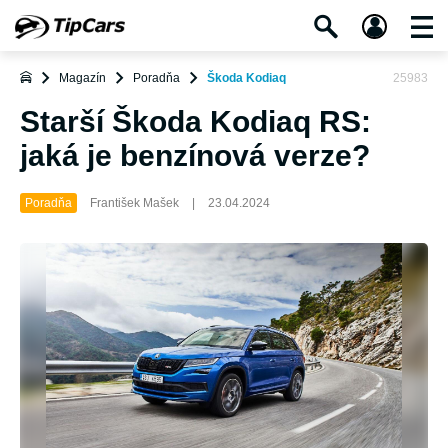
Magazín
Poradňa
Škoda Kodiaq
25983
Starší Škoda Kodiaq RS:
jaká je benzínová verze?
Poradňa
František Mašek
|
23.04.2024