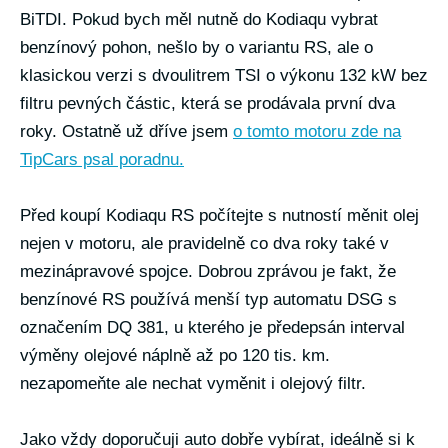
BiTDI. Pokud bych měl nutně do Kodiaqu vybrat
benzínový pohon, nešlo by o variantu RS, ale o
klasickou verzi s dvoulitrem TSI o výkonu 132 kW bez
filtru pevných částic, která se prodávala první dva
roky. Ostatně už dříve jsem
o tomto motoru zde na
TipCars psal poradnu.
Před koupí Kodiaqu RS počítejte s nutností měnit olej
nejen v motoru, ale pravidelně co dva roky také v
mezinápravové spojce. Dobrou zprávou je fakt, že
benzínové RS používá menší typ automatu DSG s
označením DQ 381, u kterého je předepsán interval
výměny olejové náplně až po 120 tis. km.
nezapomeňte ale nechat vyměnit i olejový filtr.
Jako vždy doporučuji auto dobře vybírat, ideálně si k