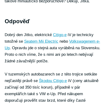
takové miniautíčko bezporuchové? Děkuji, Jitka.
Odpověď
Dobrý den Jitko, elektrické
Citigo-e
iV je technicky
totožné se
Seatem Mii Electric
nebo
Volkswagenem e-
Up
. Opravdu jde o stejná auta vyráběná na Slovensku.
Proto o nich víme, že s nimi ani po letech nebývají
žádné závažnější potíže.
V tuzemských autobazarech se z této trojice setkáte
nejčastěji právě se
Škodou Citigo-e
iV (ceny aktuálně
začínají od 350 tisíc korun), případně v pár
exemplářích také s VW e-Up. Před nákupem
doporučuji prověřit stav brzd, které díky časté