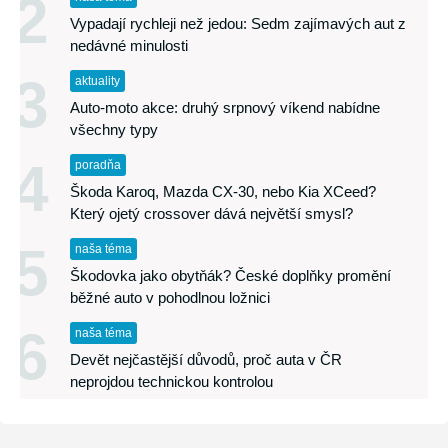
2
Vypadají rychleji než jedou: Sedm zajímavých aut z
nedávné minulosti
3
aktuality
Auto-moto akce: druhý srpnový víkend nabídne
všechny typy
4
poradňa
Škoda Karoq, Mazda CX-30, nebo Kia XCeed?
Který ojetý crossover dává největší smysl?
5
naša téma
Škodovka jako obytňák? České doplňky promění
běžné auto v pohodlnou ložnici
6
naša téma
Devět nejčastější důvodů, proč auta v ČR
neprojdou technickou kontrolou