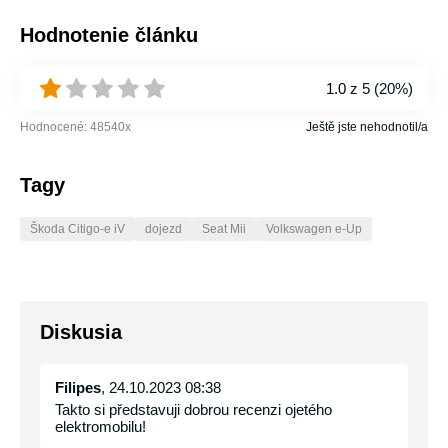
Hodnotenie článku
1.0
z 5 (
20%
)
Hodnocené:
48540
x
Ještě jste nehodnotil/a
Tagy
Škoda Citigo-e iV
dojezd
Seat Mii
Volkswagen e-Up
Diskusia
Filipes
, 24.10.2023 08:38
Takto si představuji dobrou recenzi ojetého
elektromobilu!