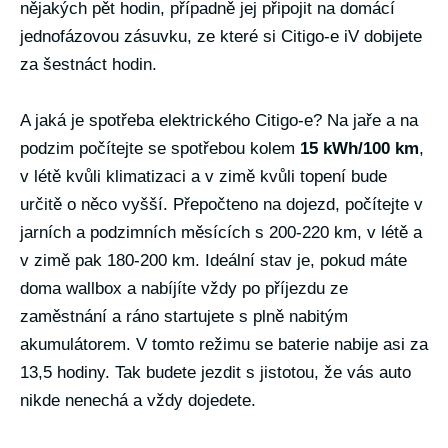
nějakých pět hodin, případně jej připojit na domácí
jednofázovou zásuvku, ze které si Citigo-e iV dobijete
za šestnáct hodin.
A jaká je spotřeba elektrického Citigo-e? Na jaře a na
podzim počítejte se spotřebou kolem
15 kWh/100 km
,
v létě kvůli klimatizaci a v zimě kvůli topení bude
určitě o něco vyšší. Přepočteno na dojezd, počítejte v
jarních a podzimních měsících s 200-220 km, v létě a
v zimě pak 180-200 km. Ideální stav je, pokud máte
doma wallbox a nabíjíte vždy po příjezdu ze
zaměstnání a ráno startujete s plně nabitým
akumulátorem. V tomto režimu se baterie nabije asi za
13,5 hodiny. Tak budete jezdit s jistotou, že vás auto
nikde nenechá a vždy dojedete.