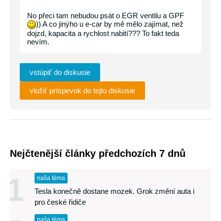
No přeci tam nebudou psát o EGR ventilu a GPF
)) A co jinýho u e-car by mě mělo zajímat, než
dojzd, kapacita a rychlost nabití??? To fakt teda
nevím.
vstúpiť do diskusie
vložiť príspevok do tejto diskusie
Nejčtenější články předchozích 7 dnů
1
naša téma
Tesla konečně dostane mozek. Grok změní auta i
pro české řidiče
naša téma