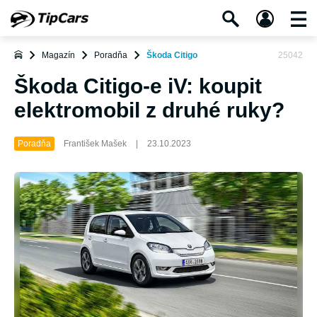
Magazín
Poradňa
Škoda Citigo
25042
Škoda Citigo-e iV: koupit
elektromobil z druhé ruky?
Poradňa
František Mašek
|
23.10.2023