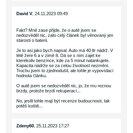
David V
, 24.11.2023 09:49
Fakt? Mně zase přijde, že o autě jsem se
nedozvěděl nic, zato celý článek byl věnovaný jen
starosti o baterii.
Je to asi jako bych napsal. Auto má 40 ltr nádrž. V
létě žere 6 a v zimě 8. Dá se s ním zajet ke
kterékoliv benzínce, kde za 5 minut natankujete.
Kapacita nádrže se za celou životnost nezmění.
Trochu jsem to zjednodušil, ale tohle je vypovídací
hodnota článku.
O autě jsem se nedozvěděl nic, jo, že mu reznou
brzdy, protože brzdí rekuperací...
No, jestli tohle mají být recenze budoucnosti, tak
potěš koště...
Zdeny60
, 25.11.2023 17:27