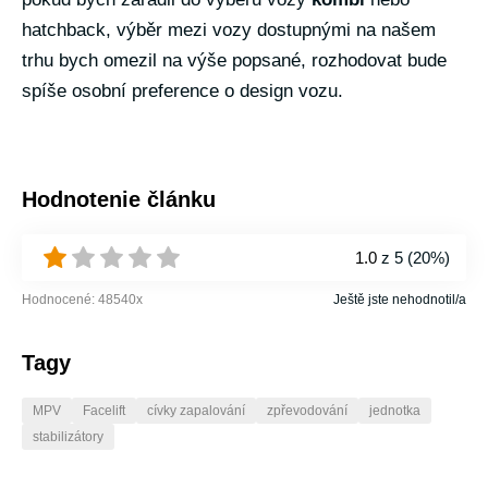
hatchback, výběr mezi vozy dostupnými na našem
trhu bych omezil na výše popsané, rozhodovat bude
spíše osobní preference o design vozu.
Hodnotenie článku
1.0
z 5 (
20%
)
Hodnocené:
48540
x
Ještě jste nehodnotil/a
Tagy
MPV
Facelift
cívky zapalování
zpřevodování
jednotka
stabilizátory