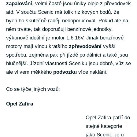
zapalování
, velmi časté jsou úniky oleje z převodovek
atd. V součtu Scenic má tolik rizikových bodů, že
bych ho skutečně raději nedoporučoval. Pokud ale na
něm trváte, tak doporučuji benzínové jednotky,
výkonově ideální je motor 1,6 16V. Jinak benzínové
motory mají vinou kratšího
zpřevodování
vyšší
spotřebu, zejména pak při jízdě po dálnici a také jsou
hlučnější. Jízdní vlastnosti Sceniku jsou dobré, vůz se
ale vlivem měkkého
podvozku
více naklání.
Co se týče jiných vozů:
Opel Zafira
Opel Zafira patří do
stejné kategorie
jako Scenic, je o