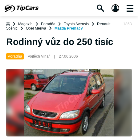
Magazín
Poradňa
Toyota Avensis
Renault
1863
Scénic
Opel Meriva
Mazda Premacy
Rodinný vůz do 250 tisíc
Poradňa
Vojtěch Vinař
|
27.06.2006