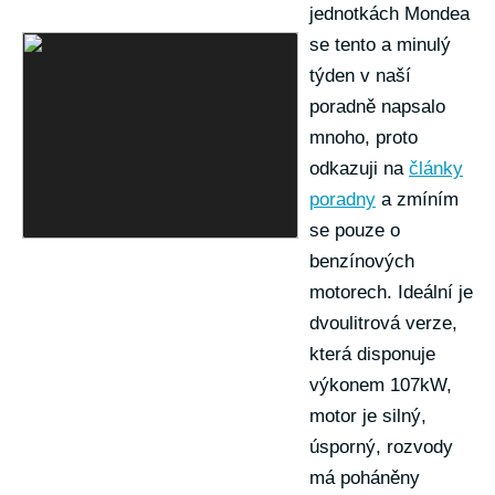
jednotkách Mondea
se tento a minulý
týden v naší
poradně napsalo
mnoho, proto
odkazuji na
články
poradny
a zmíním
se pouze o
benzínových
motorech. Ideální je
dvoulitrová verze,
která disponuje
výkonem 107kW,
motor je silný,
úsporný, rozvody
má poháněny