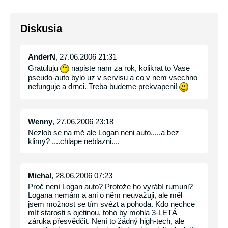
Diskusia
AnderN
, 27.06.2006 21:31
Gratuluju
napiste nam za rok, kolikrat to Vase
pseudo-auto bylo uz v servisu a co v nem vsechno
nefunguje a drnci. Treba budeme prekvapeni!
Wenny
, 27.06.2006 23:18
Nezlob se na mě ale Logan neni auto.....a bez
klimy? ....chlape neblazni....
Michal
, 28.06.2006 07:23
Proč není Logan auto? Protože ho vyrábí rumuni?
Logana nemám a ani o něm neuvažuji, ale měl
jsem možnost se tím svézt a pohoda. Kdo nechce
mít starosti s ojetinou, toho by mohla 3-LETÁ
záruka přesvědčit. Není to žádný high-tech, ale