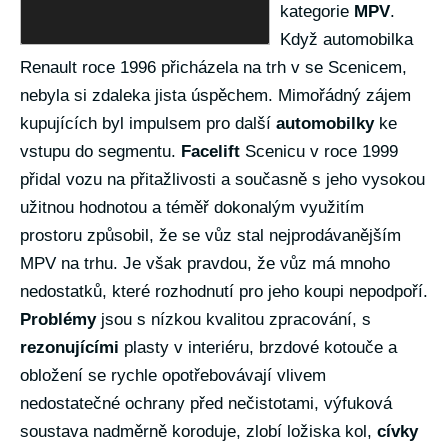
kategorie
MPV
.
Když automobilka
Renault roce 1996 přicházela na trh v se Scenicem,
nebyla si zdaleka jista úspěchem. Mimořádný zájem
kupujících byl impulsem pro další
automobilky
ke
vstupu do segmentu.
Facelift
Scenicu v roce 1999
přidal vozu na přitažlivosti a současně s jeho vysokou
užitnou hodnotou a téměř dokonalým využitím
prostoru způsobil, že se vůz stal nejprodávanějším
MPV na trhu. Je však pravdou, že vůz má mnoho
nedostatků, které rozhodnutí pro jeho koupi nepodpoří.
Problémy
jsou s nízkou kvalitou zpracování, s
rezonujícími
plasty v interiéru, brzdové kotouče a
obložení se rychle opotřebovávají vlivem
nedostatečné ochrany před nečistotami, výfuková
soustava nadměrně koroduje, zlobí ložiska kol,
cívky