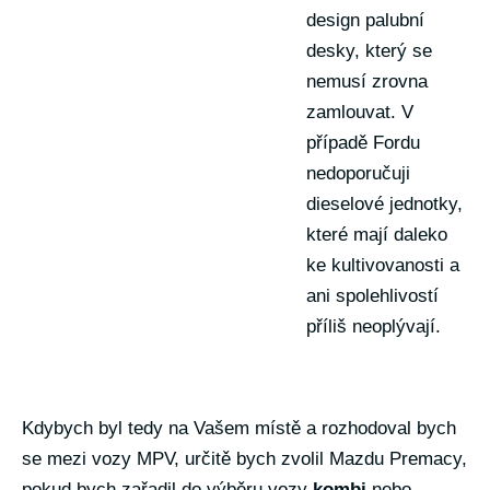
design palubní
desky, který se
nemusí zrovna
zamlouvat. V
případě Fordu
nedoporučuji
dieselové jednotky,
které mají daleko
ke kultivovanosti a
ani spolehlivostí
příliš neoplývají.
Kdybych byl tedy na Vašem místě a rozhodoval bych
se mezi vozy MPV, určitě bych zvolil Mazdu Premacy,
pokud bych zařadil do výběru vozy
kombi
nebo