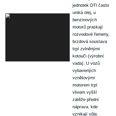
jednotek DTI často
uniká olej, u
benzinových
motorů praskají
rozvodové řemeny,
brzdová soustava
trpí zvlněnými
kotouči (výrobní
vada). U vozů
vybavených
vznětovými
motorem trpí
vlivem vyšší
zátěže přední
náprava, kde
vznikají vůle.