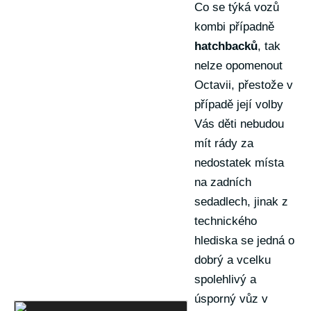
Co se týká vozů
kombi případně
hatchbacků
, tak
nelze opomenout
Octavii, přestože v
případě její volby
Vás děti nebudou
mít rády za
nedostatek místa
na zadních
sedadlech, jinak z
technického
hlediska se jedná o
dobrý a vcelku
spolehlivý a
úsporný vůz v