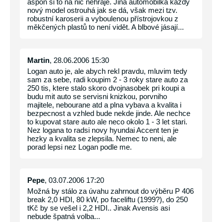
aspoň si to na nic nehraje. Jiná automobilka každý
nový model ostrouhá jak se dá, však mezi tzv.
robustní karoserii a vyboulenou přístrojovkou z
měkčených plastů to není vidět. A blbové jásají...
Martin
, 28.06.2006 15:30
Logan auto je, ale abych rekl pravdu, mluvim tedy
sam za sebe, radi koupim 2 - 3 roky stare auto za
250 tis, ktere stalo skoro dvojnasobek pri koupi a
budu mit auto se servisni knizkou, porvniho
majitele, nebourane atd a plna vybava a kvalita i
bezpecnost a vzhled bude nekde jinde. Ale nechce
to kupovat stare auto ale neco okolo 1 - 3 let stari.
Nez logana to radsi novy hyundai Accent ten je
hezky a kvalita se zlepsila. Nemec to neni, ale
porad lepsi nez Logan podle me.
Pepe
, 03.07.2006 17:20
Možná by stálo za úvahu zahrnout do výběru P 406
break 2,0 HDI, 80 kW, po faceliftu (1999?), do 250
tKč by se vešel i 2,2 HDI.. Jinak Avensis asi
nebude špatná volba...