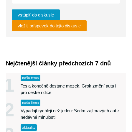
vstúpiť do diskusie
vložiť príspevok do tejto diskusie
Nejčtenější články předchozích 7 dnů
1
naša téma
Tesla konečně dostane mozek. Grok změní auta i
pro české řidiče
2
naša téma
Vypadají rychleji než jedou: Sedm zajímavých aut z
nedávné minulosti
aktuality