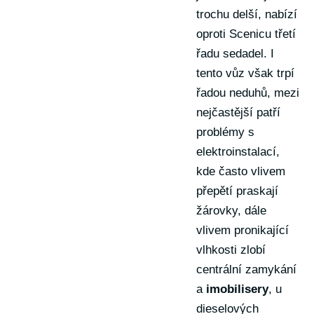
trochu delší, nabízí
oproti Scenicu třetí
řadu sedadel. I
tento vůz však trpí
řadou neduhů, mezi
nejčastější patří
problémy s
elektroinstalací,
kde často vlivem
přepětí praskají
žárovky, dále
vlivem pronikající
vlhkosti zlobí
centrální zamykání
a
imobilisery
, u
dieselových