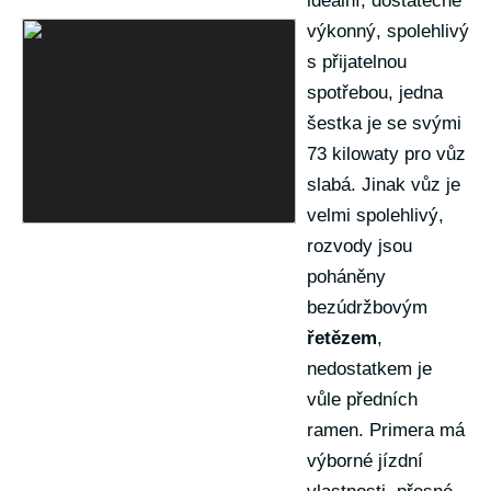
ideální, dostatečně
výkonný, spolehlivý
s přijatelnou
spotřebou, jedna
šestka je se svými
73 kilowaty pro vůz
slabá. Jinak vůz je
velmi spolehlivý,
rozvody jsou
poháněny
bezúdržbovým
řetězem
,
nedostatkem je
vůle předních
ramen. Primera má
výborné jízdní