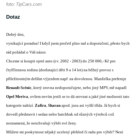
foto: TipCars.com
Dotaz
Dobrý den,
vynikající poradna! I když jsem pročetl plno rad a doporučení, přesto bych
rád požádal o Váš názor.
Chceme si koupit ojeté auto (r.v. 2002 - 2003) do 250 000,- Kč pro
čtyřčlennou rodinu (dorůstající děti 9 a 14 let) na běžný provoz s
příležitostným delším výjezdem např. na dovolenou. Manželka preferuje
Renault Scénic
, který zrovna nedoporučujete, nebo jiný MPV, mě napadl
Opel Meriva
, ovšem nevím jestli se to dá srovnat a jaké jiné možnosti tato
kategorie nabízí.
Zafira
,
Sharan
apod. jsou asi vyšší třída. Já bych si
dovedl představit i sedan nebo hatchbak od různých výrobců což
neznamená, že neschvaluji výběr své ženy.
Můžete mi poskytnout nějaký ucelený přehled či radu pro výběr? Není