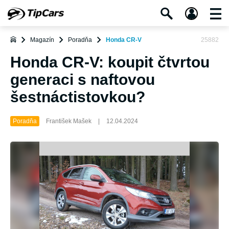
Magazín
Poradňa
Honda CR-V
25882
Honda CR-V: koupit čtvrtou
generaci s naftovou
šestnáctistovkou?
Poradňa
František Mašek
|
12.04.2024