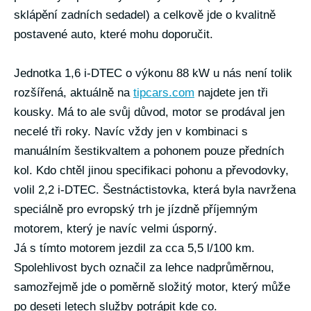
sklápění zadních sedadel) a celkově jde o kvalitně
postavené auto, které mohu doporučit.
Jednotka 1,6 i-DTEC o výkonu 88 kW u nás není tolik
rozšířená, aktuálně na
tipcars.com
najdete jen tři
kousky. Má to ale svůj důvod, motor se prodával jen
necelé tři roky. Navíc vždy jen v kombinaci s
manuálním šestikvaltem a pohonem pouze předních
kol. Kdo chtěl jinou specifikaci pohonu a převodovky,
volil 2,2 i-DTEC. Šestnáctistovka, která byla navržena
speciálně pro evropský trh je jízdně příjemným
motorem, který je navíc velmi úsporný.
Já s tímto motorem jezdil za cca 5,5 l/100 km.
Spolehlivost bych označil za lehce nadprůměrnou,
samozřejmě jde o poměrně složitý motor, který může
po deseti letech služby potrápit kde co.