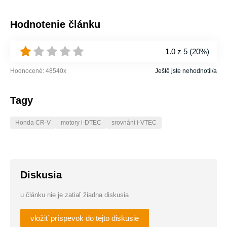
Hodnotenie článku
1.0
z 5 (
20%
)
Hodnocené:
48540
x
Ještě jste nehodnotil/a
Tagy
Honda CR-V
motory i-DTEC
srovnání i-VTEC
Diskusia
u článku nie je zatiaľ žiadna diskusia
vložiť príspevok do tejto diskusie