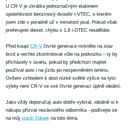
U CR-V je zkrátka jednoznačným etalonem
spolehlivosti benzínový dvoulitr i-VTEC, o kterém
jsem zde v poradně už v minulosti psal. Pokud však
preferujete diesel, chybu s 1,6 i-DTEC neuděláte.
Před koupí
CR-V
čtvrté generace mrkněte na stav
brzd a nechte zkontrolovat vůle na podvozku – ty by
přicházely v úvahu, pokud by předchozí majitel
používal auto i na jízdu po nezpevněném terénu.
Ovšem vzhledem k dost nízké světlé výšce na tyto
výlety není CR-V ve své čtvrté generaci úplně ideální.
Jako vždy doporučuji auto dobře vybírat, ideálně si k
nákupu přizvat nezávislého odborníka - podívejte se
na můj
starší článek
na toto téma.