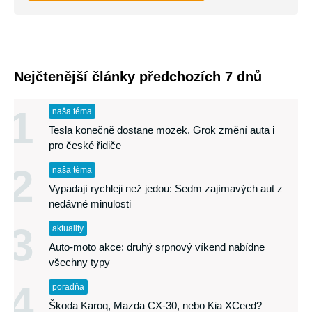
Nejčtenější články předchozích 7 dnů
1
naša téma
Tesla konečně dostane mozek. Grok změní auta i
pro české řidiče
2
naša téma
Vypadají rychleji než jedou: Sedm zajímavých aut z
nedávné minulosti
3
aktuality
Auto-moto akce: druhý srpnový víkend nabídne
všechny typy
4
poradňa
Škoda Karoq, Mazda CX-30, nebo Kia XCeed?