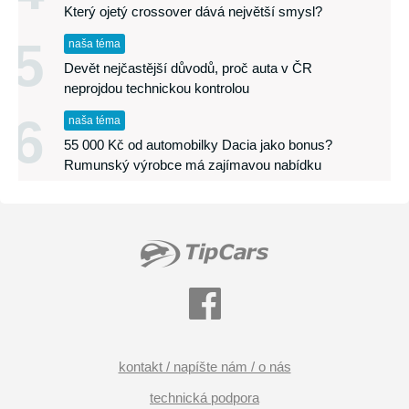
Který ojetý crossover dává největší smysl?
5
naša téma
Devět nejčastější důvodů, proč auta v ČR
neprojdou technickou kontrolou
6
naša téma
55 000 Kč od automobilky Dacia jako bonus?
Rumunský výrobce má zajímavou nabídku
kontakt / napíšte nám / o nás
technická podpora